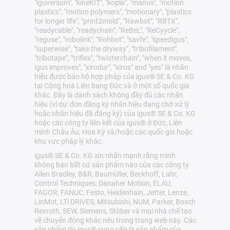
"iguversum", "kineKIT", "kopla", "manus", "motion
plastics", "motion polymers", "motionary", "plastics
for longer life", "print2mold", "Rawbot", "RBTX",
"readycable", "readychain", "ReBeL", "ReCyycle",
"reguse", "robolink", "Rohbot", "savfe", "speedigus",
"superwise", "take the dryway", "tribofilament",
"tribotape", "triflex", "twisterchain", "when it moves,
igus improves", "xirodur", "xiros" and "yes" là nhãn
hiệu được bảo hộ hợp pháp của igus® SE & Co. KG
tại Cộng hoà Liên bang Đức và ở một số quốc gia
khác. Đây là danh sách không đầy đủ các nhãn
hiệu (ví dụ: đơn đăng ký nhãn hiệu đang chờ xử lý
hoặc nhãn hiệu đã đăng ký) của igus® SE & Co. KG
hoặc các công ty liên kết của igus® ở Đức, Liên
minh Châu Âu, Hoa Kỳ và/hoặc các quốc gia hoặc
khu vực pháp lý khác.
igus® SE & Co. KG xin nhấn mạnh rằng mình
không bán bất cứ sản phẩm nào của các công ty
Allen Bradley, B&R, Baumüller, Beckhoff, Lahr,
Control Techniques, Danaher Motion, ELAU,
FAGOR, FANUC, Festo, Heidenhain, Jetter, Lenze,
LinMot, LTi DRiVES, Mitsubishi, NUM, Parker, Bosch
Rexroth, SEW, Siemens, Stöber và mọi nhà chế tạo
về chuyển động khác nêu trong trang web này. Các
sản phẩm do igus® cung cấp là sản phẩm của