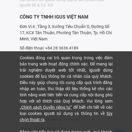
igus® SE & Co. KG
CÔNG TY TNHH IGUS VIỆT NAM
Đơn Vị 4 , Tầng 3, Xưởng Tiêu Chuẩn G, Đường Số
17, KCX Tân Thuận, Phường Tân Thuận, Tp. Hồ Chí
Minh, Việt Nam
Số điện thoại: +84 28 3636 4189
Giấy chứng nhận đăng ký doanh nghiệp số:
Cookies đóng vai trò quan trọng trong việc đảm
0314214531
bảo trang web hoạt động chính xác. Để mang lại
trải nghiệm duyệt web tốt nhất, igus® dùng
Ngày đăng ký lần đầu: 20-01-2017
cookies để lưu thông tin cá nhân của quý khách.
Nơi cấp: SỞ KẾ HOẠCH VÀ ÐẦU TƯ THÀNH PHỐ
Điều này giúp chúng tôi cung cấp quá trình đăng
HỒ CHÍ MINH
nhập an toàn, thu thập dữ liệu thống kê cho các
tính năng web tiên tiến và cung cấp nội dung phù
IGUS VIETNAM COMPANY LIMITED
hợp với sở thích của Quý khách. Vui lòng xem
Unit 4, 3rd Floor, Standard Factory G, Street No. 17,
„Chính sách Quyền riêng tư“
để biết chi tiết về các
Tan Thuan Export Processing Zone, Tan Thuan
loại cookies igus® sử dụng và thông tin về
tùy
Ward, Ho Chi Minh City, Vietnam
chọn thoát ra
.
Phone: +84 28 3636 4189