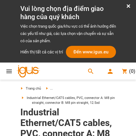
Vui lòng chọn địa điểm giao
hàng của quý khách
Việc chọn trang quốc gia/khu vực có thể ảnh hưởng đến
các yếu tố như giá, các lựa chọn vận chuyển và sự sẵn
có của sản phẩm.
Đến www.igus.eu
Hiển thị tất cả các vị trí
search
(
0
)
search
Trang chủ
...
Industrial Ethernet/CAT5 cables, PVC, connector A: M8 pin
straight, connector B: M8 pin straight, 12.5xd
Industrial
Ethernet/CAT5 cables,
PVC, connector A: M8