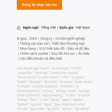
Đăng ký nhận bản tin
Ngôn ngữ:
Tiếng Việt
|
Quốc gia:
Việt Nam
© igus,
2026
|
Công ty
|
Cơ hội nghề nghiệp
|
Thông cáo báo chí
|
Triển lãm thương mại
|
Mua hàng
|
Vị trí trên bản đồ
|
Bảo vệ dữ liệu
|
Chính sách cookie
|
Quy tắc thủ tục
|
Ấn hiệu
|
Các điều khoản và điều kiện
Các thuật ngữ "Apiro", "AutoChain", "CFRIP",
"chainflex", "chainge", "chains for cranes",
"ConProtect", "cradle-chain", "CTD", "drygear",
"drylin", "dryspin", "dry-tech", "dryway", "easy chain",
"e-chain", "e-chain systems", "e-ketten", "e-
kettensysteme", "e-loop", "energy chain", "energy
chain systems", "enjoyneering", "e-skin", "e-spool",
"fixflex", "flizz", "i.Cee", "ibow", "igear", "iglidur",
"igubal", "igumid", "igus", "igus improves what
moves", "igus:bike", "igusGO", "igutex", "iguverse",