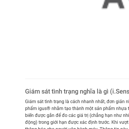
Giám sát tình trạng nghĩa là gì (i.Sen
Giám sát tình trạng là cách nhanh nhất, đơn giản n
phẩm igus® nhằm tạo thành một sản phẩm nhựa t
biến được gắn để đo các giá trị (chẳng hạn như nh
động) trong giới hạn được xác định trước. Khi vượt