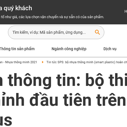
a quý khách
H
 tố như giá, các lựa chọn vận chuyển và sự sẵn có của sản phẩm.
search
Thông tin sản phẩm
Ngành công nghiệp
Dịch vụ
an - Nhựa thông minh 2021
Tin tức SPS: bộ nhựa thông minh (smart plastic) hoàn c
thông tin: bộ thi
ỉnh đầu tiên trê
us