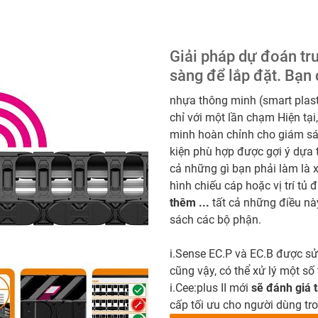
Giải pháp dự đoán tr
sàng để lắp đặt. Bạn 
nhựa thông minh (smart plast
chỉ với một lần chạm Hiện tại
minh hoàn chỉnh cho giám sát
kiện phù hợp được gợi ý dựa t
cả những gì bạn phải làm là 
hình chiếu cáp hoặc vị trí tủ 
thêm ...
tất cả những điều nà
sách các bộ phận.
i.Sense EC.P và EC.B được sử 
cũng vậy, có thể xử lý một số
i.Cee:plus II mới
sẽ đánh giá t
cấp tối ưu cho người dùng tro