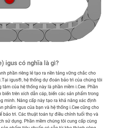
) igus có nghĩa là gì?
h phần riêng lẻ tạo ra nền tảng vững chắc cho
.Tại igus®, hệ thống dự đoán bảo trì của chúng tôi
ung tâm của hệ thống này là phần mềm i.Cee. Phần
 biến trên xích dẫn cáp, biến các sản phẩm trong
g minh. Nâng cấp này tạo ra khả năng xác định
sản phẩm igus của bạn và hệ thống i.Cee cũng cho
 bảo trì. Các thuật toán tự điều chỉnh tuổi thọ và
cách sử dụng. Phần mềm chúng tôi cung cấp cùng
c sản phẩm tiêu chuẩn có sẵn từ kho thành công