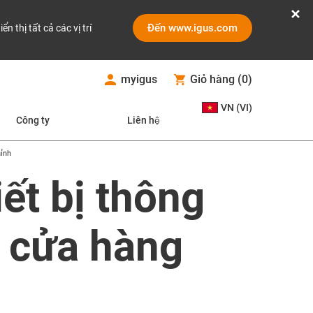
Đến www.igus.com
iển thị tất cả các vị trí
myigus
Giỏ hàng
(
0
)
VN (VI)
Công ty
Liên hệ
hỉnh
ết bị thông
n cửa hàng