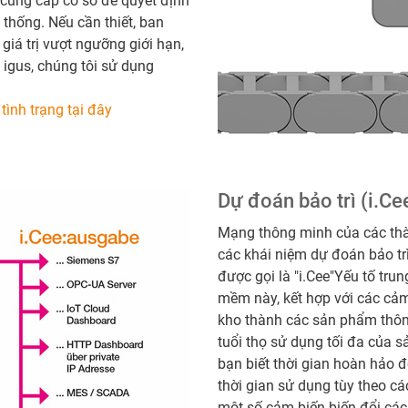
cung cấp cơ sở để quyết định
 thống. Nếu cần thiết, ban
giá trị vượt ngưỡng giới hạn,
i igus, chúng tôi sử dụng
 tình trạng tại đây
Dự đoán bảo trì (i.Cee
Mạng thông minh của các thàn
các khái niệm dự đoán bảo trì
được gọi là "i.Cee"Yếu tố tr
mềm này, kết hợp với các cảm
kho thành các sản phẩm thôn
tuổi thọ sử dụng tối đa của 
bạn biết thời gian hoàn hảo để
thời gian sử dụng tùy theo 
một số cảm biến biến đổi cá