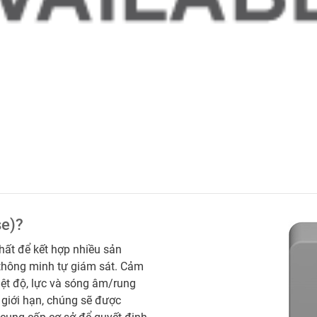
se)?
hất để kết hợp nhiều sản
hông minh tự giám sát. Cảm
iệt độ, lực và sóng âm/rung
 giới hạn, chúng sẽ được