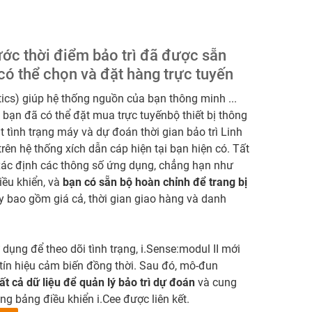
ước thời điểm bảo trì đã được sẵn
có thể chọn và đặt hàng trực tuyến
ics) giúp hệ thống nguồn của bạn thông minh ...
, bạn đã có thể đặt mua trực tuyếnbộ thiết bị thông
 tình trạng máy và dự đoán thời gian bảo trì Linh
rên hệ thống xích dẫn cáp hiện tại bạn hiện có. Tất
xác định các thông số ứng dụng, chẳng hạn như
điều khiển, và
bạn có sẵn bộ hoàn chỉnh để trang bị
y bao gồm giá cả, thời gian giao hàng và danh
dụng để theo dõi tình trạng, i.Sense:modul II mới
 tín hiệu cảm biến đồng thời. Sau đó, mô-đun
ất cả dữ liệu để quản lý bảo trì dự đoán
và cung
ng bảng điều khiển i.Cee được liên kết.