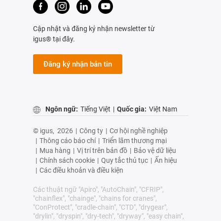
Cập nhật và đăng ký nhận newsletter từ
igus® tại đây.
Đăng ký nhận bản tin
Ngôn ngữ:
Tiếng Việt
|
Quốc gia:
Việt Nam
© igus,
2026
|
Công ty
|
Cơ hội nghề nghiệp
|
Thông cáo báo chí
|
Triển lãm thương mại
|
Mua hàng
|
Vị trí trên bản đồ
|
Bảo vệ dữ liệu
|
Chính sách cookie
|
Quy tắc thủ tục
|
Ấn hiệu
|
Các điều khoản và điều kiện
Các thuật ngữ "Apiro", "AutoChain", "CFRIP",
"chainflex", "chainge", "chains for cranes",
"ConProtect", "cradle-chain", "CTD", "drygear",
"drylin", "dryspin", "dry-tech", "dryway", "easy chain",