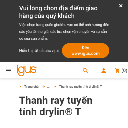
Vui lòng chọn địa điểm giao
hàng của quý khách
Việc chọn trang quốc gia/khu vực có thể ảnh hưởng đến
các yếu tố như giá, các lựa chọn vận chuyển và sự sẵn
có của sản phẩm.
Đến
Hiển thị tất cả các vị trí
www.igus.com
search
(
0
)
search
Trang chủ
...
Thanh ray tuyến tính drylin® T
Thanh ray tuyến
tính drylin® T