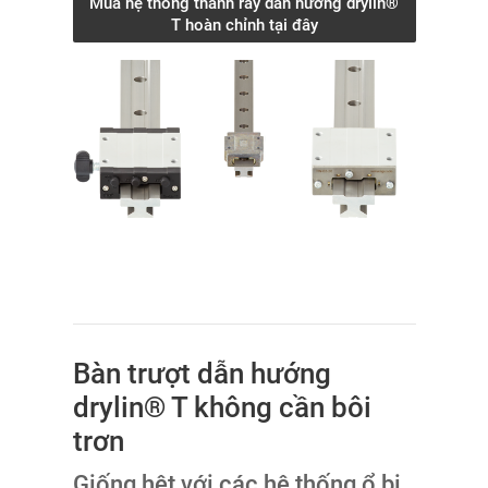
Mua hệ thống thanh ray dẫn hướng drylin®
T hoàn chỉnh tại đây
Bàn trượt dẫn hướng
drylin® T không cần bôi
trơn
Giống hệt với các hệ thống ổ bi