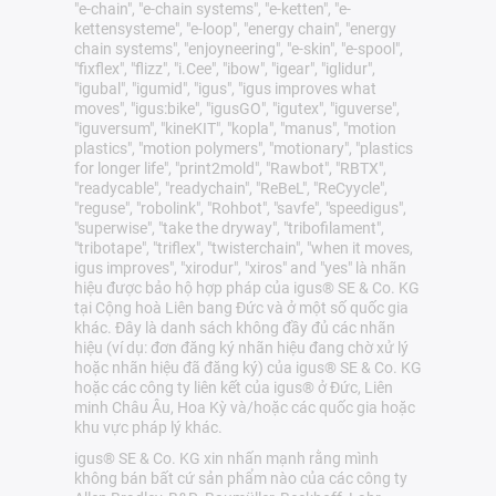
"e-chain", "e-chain systems", "e-ketten", "e-
kettensysteme", "e-loop", "energy chain", "energy
chain systems", "enjoyneering", "e-skin", "e-spool",
"fixflex", "flizz", "i.Cee", "ibow", "igear", "iglidur",
"igubal", "igumid", "igus", "igus improves what
moves", "igus:bike", "igusGO", "igutex", "iguverse",
"iguversum", "kineKIT", "kopla", "manus", "motion
plastics", "motion polymers", "motionary", "plastics
for longer life", "print2mold", "Rawbot", "RBTX",
"readycable", "readychain", "ReBeL", "ReCyycle",
"reguse", "robolink", "Rohbot", "savfe", "speedigus",
"superwise", "take the dryway", "tribofilament",
"tribotape", "triflex", "twisterchain", "when it moves,
igus improves", "xirodur", "xiros" and "yes" là nhãn
hiệu được bảo hộ hợp pháp của igus® SE & Co. KG
tại Cộng hoà Liên bang Đức và ở một số quốc gia
khác. Đây là danh sách không đầy đủ các nhãn
hiệu (ví dụ: đơn đăng ký nhãn hiệu đang chờ xử lý
hoặc nhãn hiệu đã đăng ký) của igus® SE & Co. KG
hoặc các công ty liên kết của igus® ở Đức, Liên
minh Châu Âu, Hoa Kỳ và/hoặc các quốc gia hoặc
khu vực pháp lý khác.
igus® SE & Co. KG xin nhấn mạnh rằng mình
không bán bất cứ sản phẩm nào của các công ty