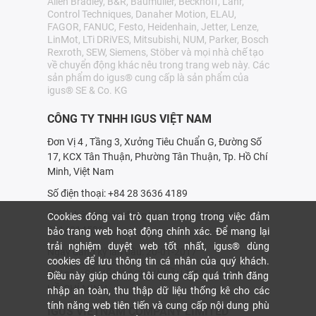
Allen Bradley, B&R, Baumüller, Beckhoff, Lahr,
Control Techniques, Danaher Motion, ELAU,
FAGOR, FANUC, Festo, Heidenhain, Jetter, Lenze,
LinMot, LTi DRiVES, Mitsubishi, NUM, Parker, Bosch
Rexroth, SEW, Siemens, Stöber và mọi nhà chế tạo
về chuyển động khác nêu trong trang web này. Các
sản phẩm do igus® cung cấp là sản phẩm của
igus® SE & Co. KG
CÔNG TY TNHH IGUS VIỆT NAM
Đơn Vị 4 , Tầng 3, Xưởng Tiêu Chuẩn G, Đường Số
17, KCX Tân Thuận, Phường Tân Thuận, Tp. Hồ Chí
Minh, Việt Nam
Số điện thoại: +84 28 3636 4189
Giấy chứng nhận đăng ký doanh nghiệp số:
Cookies đóng vai trò quan trọng trong việc đảm
0314214531
bảo trang web hoạt động chính xác. Để mang lại
trải nghiệm duyệt web tốt nhất, igus® dùng
Ngày đăng ký lần đầu: 20-01-2017
cookies để lưu thông tin cá nhân của quý khách.
Nơi cấp: SỞ KẾ HOẠCH VÀ ÐẦU TƯ THÀNH PHỐ
Điều này giúp chúng tôi cung cấp quá trình đăng
HỒ CHÍ MINH
nhập an toàn, thu thập dữ liệu thống kê cho các
tính năng web tiên tiến và cung cấp nội dung phù
IGUS VIETNAM COMPANY LIMITED