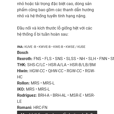
nhỏ hoặc tải trọng đặc biệt cao, dòng sản
phẩm cũng bao gồm các thanh dẫn hướng
nhỏ và hệ thống tuyến tính hạng nặng.
Đầu nối và kích thước lỗ giống hệt với các
hệ thống ổ bi tuần hoàn sau:
INA:
KUVE -B • KWVE-B • KWE-B • KWSE / KUSE
Bosch
Rexroth:
FNS • FLS • SNS • SLSS • NH • SLH • FNN • 
THK:
SHS-C/LC • HSR-A/LA • HSR-B/LB/BM
Hiwin:
HGW-CC • QHW-CC • RGW-CC • RGW-
HC
Rollon:
MRS • MRS-L
IKO:
MRS • MRS-L
Rodriguez:
BRH-A • BRH-AL • MSR-E • MSR-
LE
Romani:
HRC-FN