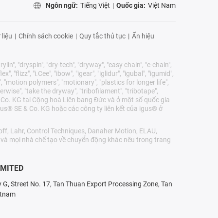
Ngôn ngữ:
Tiếng Việt
|
Quốc gia:
Việt Nam
 liệu
|
Chính sách cookie
|
Quy tắc thủ tục
|
Ấn hiệu
lin", "dryspin", "dry-tech", "dryway", "easy chain", "e-chain",
 "flizz", "i.Cee", "ibow", "igear", "iglidur", "igubal", "igumid",
, "motion polymers", "motionary", "plastics for longer life",
erwise", "take the dryway", "tribofilament", "tribotape",
E & Co. KG tại Cộng hoà Liên bang Đức và ở một số quốc gia
us® SE & Co. KG hoặc các công ty liên kết của igus® ở
ff, Lahr, Control Techniques, Danaher Motion, ELAU,
r và mọi nhà chế tạo về chuyển động khác nêu trong trang
IMITED
ry G, Street No. 17, Tan Thuan Export Processing Zone, Tan
etnam