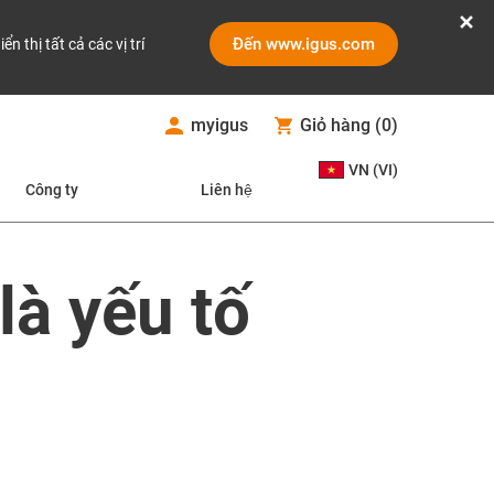
Đến www.igus.com
iển thị tất cả các vị trí
myigus
Giỏ hàng
(
0
)
VN (VI)
Công ty
Liên hệ
là yếu tố