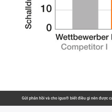
Gửi phản hồi và cho igus® biết điều gì nên được cả