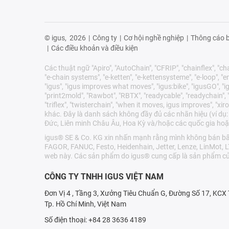
© igus,
2026
|
Công ty
|
Cơ hội nghề nghiệp
|
Thông cáo b
|
Các điều khoản và điều kiện
Các thuật ngữ "Apiro", "AutoChain", "CFRIP", "chainflex", "chai
"e-chain systems", "e-ketten", "e-kettensysteme", "e-loop", "ener
"igus", "igus improves what moves", "igus:bike", "igusGO", "ig
"print2mold", "Rawbot", "RBTX", "readycable", "readychain", "R
"triflex", "twisterchain", "when it moves, igus improves", 
khác. Đây là danh sách không đầy đủ các nhãn hiệu (ví dụ:
Đức, Liên minh Châu Âu, Hoa Kỳ và/hoặc các quốc gia hoặ
igus® SE & Co. KG xin nhấn mạnh rằng mình không bán bất 
FAGOR, FANUC, Festo, Heidenhain, Jetter, Lenze, LinMot, 
web này. Các sản phẩm do igus® cung cấp là sản phẩm củ
CÔNG TY TNHH IGUS VIỆT NAM
Đơn Vị 4 , Tầng 3, Xưởng Tiêu Chuẩn G, Đường Số 17, KC
Tp. Hồ Chí Minh, Việt Nam
Số điện thoại: +84 28 3636 4189