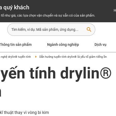
a quý khách
H
 tố như giá, các lựa chọn vận chuyển và sự sẵn có của sản phẩm.
search
Thông tin sản phẩm
Ngành công nghiệp
Dịch vụ
 nghệ drylin® tuyến tính
Dẫn hướng tuyến tính drylin® là yếu tố giảm tiếng ồn
ến tính drylin® 
n
ĩ thuật thay vì vòng bi kim