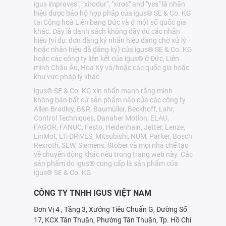
igus improves", "xirodur", "xiros" and "yes" là nhãn
hiệu được bảo hộ hợp pháp của igus® SE & Co. KG
tại Cộng hoà Liên bang Đức và ở một số quốc gia
khác. Đây là danh sách không đầy đủ các nhãn
hiệu (ví dụ: đơn đăng ký nhãn hiệu đang chờ xử lý
hoặc nhãn hiệu đã đăng ký) của igus® SE & Co. KG
hoặc các công ty liên kết của igus® ở Đức, Liên
minh Châu Âu, Hoa Kỳ và/hoặc các quốc gia hoặc
khu vực pháp lý khác.
igus® SE & Co. KG xin nhấn mạnh rằng mình
không bán bất cứ sản phẩm nào của các công ty
Allen Bradley, B&R, Baumüller, Beckhoff, Lahr,
Control Techniques, Danaher Motion, ELAU,
FAGOR, FANUC, Festo, Heidenhain, Jetter, Lenze,
LinMot, LTi DRiVES, Mitsubishi, NUM, Parker, Bosch
Rexroth, SEW, Siemens, Stöber và mọi nhà chế tạo
về chuyển động khác nêu trong trang web này. Các
sản phẩm do igus® cung cấp là sản phẩm của
igus® SE & Co. KG
CÔNG TY TNHH IGUS VIỆT NAM
Đơn Vị 4 , Tầng 3, Xưởng Tiêu Chuẩn G, Đường Số
17, KCX Tân Thuận, Phường Tân Thuận, Tp. Hồ Chí