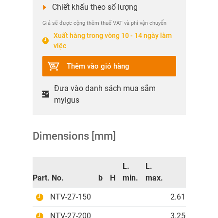
Chiết khấu theo số lượng
Giá sẽ được cộng thêm thuế VAT và phí vận chuyển
Xuất hàng trong vòng 10 - 14 ngày làm
việc
Thêm vào giỏ hàng
Đưa vào danh sách mua sắm
myigus
Dimensions [mm]
L.
L.
Part. No.
b
H
min.
max.
NTV-27-150
2.611.830 V
NTV-27-200
3.250.724 V