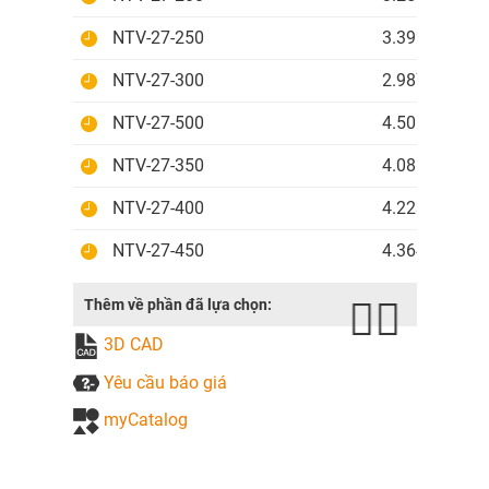
NTV-27-250
3.392.700 V
NTV-27-300
2.987.756 V
NTV-27-500
4.506.636 V
NTV-27-350
4.081.152 V
NTV-27-400
4.223.127 V
NTV-27-450
4.364.656 V
Thêm về phần đã lựa chọn:
3D CAD
Yêu cầu báo giá
myCatalog