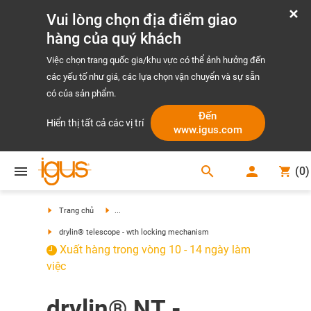
Vui lòng chọn địa điểm giao
hàng của quý khách
Việc chọn trang quốc gia/khu vực có thể ảnh hưởng đến
các yếu tố như giá, các lựa chọn vận chuyển và sự sẵn
có của sản phẩm.
Đến
Hiển thị tất cả các vị trí
www.igus.com
search
(
0
)
search
Trang chủ
...
drylin® telescope - wth locking mechanism
Xuất hàng trong vòng 10 - 14 ngày làm
việc
drylin® NT -