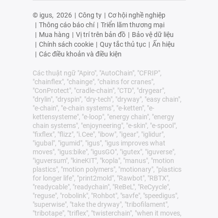
© igus,
2026
|
Công ty
|
Cơ hội nghề nghiệp
|
Thông cáo báo chí
|
Triển lãm thương mại
|
Mua hàng
|
Vị trí trên bản đồ
|
Bảo vệ dữ liệu
|
Chính sách cookie
|
Quy tắc thủ tục
|
Ấn hiệu
|
Các điều khoản và điều kiện
Các thuật ngữ "Apiro", "AutoChain", "CFRIP",
"chainflex", "chainge", "chains for cranes",
"ConProtect", "cradle-chain", "CTD", "drygear",
"drylin", "dryspin", "dry-tech", "dryway", "easy chain",
"e-chain", "e-chain systems", "e-ketten", "e-
kettensysteme", "e-loop", "energy chain", "energy
chain systems", "enjoyneering", "e-skin", "e-spool",
"fixflex", "flizz", "i.Cee", "ibow", "igear", "iglidur",
"igubal", "igumid", "igus", "igus improves what
moves", "igus:bike", "igusGO", "igutex", "iguverse",
"iguversum", "kineKIT", "kopla", "manus", "motion
plastics", "motion polymers", "motionary", "plastics
for longer life", "print2mold", "Rawbot", "RBTX",
"readycable", "readychain", "ReBeL", "ReCyycle",
"reguse", "robolink", "Rohbot", "savfe", "speedigus",
"superwise", "take the dryway", "tribofilament",
"tribotape", "triflex", "twisterchain", "when it moves,