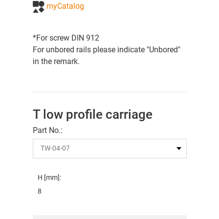
myCatalog
*For screw DIN 912
For unbored rails please indicate "Unbored"
in the remark.
T low profile carriage
Part No.:
H [mm]:
8