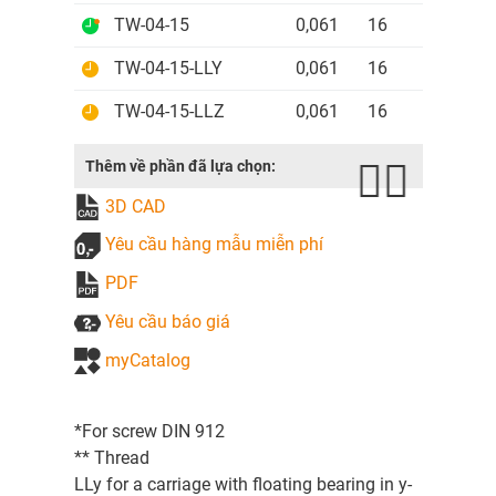
TW-04-15
0,061
16
32
4
TW-04-15-LLY
0,061
16
32
4
TW-04-15-LLZ
0,061
16
32
4
Thêm về phần đã lựa chọn:
3D CAD
Yêu cầu hàng mẫu miễn phí
PDF
Yêu cầu báo giá
myCatalog
*For screw DIN 912
** Thread
LLy for a carriage with floating bearing in y-