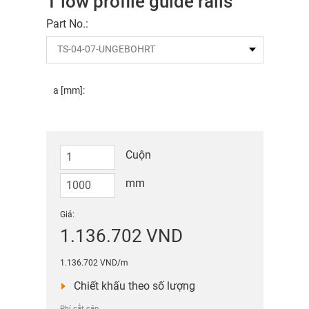
T low profile guide rails
Part No.:
a [mm]:
Cuộn
mm
Giá:
1.136.702 VND
1.136.702 VND/m
Chiết khấu theo số lượng
Phí cắt cáp