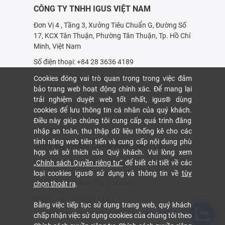
CÔNG TY TNHH IGUS VIỆT NAM
Đơn Vị 4 , Tầng 3, Xưởng Tiêu Chuẩn G, Đường Số
17, KCX Tân Thuận, Phường Tân Thuận, Tp. Hồ Chí
Minh, Việt Nam
Số điện thoại: +84 28 3636 4189
Giấy chứng nhận đăng ký doanh nghiệp số:
Cookies đóng vai trò quan trọng trong việc đảm
0314214531
bảo trang web hoạt động chính xác. Để mang lại
trải nghiệm duyệt web tốt nhất, igus® dùng
Ngày đăng ký lần đầu: 20-01-2017
cookies để lưu thông tin cá nhân của quý khách.
Nơi cấp: SỞ KẾ HOẠCH VÀ ÐẦU TƯ THÀNH PHỐ
Điều này giúp chúng tôi cung cấp quá trình đăng
HỒ CHÍ MINH
nhập an toàn, thu thập dữ liệu thống kê cho các
tính năng web tiên tiến và cung cấp nội dung phù
IGUS VIETNAM COMPANY LIMITED
hợp với sở thích của Quý khách. Vui lòng xem
Unit 4, 3rd Floor, Standard Factory G, Street No. 17,
„Chính sách Quyền riêng tư“
để biết chi tiết về các
Tan Thuan Export Processing Zone, Tan Thuan
loại cookies igus® sử dụng và thông tin về
tùy
Ward, Ho Chi Minh City, Vietnam
chọn thoát ra
.
Phone: +84 28 3636 4189
Bằng việc tiếp tục sử dụng trang web, quý khách
Chat hỗ trợ
Tax code: 0314214531
chấp nhận việc sử dụng cookies của chúng tôi theo