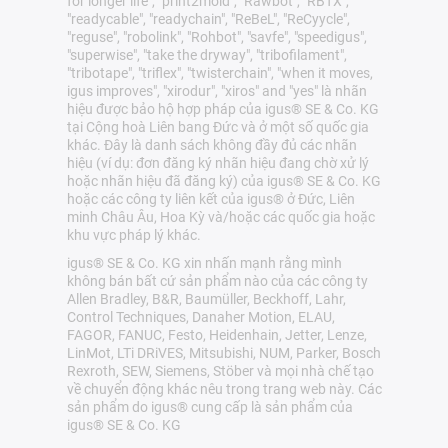
for longer life", "print2mold", "Rawbot", "RBTX",
"readycable", "readychain", "ReBeL", "ReCyycle",
"reguse", "robolink", "Rohbot", "savfe", "speedigus",
"superwise", "take the dryway", "tribofilament",
"tribotape", "triflex", "twisterchain", "when it moves,
igus improves", "xirodur", "xiros" and "yes" là nhãn
hiệu được bảo hộ hợp pháp của igus® SE & Co. KG
tại Cộng hoà Liên bang Đức và ở một số quốc gia
khác. Đây là danh sách không đầy đủ các nhãn
hiệu (ví dụ: đơn đăng ký nhãn hiệu đang chờ xử lý
hoặc nhãn hiệu đã đăng ký) của igus® SE & Co. KG
hoặc các công ty liên kết của igus® ở Đức, Liên
minh Châu Âu, Hoa Kỳ và/hoặc các quốc gia hoặc
khu vực pháp lý khác.
igus® SE & Co. KG xin nhấn mạnh rằng mình
không bán bất cứ sản phẩm nào của các công ty
Allen Bradley, B&R, Baumüller, Beckhoff, Lahr,
Control Techniques, Danaher Motion, ELAU,
FAGOR, FANUC, Festo, Heidenhain, Jetter, Lenze,
LinMot, LTi DRiVES, Mitsubishi, NUM, Parker, Bosch
Rexroth, SEW, Siemens, Stöber và mọi nhà chế tạo
về chuyển động khác nêu trong trang web này. Các
sản phẩm do igus® cung cấp là sản phẩm của
igus® SE & Co. KG