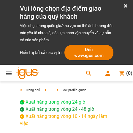
Vui lòng chọn địa điểm giao
hàng của quý khách
Việc chọn trang quốc gia/khu vực có thể ảnh hưởng đến
các yếu tố như giá, các lựa chọn vận chuyển và sự sẵn
có của sản phẩm.
Đến
Hiển thị tất cả các vị trí
www.igus.com
search
(
0
)
search
Trang chủ
...
Low-profile guide
Xuất hàng trong vòng 24 giờ
Xuất hàng trong vòng 24 - 48 giờ
Xuất hàng trong vòng 10 - 14 ngày làm
việc