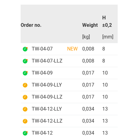
H
A
C
Order no.
Weight
±0,2
±0,2
±
[kg]
[mm]
[mm]
[
TW-04-07
NEW
0,008
8
17
2
TW-04-07-LLZ
0,008
8
17
2
TW-04-09
0,017
10
20
2
TW-04-09-LLY
0,017
10
20
2
TW-04-09-LLZ
0,017
10
20
2
TW-04-12-LLY
0,034
13
27
3
TW-04-12-LLZ
0,034
13
27
3
TW-04-12
0,034
13
27
3