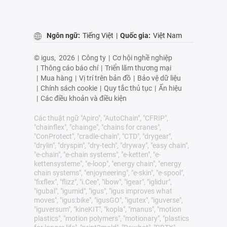
Ngôn ngữ:
Tiếng Việt
|
Quốc gia:
Việt Nam
© igus,
2026
|
Công ty
|
Cơ hội nghề nghiệp
|
Thông cáo báo chí
|
Triển lãm thương mại
|
Mua hàng
|
Vị trí trên bản đồ
|
Bảo vệ dữ liệu
|
Chính sách cookie
|
Quy tắc thủ tục
|
Ấn hiệu
|
Các điều khoản và điều kiện
Các thuật ngữ "Apiro", "AutoChain", "CFRIP",
"chainflex", "chainge", "chains for cranes",
"ConProtect", "cradle-chain", "CTD", "drygear",
"drylin", "dryspin", "dry-tech", "dryway", "easy chain",
"e-chain", "e-chain systems", "e-ketten", "e-
kettensysteme", "e-loop", "energy chain", "energy
chain systems", "enjoyneering", "e-skin", "e-spool",
"fixflex", "flizz", "i.Cee", "ibow", "igear", "iglidur",
"igubal", "igumid", "igus", "igus improves what
moves", "igus:bike", "igusGO", "igutex", "iguverse",
"iguversum", "kineKIT", "kopla", "manus", "motion
plastics", "motion polymers", "motionary", "plastics