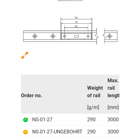
Max.
Weight
rail
Order no.
of rail
lengths
Pric
[g/m]
[mm]
NS-01-27
290
3000
1.06
NS-01-27-UNGEBOHRT
290
3000
96