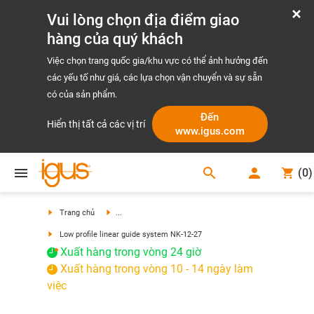
Vui lòng chọn địa điểm giao
hàng của quý khách
Việc chọn trang quốc gia/khu vực có thể ảnh hưởng đến
các yếu tố như giá, các lựa chọn vận chuyển và sự sẵn
có của sản phẩm.
Đến
Hiển thị tất cả các vị trí
www.igus.com
search
(
0
)
search
Trang chủ
...
Low profile linear guide system NK-12-27
Xuất hàng trong vòng 24 giờ
Xuất hàng trong vòng 10 - 14 ngày làm
việc