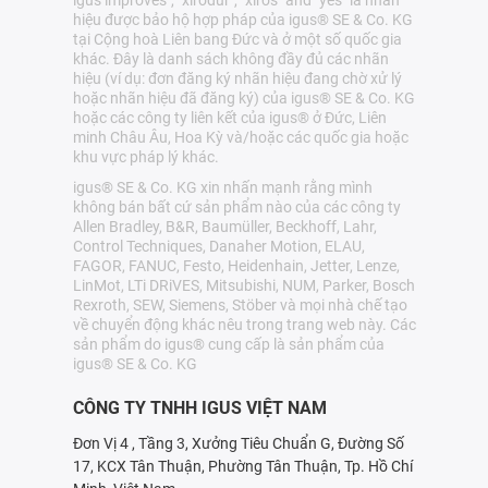
hiệu được bảo hộ hợp pháp của igus® SE & Co. KG
tại Cộng hoà Liên bang Đức và ở một số quốc gia
khác. Đây là danh sách không đầy đủ các nhãn
hiệu (ví dụ: đơn đăng ký nhãn hiệu đang chờ xử lý
hoặc nhãn hiệu đã đăng ký) của igus® SE & Co. KG
hoặc các công ty liên kết của igus® ở Đức, Liên
minh Châu Âu, Hoa Kỳ và/hoặc các quốc gia hoặc
khu vực pháp lý khác.
igus® SE & Co. KG xin nhấn mạnh rằng mình
không bán bất cứ sản phẩm nào của các công ty
Allen Bradley, B&R, Baumüller, Beckhoff, Lahr,
Control Techniques, Danaher Motion, ELAU,
FAGOR, FANUC, Festo, Heidenhain, Jetter, Lenze,
LinMot, LTi DRiVES, Mitsubishi, NUM, Parker, Bosch
Rexroth, SEW, Siemens, Stöber và mọi nhà chế tạo
về chuyển động khác nêu trong trang web này. Các
sản phẩm do igus® cung cấp là sản phẩm của
igus® SE & Co. KG
CÔNG TY TNHH IGUS VIỆT NAM
Đơn Vị 4 , Tầng 3, Xưởng Tiêu Chuẩn G, Đường Số
17, KCX Tân Thuận, Phường Tân Thuận, Tp. Hồ Chí