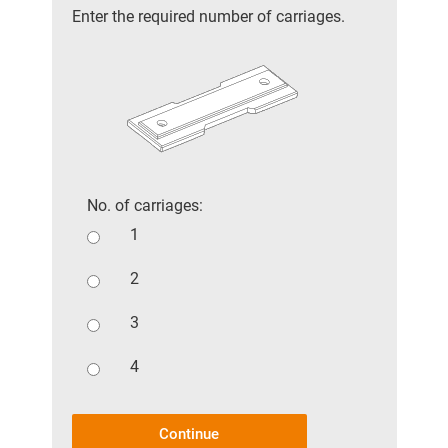
Enter the required number of carriages.
No. of carriages:
1
2
3
4
Continue