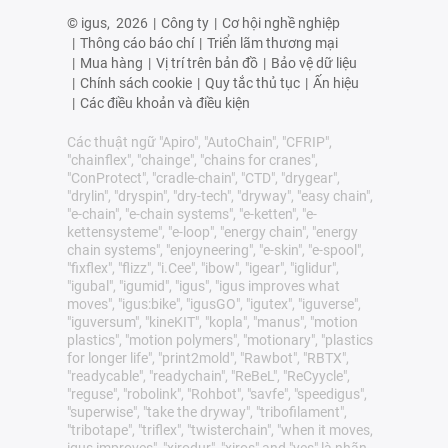
© igus,
2026
|
Công ty
|
Cơ hội nghề nghiệp
|
Thông cáo báo chí
|
Triển lãm thương mại
|
Mua hàng
|
Vị trí trên bản đồ
|
Bảo vệ dữ liệu
|
Chính sách cookie
|
Quy tắc thủ tục
|
Ấn hiệu
|
Các điều khoản và điều kiện
Các thuật ngữ "Apiro", "AutoChain", "CFRIP",
"chainflex", "chainge", "chains for cranes",
"ConProtect", "cradle-chain", "CTD", "drygear",
"drylin", "dryspin", "dry-tech", "dryway", "easy chain",
"e-chain", "e-chain systems", "e-ketten", "e-
kettensysteme", "e-loop", "energy chain", "energy
chain systems", "enjoyneering", "e-skin", "e-spool",
"fixflex", "flizz", "i.Cee", "ibow", "igear", "iglidur",
"igubal", "igumid", "igus", "igus improves what
moves", "igus:bike", "igusGO", "igutex", "iguverse",
"iguversum", "kineKIT", "kopla", "manus", "motion
plastics", "motion polymers", "motionary", "plastics
for longer life", "print2mold", "Rawbot", "RBTX",
"readycable", "readychain", "ReBeL", "ReCyycle",
"reguse", "robolink", "Rohbot", "savfe", "speedigus",
"superwise", "take the dryway", "tribofilament",
"tribotape", "triflex", "twisterchain", "when it moves,
igus improves", "xirodur", "xiros" and "yes" là nhãn