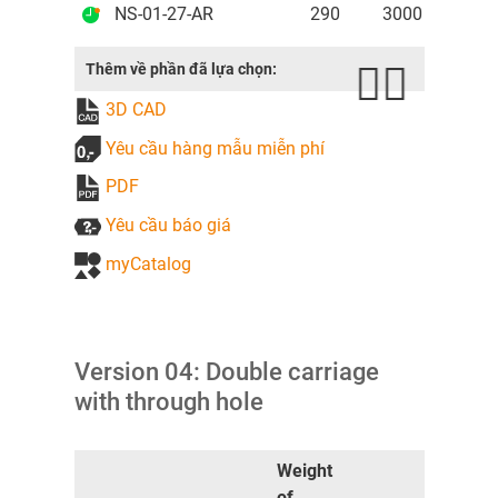
NS-01-27-AR
290
3000
1.27
Thêm về phần đã lựa chọn:
3D CAD
Yêu cầu hàng mẫu miễn phí
PDF
Yêu cầu báo giá
myCatalog
Version 04: Double carriage
with through hole
Weight
of