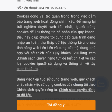
Minh, Việt Nam
Số điện thoại: +84 28 3636 4189
Giấy chứng nhận đăng ký doanh nghiệp số:
Cookies đóng vai trò quan trọng trong việc đảm
0314214531
bảo trang web hoạt động chính xác. Để mang lại
trải nghiệm duyệt web tốt nhất, igus® dùng
Ngày đăng ký lần đầu: 20-01-2017
cookies để lưu thông tin cá nhân của quý khách.
Nơi cấp: SỞ KẾ HOẠCH VÀ ÐẦU TƯ THÀNH PHỐ
Điều này giúp chúng tôi cung cấp quá trình đăng
HỒ CHÍ MINH
nhập an toàn, thu thập dữ liệu thống kê cho các
tính năng web tiên tiến và cung cấp nội dung phù
IGUS VIETNAM COMPANY LIMITED
hợp với sở thích của Quý khách. Vui lòng xem
Unit 4, 3rd Floor, Standard Factory G, Street No. 17,
„Chính sách Quyền riêng tư“
để biết chi tiết về các
Tan Thuan Export Processing Zone, Tan Thuan
loại cookies igus® sử dụng và thông tin về
tùy
Ward, Ho Chi Minh City, Vietnam
chọn thoát ra
.
Phone: +84 28 3636 4189
Bằng việc tiếp tục sử dụng trang web, quý khách
Chat hỗ trợ
Tax code: 0314214531
chấp nhận việc sử dụng cookies của chúng tôi theo
Chính sách quyền riêng tư.
Chính sách quyền riêng
Date of issuance: January 20, 2017
tư dữ liệu.
.
Place of issuance: DEPARTMENT OF PLANNING
AND INVESTMENT OF HO CHI MINH CITY
Tôi đồng ý.