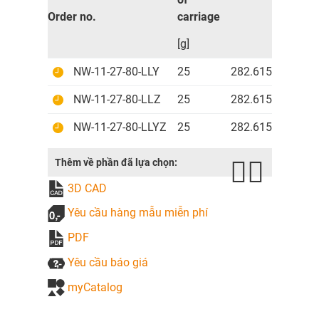
Order no.
carriage
[g]
NW-11-27-80-LLY
25
282.615 VND
NW-11-27-80-LLZ
25
282.615 VND
NW-11-27-80-LLYZ
25
282.615 VND
Thêm về phần đã lựa chọn:
3D CAD
Yêu cầu hàng mẫu miễn phí
PDF
Yêu cầu báo giá
myCatalog