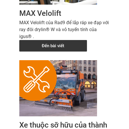
MAX Velolift
MAX Velolift của Rad9 để lắp ráp xe đạp với
ray đôi drylin® W và vỏ tuyến tính của
igus® .
Đến bài viết
Xe thuộc sỡ hữu của thành