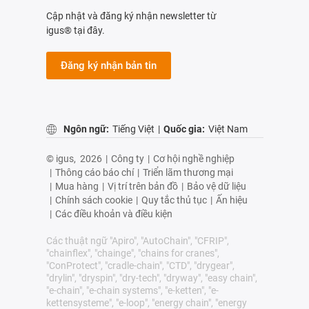
Cập nhật và đăng ký nhận newsletter từ
igus® tại đây.
Đăng ký nhận bản tin
Ngôn ngữ:
Tiếng Việt
|
Quốc gia:
Việt Nam
© igus,
2026
|
Công ty
|
Cơ hội nghề nghiệp
|
Thông cáo báo chí
|
Triển lãm thương mại
|
Mua hàng
|
Vị trí trên bản đồ
|
Bảo vệ dữ liệu
|
Chính sách cookie
|
Quy tắc thủ tục
|
Ấn hiệu
|
Các điều khoản và điều kiện
Các thuật ngữ "Apiro", "AutoChain", "CFRIP",
"chainflex", "chainge", "chains for cranes",
"ConProtect", "cradle-chain", "CTD", "drygear",
"drylin", "dryspin", "dry-tech", "dryway", "easy chain",
"e-chain", "e-chain systems", "e-ketten", "e-
kettensysteme", "e-loop", "energy chain", "energy