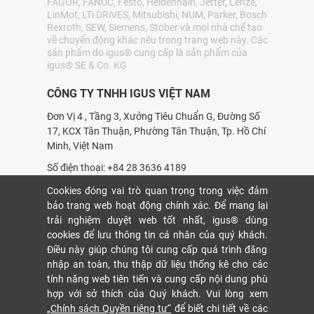
FAGOR, FANUC, Festo, Heidenhain, Jetter, Lenze,
LinMot, LTi DRiVES, Mitsubishi, NUM, Parker, Bosch
Rexroth, SEW, Siemens, Stöber và mọi nhà chế tạo
về chuyển động khác nêu trong trang web này. Các
sản phẩm do igus® cung cấp là sản phẩm của
igus® SE & Co. KG
CÔNG TY TNHH IGUS VIỆT NAM
Đơn Vị 4 , Tầng 3, Xưởng Tiêu Chuẩn G, Đường Số
17, KCX Tân Thuận, Phường Tân Thuận, Tp. Hồ Chí
Minh, Việt Nam
Số điện thoại: +84 28 3636 4189
Giấy chứng nhận đăng ký doanh nghiệp số:
Cookies đóng vai trò quan trọng trong việc đảm
0314214531
bảo trang web hoạt động chính xác. Để mang lại
trải nghiệm duyệt web tốt nhất, igus® dùng
Ngày đăng ký lần đầu: 20-01-2017
cookies để lưu thông tin cá nhân của quý khách.
Nơi cấp: SỞ KẾ HOẠCH VÀ ÐẦU TƯ THÀNH PHỐ
Điều này giúp chúng tôi cung cấp quá trình đăng
HỒ CHÍ MINH
nhập an toàn, thu thập dữ liệu thống kê cho các
tính năng web tiên tiến và cung cấp nội dung phù
IGUS VIETNAM COMPANY LIMITED
hợp với sở thích của Quý khách. Vui lòng xem
Unit 4, 3rd Floor, Standard Factory G, Street No. 17,
„Chính sách Quyền riêng tư“
để biết chi tiết về các