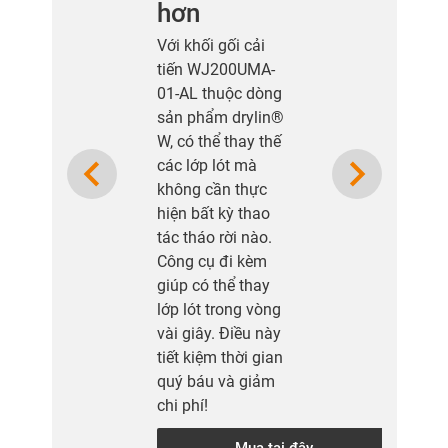
hơn
Với khối gối cải
tiến WJ200UMA-
01-AL thuộc dòng
sản phẩm drylin®
W, có thể thay thế
Previous
Next
các lớp lót mà
không cần thực
hiện bất kỳ thao
tác tháo rời nào.
Công cụ đi kèm
giúp có thể thay
lớp lót trong vòng
vài giây. Điều này
tiết kiệm thời gian
quý báu và giảm
chi phí!
Mua tại đây