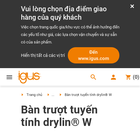
Vui lòng chọn địa điểm giao
hàng của quý khách
Việc chọn trang quốc gia/khu vực có thể ảnh hưởng đến
các yếu tố như giá, các lựa chọn vận chuyển và sự sẵn
có của sản phẩm.
Đến
Hiển thị tất cả các vị trí
www.igus.com
search
(
0
)
search
Trang chủ
...
Bàn trượt tuyến tính drylin® W
Bàn trượt tuyến
tính drylin® W