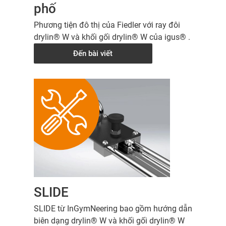
phố
Phương tiện đô thị của Fiedler với ray đôi
drylin® W và khối gối drylin® W của igus® .
Đến bài viết
SLIDE
SLIDE từ InGymNeering bao gồm hướng dẫn
biên dạng drylin® W và khối gối drylin® W