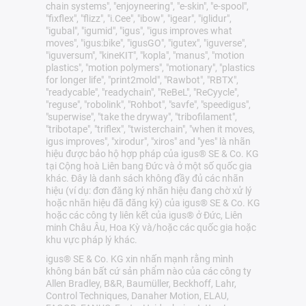
chain systems", "enjoyneering", "e-skin", "e-spool",
"fixflex", "flizz", "i.Cee", "ibow", "igear", "iglidur",
"igubal", "igumid", "igus", "igus improves what
moves", "igus:bike", "igusGO", "igutex", "iguverse",
"iguversum", "kineKIT", "kopla", "manus", "motion
plastics", "motion polymers", "motionary", "plastics
for longer life", "print2mold", "Rawbot", "RBTX",
"readycable", "readychain", "ReBeL", "ReCyycle",
"reguse", "robolink", "Rohbot", "savfe", "speedigus",
"superwise", "take the dryway", "tribofilament",
"tribotape", "triflex", "twisterchain", "when it moves,
igus improves", "xirodur", "xiros" and "yes" là nhãn
hiệu được bảo hộ hợp pháp của igus® SE & Co. KG
tại Cộng hoà Liên bang Đức và ở một số quốc gia
khác. Đây là danh sách không đầy đủ các nhãn
hiệu (ví dụ: đơn đăng ký nhãn hiệu đang chờ xử lý
hoặc nhãn hiệu đã đăng ký) của igus® SE & Co. KG
hoặc các công ty liên kết của igus® ở Đức, Liên
minh Châu Âu, Hoa Kỳ và/hoặc các quốc gia hoặc
khu vực pháp lý khác.
igus® SE & Co. KG xin nhấn mạnh rằng mình
không bán bất cứ sản phẩm nào của các công ty
Allen Bradley, B&R, Baumüller, Beckhoff, Lahr,
Control Techniques, Danaher Motion, ELAU,