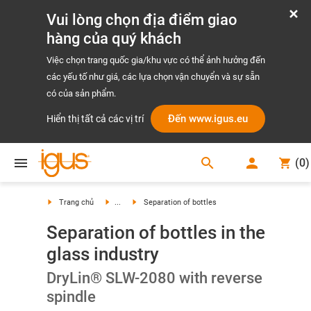
Vui lòng chọn địa điểm giao
hàng của quý khách
Việc chọn trang quốc gia/khu vực có thể ảnh hưởng đến
các yếu tố như giá, các lựa chọn vận chuyển và sự sẵn
có của sản phẩm.
Đến www.igus.eu
Hiển thị tất cả các vị trí
search
(
0
)
search
Trang chủ
...
Separation of bottles
Separation of bottles in the
glass industry
DryLin® SLW-2080 with reverse
spindle