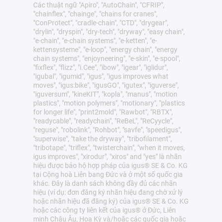
Các thuật ngữ "Apiro", "AutoChain", "CFRIP",
"chainflex", "chainge", "chains for cranes",
"ConProtect", "cradle-chain", "CTD", "drygear",
"drylin", "dryspin", "dry-tech", "dryway", "easy chain",
"e-chain", "e-chain systems", "e-ketten", "e-
kettensysteme", "e-loop", "energy chain", "energy
chain systems", "enjoyneering", "e-skin", "e-spool",
"fixflex", "flizz", "i.Cee", "ibow", "igear", "iglidur",
"igubal", "igumid", "igus", "igus improves what
moves", "igus:bike", "igusGO", "igutex", "iguverse",
"iguversum", "kineKIT", "kopla", "manus", "motion
plastics", "motion polymers", "motionary", "plastics
for longer life", "print2mold", "Rawbot", "RBTX",
"readycable", "readychain", "ReBeL", "ReCyycle",
"reguse", "robolink", "Rohbot", "savfe", "speedigus",
"superwise", "take the dryway", "tribofilament",
"tribotape", "triflex", "twisterchain", "when it moves,
igus improves", "xirodur", "xiros" and "yes" là nhãn
hiệu được bảo hộ hợp pháp của igus® SE & Co. KG
tại Cộng hoà Liên bang Đức và ở một số quốc gia
khác. Đây là danh sách không đầy đủ các nhãn
hiệu (ví dụ: đơn đăng ký nhãn hiệu đang chờ xử lý
hoặc nhãn hiệu đã đăng ký) của igus® SE & Co. KG
hoặc các công ty liên kết của igus® ở Đức, Liên
minh Châu Âu, Hoa Kỳ và/hoặc các quốc gia hoặc