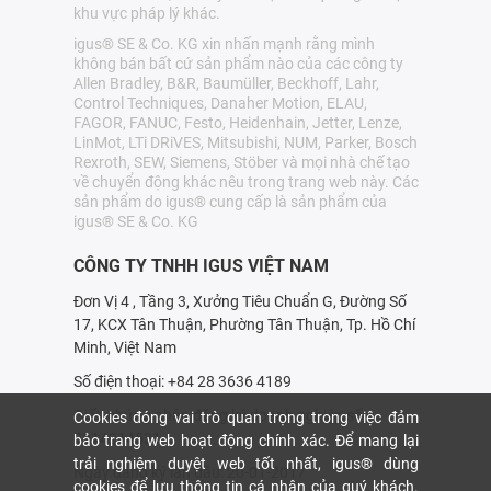
khu vực pháp lý khác.
igus® SE & Co. KG xin nhấn mạnh rằng mình
không bán bất cứ sản phẩm nào của các công ty
Allen Bradley, B&R, Baumüller, Beckhoff, Lahr,
Control Techniques, Danaher Motion, ELAU,
FAGOR, FANUC, Festo, Heidenhain, Jetter, Lenze,
LinMot, LTi DRiVES, Mitsubishi, NUM, Parker, Bosch
Rexroth, SEW, Siemens, Stöber và mọi nhà chế tạo
về chuyển động khác nêu trong trang web này. Các
sản phẩm do igus® cung cấp là sản phẩm của
igus® SE & Co. KG
CÔNG TY TNHH IGUS VIỆT NAM
Đơn Vị 4 , Tầng 3, Xưởng Tiêu Chuẩn G, Đường Số
17, KCX Tân Thuận, Phường Tân Thuận, Tp. Hồ Chí
Minh, Việt Nam
Số điện thoại: +84 28 3636 4189
Giấy chứng nhận đăng ký doanh nghiệp số:
Cookies đóng vai trò quan trọng trong việc đảm
0314214531
bảo trang web hoạt động chính xác. Để mang lại
trải nghiệm duyệt web tốt nhất, igus® dùng
Ngày đăng ký lần đầu: 20-01-2017
cookies để lưu thông tin cá nhân của quý khách.