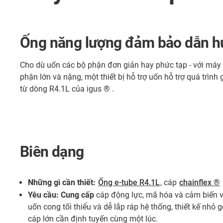
Ống năng lượng đảm bảo dẫn hư
Cho dù uốn các bộ phận đơn giản hay phức tạp - với máy 
phận lớn và nặng, một thiết bị hỗ trợ uốn hỗ trợ quá tr
từ dòng R4.1L của igus ® .
Biên dạng
Những gì cần thiết:
Ống e-tube R4.1L
, cáp
chainflex ®
Yêu cầu: Cung cấp
cáp động lực, mã hóa và cảm biến v
uốn cong tối thiểu và dễ lắp ráp hệ thống, thiết kế nhỏ 
cáp lớn cần định tuyến cùng một lúc.