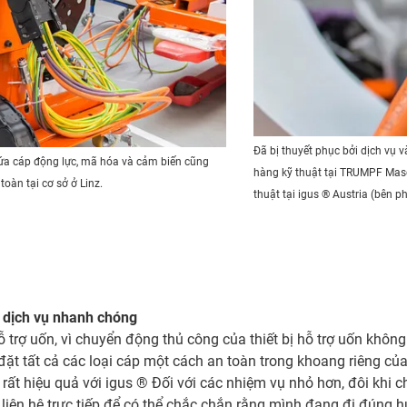
Đã bị thuyết phục bởi dịch vụ
chứa cáp động lực, mã hóa và cảm biến cũng
hàng kỹ thuật tại TRUMPF Masc
toàn tại cơ sở ở Linz.
thuật tại igus ® Austria (bên ph
à dịch vụ nhanh chóng
ỗ trợ uốn, vì chuyển động thủ công của thiết bị hỗ trợ uốn không
 đặt tất cả các loại cáp một cách an toàn trong khoang riêng củ
ất hiệu quả với igus ® Đối với các nhiệm vụ nhỏ hơn, đôi khi chún
iên hệ trực tiếp để có thể chắc chắn rằng mình đang đi đúng h