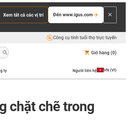
Đến www.igus.com
Xem tất cả các vị trí
Công cụ tính tuổi thọ trực tuyến
Giỏ hàng
(0)
VN
(
VI
)
g ty
Người liên hệ
g chặt chẽ trong