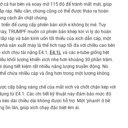
ở cả hai bên và xoay mở 115 độ để tránh mất mát, giúp
í lắp ráp. Nếu cần, chúng cũng có thể được tháo ra hoàn
 bằng cách ấn chặt chúng.
triển để cung cấp phiên bản xích e không bị mẻ. Tuy
 này, TRUMPF muốn có phiên bản khép kín vì lý do hoàn
 lắp ráp và bán kính uốn tối thiểu của xích dẫn cáp, một
nhà sản xuất máy là thể tích nạp tối đa với chiều cao bên
 xích chịu tải nặng E4.1,
E4.1L
và các e-tube giống hệt
hiều khối lượng khiến xích nhẹ hơn khoảng 30 phần trăm.
i dùng tiết kiệm rất nhiều năng lượng truyền động. Nó
 thể chứa nhiều cáp và ống hơn trong một lượng không
ược cấp bằng sáng chế của mắt xích và chốt chặn kép với
ụng từ E4.1. Các chi tiết kỹ thuật này đảm bảo mức độ
 kéo dài chiều dài không được hỗ trợ. Một 'phanh' ở bề
g ồn lăn, giúp xích chạy đặc biệt êm ái.