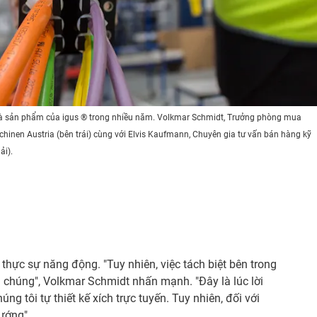
 và sản phẩm của igus ® trong nhiều năm. Volkmar Schmidt, Trưởng phòng mua
hinen Austria (bên trái) cùng với Elvis Kaufmann, Chuyên gia tư vấn bán hàng kỹ
ải).
 thực sự năng động. "Tuy nhiên, việc tách biệt bên trong
a chúng", Volkmar Schmidt nhấn mạnh. "Đây là lúc lời
g tôi tự thiết kế xích trực tuyến. Tuy nhiên, đối với
ướng".