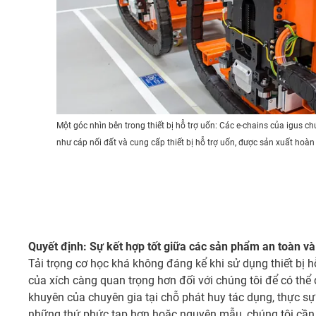
Một góc nhìn bên trong thiết bị hỗ trợ uốn: Các e-chains của igus 
như cáp nối đất và cung cấp thiết bị hỗ trợ uốn, được sản xuất hoàn 
Quyết định: Sự kết hợp tốt giữa các sản phẩm an toàn v
Tải trọng cơ học khá không đáng kể khi sử dụng thiết bị h
của xích càng quan trọng hơn đối với chúng tôi để có thể
khuyên của chuyên gia tại chỗ phát huy tác dụng, thực sự r
những thứ phức tạp hơn hoặc nguyên mẫu, chúng tôi cần l