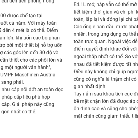
cải tiến tiên phong trong
E4.1L mở, nắp vẫn có thể mở 
tiết kiệm thời gian và chi ph
00 được chế tạo tại
toàn, lắp lại và đóng lại chỉ
suốt cả năm. Với máy toàn
Các ống e ban đầu được phát 
5 đến 4 mét là có thể. Điểm
nhiên, trong ứng dụng cụ thể
ận lớn: khi uốn các bộ phận
toàn trực quan. Ngoài việc dễ
ợ bởi một thiết bị hỗ trợ uốn
điểm quyết định khác đối với 
rợ các góc lên đến 30 độ và
ngoài thấp nhất có thể. So với
cần thiết cho các phôi lớn và
nhau đã tiết kiệm được rất n
ng một người vận hành",
Điều này không chỉ giúp ngườ
RUMPF Maschinen Austria
cũng có nghĩa là thậm chí có
i sang phải.
gian nhất định.
 như cáp nối đất an toàn dọc
Tay nắm sau khóa tích cực đ
 pháp cấp liệu phù hợp
bề mặt chặn lớn đã được áp d
a cáp. Giải pháp này cũng
ổn định cao và cũng cho phép
gọn nhất có thể.
mặt chặn cũng giảm thiểu tiến