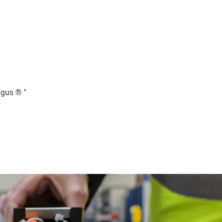
igus ® "