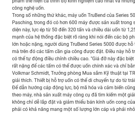
phẩm thể hiện cả trình độ kinh nghiệm cao nhất và những 
công nghệ uốn.
Trong số những thứ khác, máy uốn TruBend của Series 50
Pasching, trong đó có hơn 600 máy được sản xuất trong 
diện này, lực ép từ 50 đến 320 tấn và chiều dài uốn từ 1,2
mạnh của hệ thống đặc biệt rõ ràng khi nói đến các bộ ph
lớn hoặc nặng, người dùng TruBend Series 5000 được hỗ tr
mà trên đó các tấm cần gia công được đặt. Điều này hỗ t
có thể tự động điều chỉnh chiều cao. "Giá đỡ này đặc biệt 
rất nặng để các tấm có thể được uốn chính xác và chỉ bằ
Volkmar Schmidt, Trưởng phòng Mua sắm Kỹ thuật tại T
giải thích. Thiết bị hỗ trợ uốn có thể di chuyển tự do từ trá
Để dẫn hướng cáp động lực, bộ mã hóa và cảm biến cũng
theo máy, nhà sản xuất máy công cụ đã tìm kiếm một giải
không chỉ dễ lắp đặt và giảm thiểu bán kính uốn cong củ
phải có khả năng mang một số lượng lớn cáp và phải nhỏ 