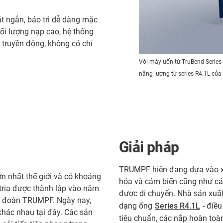
ặt ngắn, bảo trì dễ dàng mặc
hối lượng nạp cao, hệ thống
 truyền động, không có chi
Với máy uốn từ TruBend Series 5
năng lượng từ series R4.1L của
Giải pháp
TRUMPF hiện đang dựa vào xí
 nhất thế giới và có khoảng
hóa và cảm biến cũng như cáp 
ria được thành lập vào năm
được di chuyển. Nhà sản xuất
ập đoàn TRUMPF. Ngày nay,
dạng ống
Series R4.1L
- điều
khác nhau tại đây. Các sản
tiêu chuẩn, các nắp hoàn toà