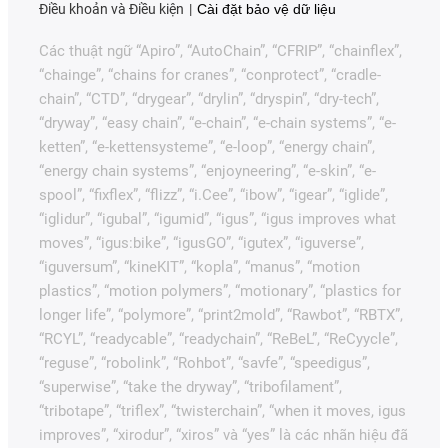
Điều khoản và Điều kiện
Cài đặt bảo vệ dữ liệu
Các thuật ngữ “Apiro”, “AutoChain”, “CFRIP”, “chainflex”,
“chainge”, “chains for cranes”, “conprotect”, “cradle-
chain”, “CTD”, “drygear”, “drylin”, “dryspin”, “dry-tech”,
“dryway”, “easy chain”, “e-chain”, “e-chain systems”, “e-
ketten”, “e-kettensysteme”, “e-loop”, “energy chain”,
“energy chain systems”, “enjoyneering”, “e-skin”, “e-
spool”, “fixflex”, “flizz”, “i.Cee”, “ibow”, “igear”, “iglide”,
“iglidur”, “igubal”, “igumid”, “igus”, “igus improves what
moves”, “igus:bike”, “igusGO”, “igutex”, “iguverse”,
“iguversum”, “kineKIT”, “kopla”, “manus”, “motion
plastics”, “motion polymers”, “motionary”, “plastics for
longer life”, “polymore”, “print2mold”, “Rawbot”, “RBTX”,
“RCYL”, “readycable”, “readychain”, “ReBeL”, “ReCyycle”,
“reguse”, “robolink”, “Rohbot”, “savfe”, “speedigus”,
“superwise”, “take the dryway”, “tribofilament”,
“tribotape”, “triflex”, “twisterchain”, “when it moves, igus
improves”, “xirodur”, “xiros” và “yes” là các nhãn hiệu đã