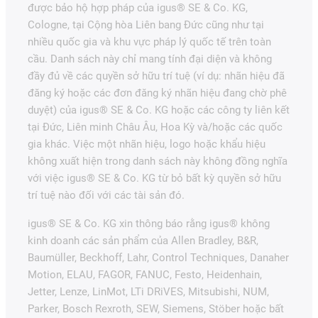
được bảo hộ hợp pháp của igus® SE & Co. KG,
Cologne, tại Cộng hòa Liên bang Đức cũng như tại
nhiều quốc gia và khu vực pháp lý quốc tế trên toàn
cầu. Danh sách này chỉ mang tính đại diện và không
đầy đủ về các quyền sở hữu trí tuệ (ví dụ: nhãn hiệu đã
đăng ký hoặc các đơn đăng ký nhãn hiệu đang chờ phê
duyệt) của igus® SE & Co. KG hoặc các công ty liên kết
tại Đức, Liên minh Châu Âu, Hoa Kỳ và/hoặc các quốc
gia khác. Việc một nhãn hiệu, logo hoặc khẩu hiệu
không xuất hiện trong danh sách này không đồng nghĩa
với việc igus® SE & Co. KG từ bỏ bất kỳ quyền sở hữu
trí tuệ nào đối với các tài sản đó.
igus® SE & Co. KG xin thông báo rằng igus® không
kinh doanh các sản phẩm của Allen Bradley, B&R,
Baumüller, Beckhoff, Lahr, Control Techniques, Danaher
Motion, ELAU, FAGOR, FANUC, Festo, Heidenhain,
Jetter, Lenze, LinMot, LTi DRiVES, Mitsubishi, NUM,
Parker, Bosch Rexroth, SEW, Siemens, Stöber hoặc bất