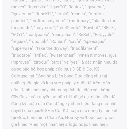
“iglidur”, “igubal”, “igumid”, “igus”, “igus improves what
moves”, “igus:bike”, “igusGO”, “igutex”, “iguverse”,
“iguversum”, “kineKIT”, “kopla”, “manus”, “motion
plastics”, “motion polymers”, “motionary”, “plastics for
longer life”, “polymore”, “print2mold”, “Rawbot”, “RBTX”,
“RCYL”, “readycable”, “readychain”, “ReBeL”, “ReCyycle”,
“reguse”, “robolink”, “Rohbot”, “savfe”, “speedigus”,
“superwise”, “take the dryway”, “tribofilament”,
“tribotape”, “triflex”, “twisterchain”, “when it moves, igus
improves”, “xirodur”, “xiros” và “yes” là các nhãn hiệu đã
được bảo hộ hợp pháp của igus® SE & Co. KG,
Cologne, tại Cộng hòa Liên bang Đức cũng như tại
nhiều quốc gia và khu vực pháp lý quốc tế trên toàn
cầu. Danh sách này chỉ mang tính đại diện và không
đầy đủ về các quyền sở hữu trí tuệ (ví dụ: nhãn hiệu đã
đăng ký hoặc các đơn đăng ký nhãn hiệu đang chờ phê
duyệt) của igus® SE & Co. KG hoặc các công ty liên kết
tại Đức, Liên minh Châu Âu, Hoa Kỳ và/hoặc các quốc
gia khác. Việc một nhãn hiệu, logo hoặc khẩu hiệu