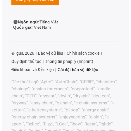
Ngôn ngữ:
Tiếng Việt
Quốc gia:
Việt Nam
©
igus, 2026
Bảo vệ dữ liệu
Chính sách cookie
Quy định thủ tục
Thông tin pháp lý (Imprint)
Điều khoản và Điều kiện
Cài đặt bảo vệ dữ liệu
Các thuật ngữ “Apiro”, “AutoChain”, “CFRIP”, “chainflex”,
“chainge”, “chains for cranes”, “conprotect”, “cradle-
chain”, “CTD”, “drygear”, “drylin”, “dryspin”, “dry-tech”,
“dryway”, “easy chain”, “e-chain”, “e-chain systems”, “e-
ketten”, “e-kettensysteme”, “e-loop”, “energy chain”,
“energy chain systems”, “enjoyneering”, “e-skin”, “e-
spool”, “fixflex”, “flizz”, “i.Cee”, “ibow”, “igear”, “iglide”,