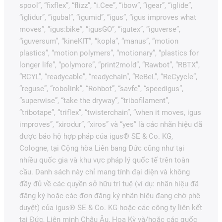
spool”, “fixflex”, “flizz”, “i.Cee”, “ibow”, “igear”, “iglide”,
“iglidur”, “igubal”, “igumid”, “igus”, “igus improves what
moves”, “igus:bike”, “igusGO”, “igutex”, “iguverse”,
“iguversum”, “kineKIT”, “kopla”, “manus”, “motion
plastics”, “motion polymers”, “motionary”, “plastics for
longer life”, “polymore”, “print2mold”, “Rawbot”, “RBTX”,
“RCYL”, “readycable”, “readychain”, “ReBeL”, “ReCyycle”,
“reguse”, “robolink”, “Rohbot”, “savfe”, “speedigus”,
“superwise”, “take the dryway”, “tribofilament”,
“tribotape”, “triflex”, “twisterchain”, “when it moves, igus
improves”, “xirodur”, “xiros” và “yes” là các nhãn hiệu đã
được bảo hộ hợp pháp của igus® SE & Co. KG,
Cologne, tại Cộng hòa Liên bang Đức cũng như tại
nhiều quốc gia và khu vực pháp lý quốc tế trên toàn
cầu. Danh sách này chỉ mang tính đại diện và không
đầy đủ về các quyền sở hữu trí tuệ (ví dụ: nhãn hiệu đã
đăng ký hoặc các đơn đăng ký nhãn hiệu đang chờ phê
duyệt) của igus® SE & Co. KG hoặc các công ty liên kết
tại Đức, Liên minh Châu Âu, Hoa Kỳ và/hoặc các quốc