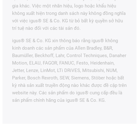
gia khác. Việc một nhãn hiệu, logo hoặc khẩu hiệu
không xuất hiện trong danh sách này không đồng nghĩa
với việc igus® SE & Co. KG từ bỏ bất kỳ quyền sở hữu
trí tuệ nào đối với các tài sản đó.
igus® SE & Co. KG xin thông báo rằng igus® không
kinh doanh các sản phẩm của Allen Bradley, B&R,
Baumüller, Beckhoff, Lahr, Control Techniques, Danaher
Motion, ELAU, FAGOR, FANUC, Festo, Heidenhain,
Jetter, Lenze, LinMot, LTi DRiVES, Mitsubishi, NUM,
Parker, Bosch Rexroth, SEW, Siemens, Stöber hoặc bất
kỳ nhà sản xuất truyền động nào khác được đề cập trên
website này. Các sản phẩm do igus® cung cấp đều là
sản phẩm chính hãng của igus® SE & Co. KG.