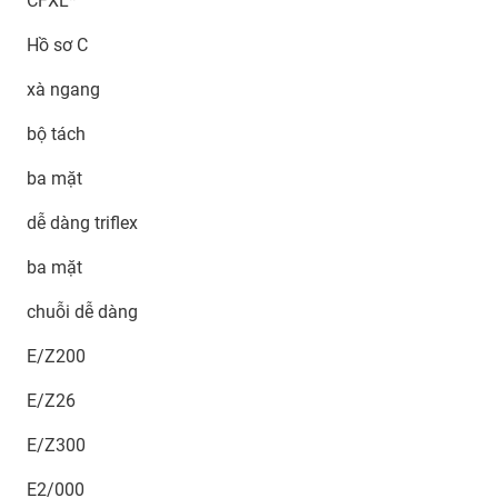
CFXL*
Hồ sơ C
xà ngang
bộ tách
ba mặt
dễ dàng triflex
ba mặt
chuỗi dễ dàng
E/Z200
E/Z26
E/Z300
E2/000