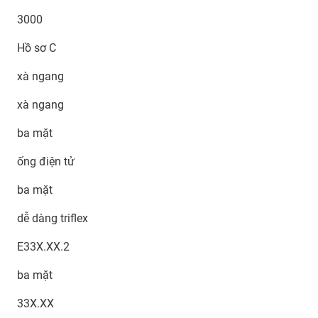
3000
Hồ sơ C
xà ngang
xà ngang
ba mặt
ống điện tử
ba mặt
dễ dàng triflex
E33X.XX.2
ba mặt
33X.XX