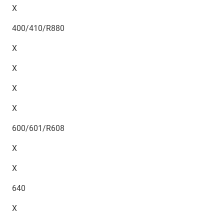
X
400/410/R880
X
X
X
X
600/601/R608
X
X
640
X