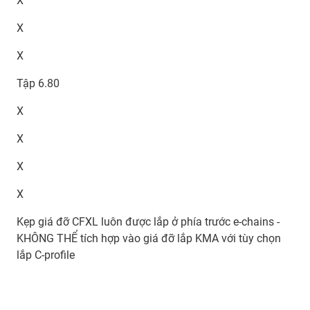
X
X
X
Tập 6.80
X
X
X
X
Kẹp giá đỡ CFXL luôn được lắp ở phía trước e-chains -
KHÔNG THỂ tích hợp vào giá đỡ lắp KMA với tùy chọn
lắp C-profile