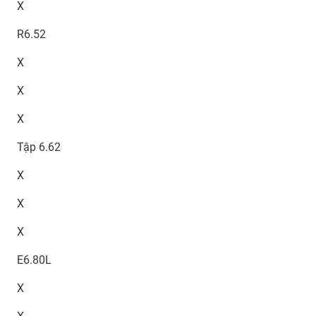
X
R6.52
X
X
X
Tập 6.62
X
X
X
E6.80L
X