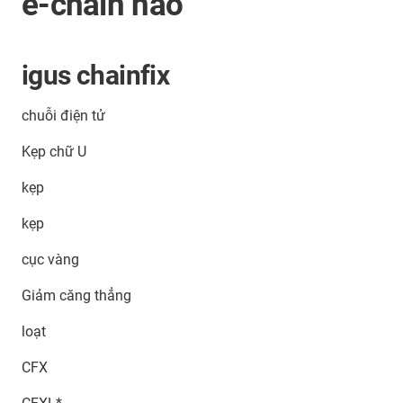
e-chain nào
igus chainfix
chuỗi điện tử
Kẹp chữ U
kẹp
kẹp
cục vàng
Giảm căng thẳng
loạt
CFX