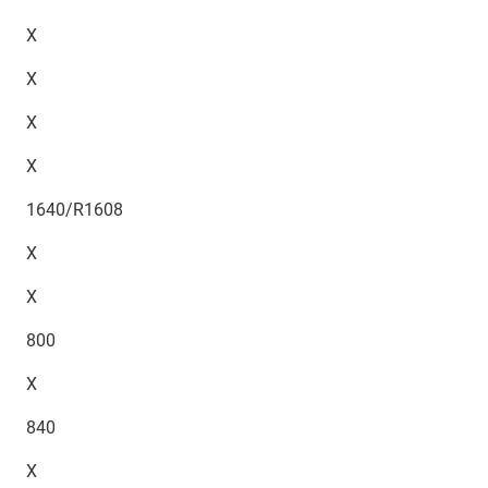
X
X
X
X
1640/R1608
X
X
800
X
840
X