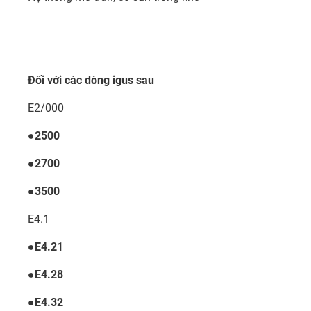
Đối với các dòng igus sau
E2/000
●2500
●2700
●3500
E4.1
●E4.21
●E4.28
●E4.32