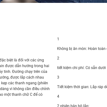
1
Không bị ăn mòn: Hoàn toàn
2
ặc biệt là đối với các ứng
ain được dẫn hướng trong hai
tiết kiệm chi phí: Có sẵn dướ
y tinh. Đường chạy trên của
ướng, được lắp cách nhau
3
h kẹp các thanh ngang (phiên
Tiết kiệm thời gian: Lắp ráp
ễ dàng vì không cần điều chỉnh
vào một thanh chữ C để có
4
2 phiên bản bộ lắp: