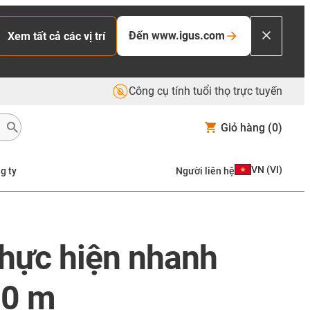
Đến www.igus.com
Xem tất cả các vị trí
Công cụ tính tuổi thọ trực tuyến
Giỏ hàng
(0)
VN
(
VI
)
g ty
Người liên hệ
 thực hiện nhanh
50 m