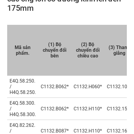
175mm
(1) Bộ
(2) Bộ
Mã sản
(3) Thanh
chuyển đổi
chuyển đổi
phẩm.
giằng
bên
chiều cao
E4Q.58.250.
/
C1132.B062*
C1132.H060*
C1132.100*
H4Q.58.250.
E4Q.58.300.
/
C1132.B062*
C1132.H110*
C1132.150*
H4Q.58.300.
E4Q.82.262.
/
C1132.B087*
C1132.H110*
C1132.162*