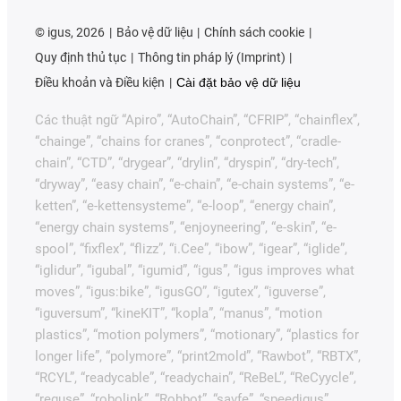
©
igus, 2026
Bảo vệ dữ liệu
Chính sách cookie
Quy định thủ tục
Thông tin pháp lý (Imprint)
Điều khoản và Điều kiện
Cài đặt bảo vệ dữ liệu
Các thuật ngữ “Apiro”, “AutoChain”, “CFRIP”, “chainflex”,
“chainge”, “chains for cranes”, “conprotect”, “cradle-
chain”, “CTD”, “drygear”, “drylin”, “dryspin”, “dry-tech”,
“dryway”, “easy chain”, “e-chain”, “e-chain systems”, “e-
ketten”, “e-kettensysteme”, “e-loop”, “energy chain”,
“energy chain systems”, “enjoyneering”, “e-skin”, “e-
spool”, “fixflex”, “flizz”, “i.Cee”, “ibow”, “igear”, “iglide”,
“iglidur”, “igubal”, “igumid”, “igus”, “igus improves what
moves”, “igus:bike”, “igusGO”, “igutex”, “iguverse”,
“iguversum”, “kineKIT”, “kopla”, “manus”, “motion
plastics”, “motion polymers”, “motionary”, “plastics for
longer life”, “polymore”, “print2mold”, “Rawbot”, “RBTX”,
“RCYL”, “readycable”, “readychain”, “ReBeL”, “ReCyycle”,
“reguse”, “robolink”, “Rohbot”, “savfe”, “speedigus”,