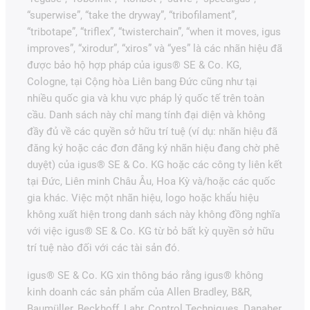
“superwise”, “take the dryway”, “tribofilament”,
“tribotape”, “triflex”, “twisterchain”, “when it moves, igus
improves”, “xirodur”, “xiros” và “yes” là các nhãn hiệu đã
được bảo hộ hợp pháp của igus® SE & Co. KG,
Cologne, tại Cộng hòa Liên bang Đức cũng như tại
nhiều quốc gia và khu vực pháp lý quốc tế trên toàn
cầu. Danh sách này chỉ mang tính đại diện và không
đầy đủ về các quyền sở hữu trí tuệ (ví dụ: nhãn hiệu đã
đăng ký hoặc các đơn đăng ký nhãn hiệu đang chờ phê
duyệt) của igus® SE & Co. KG hoặc các công ty liên kết
tại Đức, Liên minh Châu Âu, Hoa Kỳ và/hoặc các quốc
gia khác. Việc một nhãn hiệu, logo hoặc khẩu hiệu
không xuất hiện trong danh sách này không đồng nghĩa
với việc igus® SE & Co. KG từ bỏ bất kỳ quyền sở hữu
trí tuệ nào đối với các tài sản đó.
igus® SE & Co. KG xin thông báo rằng igus® không
kinh doanh các sản phẩm của Allen Bradley, B&R,
Baumüller, Beckhoff, Lahr, Control Techniques, Danaher