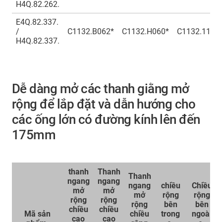
H4Q.82.262.
E4Q.82.337.
/
C1132.B062*
C1132.H060*
C1132.112*
H4Q.82.337.
Dễ dàng mở các thanh giằng mở
rộng để lắp đặt và dẫn hướng cho
các ống lớn có đường kính lên đến
175mm
thanh
Thanh
Thanh
ngang
ngang
ngang
chiều
Chiều
mở
mở
mở
rộng
rộng
rộng
rộng
rộng
bên
bên
chiều
chiều
Mã sản
chiều
trong
ngoài
cao
cao