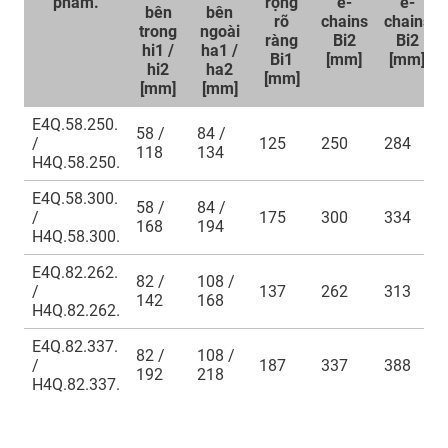
phẩm.
rộng
e-
e-
bên
bên
rõ
chains
chains
trong
ngoài
ràng
Bi2
Bi2
hi1 /
ha1 /
Bi1
[mm]
[mm]
hi2
ha2
[mm]
[mm]
[mm]
E4Q.58.250.
58 /
84 /
/
125
250
284
118
134
H4Q.58.250.
E4Q.58.300.
58 /
84 /
/
175
300
334
168
194
H4Q.58.300.
E4Q.82.262.
82 /
108 /
/
137
262
313
142
168
H4Q.82.262.
E4Q.82.337.
82 /
108 /
/
187
337
388
192
218
H4Q.82.337.