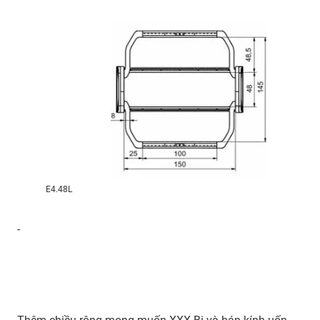
E4.48L
-