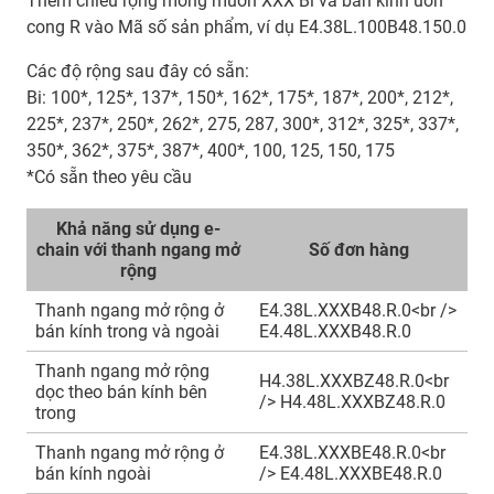
Thêm chiều rộng mong muốn XXX Bi và bán kính uốn
cong R vào Mã số sản phẩm, ví dụ E4.38L.100B48.150.0
Các độ rộng sau đây có sẵn:
Bi: 100*, 125*, 137*, 150*, 162*, 175*, 187*, 200*, 212*,
225*, 237*, 250*, 262*, 275, 287, 300*, 312*, 325*, 337*,
350*, 362*, 375*, 387*, 400*, 100, 125, 150, 175
*Có sẵn theo yêu cầu
Khả năng sử dụng e-
chain với thanh ngang mở
Số đơn hàng
rộng
Thanh ngang mở rộng ở
E4.38L.XXXB48.R.0<br />
bán kính trong và ngoài
E4.48L.XXXB48.R.0
Thanh ngang mở rộng
H4.38L.XXXBZ48.R.0<br
dọc theo bán kính bên
/> H4.48L.XXXBZ48.R.0
trong
Thanh ngang mở rộng ở
E4.38L.XXXBE48.R.0<br
bán kính ngoài
/> E4.48L.XXXBE48.R.0