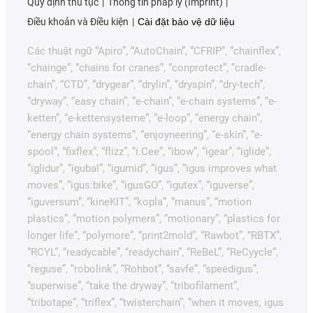
Quy định thủ tục
Thông tin pháp lý (Imprint)
Điều khoản và Điều kiện
Cài đặt bảo vệ dữ liệu
Các thuật ngữ “Apiro”, “AutoChain”, “CFRIP”, “chainflex”,
“chainge”, “chains for cranes”, “conprotect”, “cradle-
chain”, “CTD”, “drygear”, “drylin”, “dryspin”, “dry-tech”,
“dryway”, “easy chain”, “e-chain”, “e-chain systems”, “e-
ketten”, “e-kettensysteme”, “e-loop”, “energy chain”,
“energy chain systems”, “enjoyneering”, “e-skin”, “e-
spool”, “fixflex”, “flizz”, “i.Cee”, “ibow”, “igear”, “iglide”,
“iglidur”, “igubal”, “igumid”, “igus”, “igus improves what
moves”, “igus:bike”, “igusGO”, “igutex”, “iguverse”,
“iguversum”, “kineKIT”, “kopla”, “manus”, “motion
plastics”, “motion polymers”, “motionary”, “plastics for
longer life”, “polymore”, “print2mold”, “Rawbot”, “RBTX”,
“RCYL”, “readycable”, “readychain”, “ReBeL”, “ReCyycle”,
“reguse”, “robolink”, “Rohbot”, “savfe”, “speedigus”,
“superwise”, “take the dryway”, “tribofilament”,
“tribotape”, “triflex”, “twisterchain”, “when it moves, igus