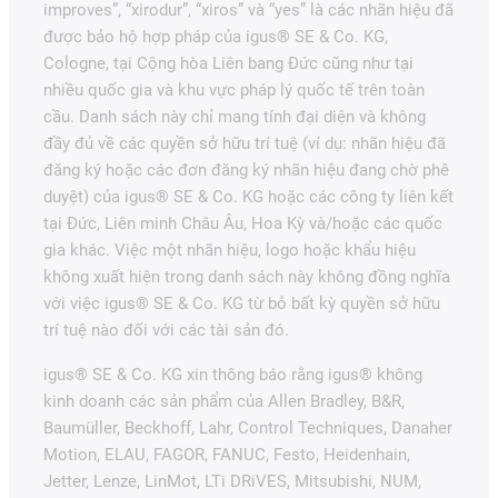
improves”, “xirodur”, “xiros” và “yes” là các nhãn hiệu đã
được bảo hộ hợp pháp của igus® SE & Co. KG,
Cologne, tại Cộng hòa Liên bang Đức cũng như tại
nhiều quốc gia và khu vực pháp lý quốc tế trên toàn
cầu. Danh sách này chỉ mang tính đại diện và không
đầy đủ về các quyền sở hữu trí tuệ (ví dụ: nhãn hiệu đã
đăng ký hoặc các đơn đăng ký nhãn hiệu đang chờ phê
duyệt) của igus® SE & Co. KG hoặc các công ty liên kết
tại Đức, Liên minh Châu Âu, Hoa Kỳ và/hoặc các quốc
gia khác. Việc một nhãn hiệu, logo hoặc khẩu hiệu
không xuất hiện trong danh sách này không đồng nghĩa
với việc igus® SE & Co. KG từ bỏ bất kỳ quyền sở hữu
trí tuệ nào đối với các tài sản đó.
igus® SE & Co. KG xin thông báo rằng igus® không
kinh doanh các sản phẩm của Allen Bradley, B&R,
Baumüller, Beckhoff, Lahr, Control Techniques, Danaher
Motion, ELAU, FAGOR, FANUC, Festo, Heidenhain,
Jetter, Lenze, LinMot, LTi DRiVES, Mitsubishi, NUM,