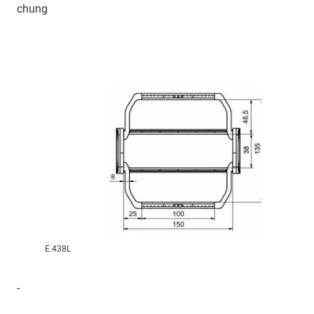
chung
E.438L
-