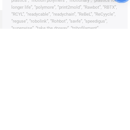
plastics”, “motion polymers”, “motionary”, “plastics for
longer life”, “polymore”, “print2mold”, “Rawbot”, “RBTX”,
“RCYL”, “readycable”, “readychain”, “ReBeL”, “ReCyycle”,
“reguse”, “robolink”, “Rohbot”, “savfe”, “speedigus”,
“superwise”, “take the dryway”, “tribofilament”,
“tribotape”, “triflex”, “twisterchain”, “when it moves, igus
improves”, “xirodur”, “xiros” và “yes” là các nhãn hiệu đã
được bảo hộ hợp pháp của igus® SE & Co. KG,
Cologne, tại Cộng hòa Liên bang Đức cũng như tại
nhiều quốc gia và khu vực pháp lý quốc tế trên toàn
cầu. Danh sách này chỉ mang tính đại diện và không
đầy đủ về các quyền sở hữu trí tuệ (ví dụ: nhãn hiệu đã
đăng ký hoặc các đơn đăng ký nhãn hiệu đang chờ phê
duyệt) của igus® SE & Co. KG hoặc các công ty liên kết
tại Đức, Liên minh Châu Âu, Hoa Kỳ và/hoặc các quốc
gia khác. Việc một nhãn hiệu, logo hoặc khẩu hiệu
không xuất hiện trong danh sách này không đồng nghĩa
với việc igus® SE & Co. KG từ bỏ bất kỳ quyền sở hữu
trí tuệ nào đối với các tài sản đó.