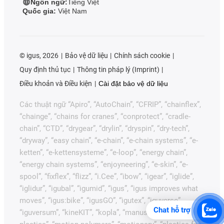
Ngôn ngữ:
Tiếng Việt
Quốc gia:
Việt Nam
©
igus, 2026
Bảo vệ dữ liệu
Chính sách cookie
Quy định thủ tục
Thông tin pháp lý (Imprint)
Điều khoản và Điều kiện
Cài đặt bảo vệ dữ liệu
Các thuật ngữ “Apiro”, “AutoChain”, “CFRIP”, “chainflex”,
“chainge”, “chains for cranes”, “conprotect”, “cradle-
chain”, “CTD”, “drygear”, “drylin”, “dryspin”, “dry-tech”,
“dryway”, “easy chain”, “e-chain”, “e-chain systems”, “e-
ketten”, “e-kettensysteme”, “e-loop”, “energy chain”,
“energy chain systems”, “enjoyneering”, “e-skin”, “e-
spool”, “fixflex”, “flizz”, “i.Cee”, “ibow”, “igear”, “iglide”,
“iglidur”, “igubal”, “igumid”, “igus”, “igus improves what
moves”, “igus:bike”, “igusGO”, “igutex”, “iguverse”,
Chat hỗ trợ
“iguversum”, “kineKIT”, “kopla”, “manus”, “motion