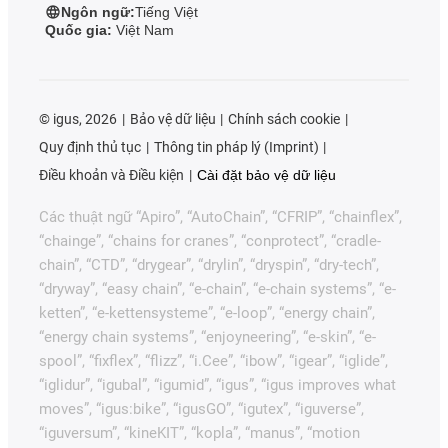
Ngôn ngữ:
Tiếng Việt
Quốc gia:
Việt Nam
©
igus, 2026
Bảo vệ dữ liệu
Chính sách cookie
Quy định thủ tục
Thông tin pháp lý (Imprint)
Điều khoản và Điều kiện
Cài đặt bảo vệ dữ liệu
Các thuật ngữ “Apiro”, “AutoChain”, “CFRIP”, “chainflex”,
“chainge”, “chains for cranes”, “conprotect”, “cradle-
chain”, “CTD”, “drygear”, “drylin”, “dryspin”, “dry-tech”,
“dryway”, “easy chain”, “e-chain”, “e-chain systems”, “e-
ketten”, “e-kettensysteme”, “e-loop”, “energy chain”,
“energy chain systems”, “enjoyneering”, “e-skin”, “e-
spool”, “fixflex”, “flizz”, “i.Cee”, “ibow”, “igear”, “iglide”,
“iglidur”, “igubal”, “igumid”, “igus”, “igus improves what
moves”, “igus:bike”, “igusGO”, “igutex”, “iguverse”,
“iguversum”, “kineKIT”, “kopla”, “manus”, “motion