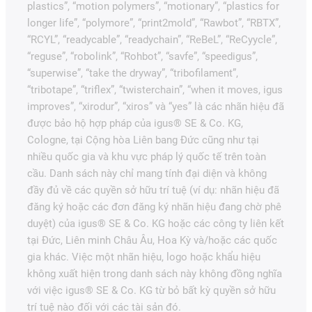
plastics”, “motion polymers”, “motionary”, “plastics for
longer life”, “polymore”, “print2mold”, “Rawbot”, “RBTX”,
“RCYL”, “readycable”, “readychain”, “ReBeL”, “ReCyycle”,
“reguse”, “robolink”, “Rohbot”, “savfe”, “speedigus”,
“superwise”, “take the dryway”, “tribofilament”,
“tribotape”, “triflex”, “twisterchain”, “when it moves, igus
improves”, “xirodur”, “xiros” và “yes” là các nhãn hiệu đã
được bảo hộ hợp pháp của igus® SE & Co. KG,
Cologne, tại Cộng hòa Liên bang Đức cũng như tại
nhiều quốc gia và khu vực pháp lý quốc tế trên toàn
cầu. Danh sách này chỉ mang tính đại diện và không
đầy đủ về các quyền sở hữu trí tuệ (ví dụ: nhãn hiệu đã
đăng ký hoặc các đơn đăng ký nhãn hiệu đang chờ phê
duyệt) của igus® SE & Co. KG hoặc các công ty liên kết
tại Đức, Liên minh Châu Âu, Hoa Kỳ và/hoặc các quốc
gia khác. Việc một nhãn hiệu, logo hoặc khẩu hiệu
không xuất hiện trong danh sách này không đồng nghĩa
với việc igus® SE & Co. KG từ bỏ bất kỳ quyền sở hữu
trí tuệ nào đối với các tài sản đó.