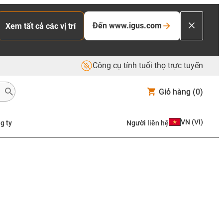
Đến www.igus.com
Xem tất cả các vị trí
Công cụ tính tuổi thọ trực tuyến
Giỏ hàng
(0)
VN
(
VI
)
g ty
Người liên hệ