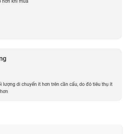
p hơn khi mua
ng
ối lượng di chuyển ít hơn trên cần cẩu, do đó tiêu thụ ít
 hơn