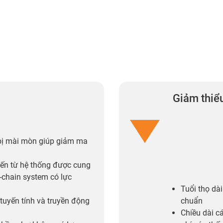
Giảm thiểu
bị mài mòn giúp giảm ma
đến từ hệ thống được cung
e-chain system có lực
Tuổi thọ dà
tuyến tính và truyền động
chuẩn
Chiều dài c