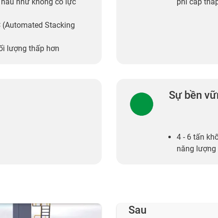
 hầu như không có lực
phí cáp thấ
SC (Automated Stacking
ối lượng thấp hơn
Sự bền vữ
4 - 6 tấn kh
năng lượng
Sau