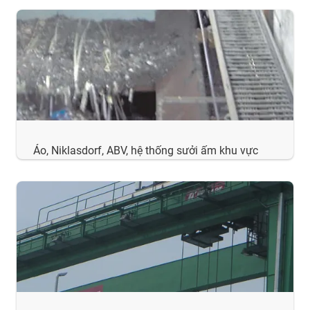
Áo, Niklasdorf, ABV, hệ thống sưởi ấm khu vực