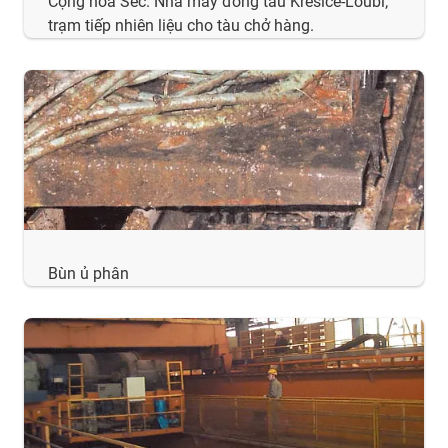
Cộng hòa Séc. Nhà máy đóng tàu Kresice-Loubi;
trạm tiếp nhiên liệu cho tàu chở hàng.
Bùn ủ phân