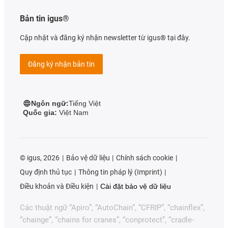
Bản tin igus®
Cập nhật và đăng ký nhận newsletter từ igus® tại đây.
Đăng ký nhận bản tin
Ngôn ngữ:
Tiếng Việt
Quốc gia:
Việt Nam
©
igus, 2026
Bảo vệ dữ liệu
Chính sách cookie
Quy định thủ tục
Thông tin pháp lý (Imprint)
Điều khoản và Điều kiện
Cài đặt bảo vệ dữ liệu
Các thuật ngữ “Apiro”, “AutoChain”, “CFRIP”, “chainflex”,
“chainge”, “chains for cranes”, “conprotect”, “cradle-