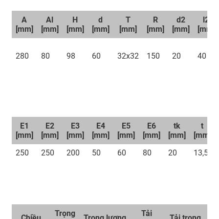
A
Al
H
d
T
R
d2
l2
[mm]
[mm]
[mm]
[mm]
[mm]
[mm]
[mm]
[mm]
280
80
98
60
32x32
150
20
40
E1
E2
E3
E4
E5
E6
tk
t
[mm]
[mm]
[mm]
[mm]
[mm]
[mm]
[mm]
[mm]
250
250
200
50
60
80
20
13,5
Trọng
Tải
Chiều
Trọng lượng
Tải trọng