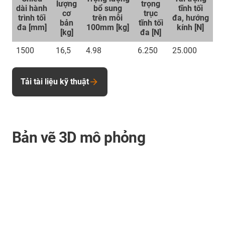
lượng
trọng
dài hành
bổ sung
tĩnh tối
cơ
trục
trình tối
trên mỗi
đa, hướng
bản
tĩnh tối
đa [mm]
100mm [kg]
kính [N]
[kg]
đa [N]
1500
16,5
4.98
6.250
25.000
Tải tài liệu kỹ thuật
Bản vẽ 3D mô phỏng