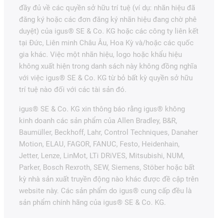
đầy đủ về các quyền sở hữu trí tuệ (ví dụ: nhãn hiệu đã
đăng ký hoặc các đơn đăng ký nhãn hiệu đang chờ phê
duyệt) của igus® SE & Co. KG hoặc các công ty liên kết
tại Đức, Liên minh Châu Âu, Hoa Kỳ và/hoặc các quốc
gia khác. Việc một nhãn hiệu, logo hoặc khẩu hiệu
không xuất hiện trong danh sách này không đồng nghĩa
với việc igus® SE & Co. KG từ bỏ bất kỳ quyền sở hữu
trí tuệ nào đối với các tài sản đó.
igus® SE & Co. KG xin thông báo rằng igus® không
kinh doanh các sản phẩm của Allen Bradley, B&R,
Baumüller, Beckhoff, Lahr, Control Techniques, Danaher
Motion, ELAU, FAGOR, FANUC, Festo, Heidenhain,
Jetter, Lenze, LinMot, LTi DRiVES, Mitsubishi, NUM,
Parker, Bosch Rexroth, SEW, Siemens, Stöber hoặc bất
kỳ nhà sản xuất truyền động nào khác được đề cập trên
website này. Các sản phẩm do igus® cung cấp đều là
sản phẩm chính hãng của igus® SE & Co. KG.