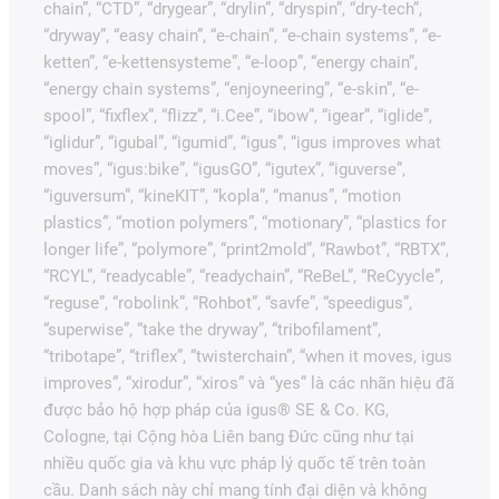
chain”, “CTD”, “drygear”, “drylin”, “dryspin”, “dry-tech”,
“dryway”, “easy chain”, “e-chain”, “e-chain systems”, “e-
ketten”, “e-kettensysteme”, “e-loop”, “energy chain”,
“energy chain systems”, “enjoyneering”, “e-skin”, “e-
spool”, “fixflex”, “flizz”, “i.Cee”, “ibow”, “igear”, “iglide”,
“iglidur”, “igubal”, “igumid”, “igus”, “igus improves what
moves”, “igus:bike”, “igusGO”, “igutex”, “iguverse”,
“iguversum”, “kineKIT”, “kopla”, “manus”, “motion
plastics”, “motion polymers”, “motionary”, “plastics for
longer life”, “polymore”, “print2mold”, “Rawbot”, “RBTX”,
“RCYL”, “readycable”, “readychain”, “ReBeL”, “ReCyycle”,
“reguse”, “robolink”, “Rohbot”, “savfe”, “speedigus”,
“superwise”, “take the dryway”, “tribofilament”,
“tribotape”, “triflex”, “twisterchain”, “when it moves, igus
improves”, “xirodur”, “xiros” và “yes” là các nhãn hiệu đã
được bảo hộ hợp pháp của igus® SE & Co. KG,
Cologne, tại Cộng hòa Liên bang Đức cũng như tại
nhiều quốc gia và khu vực pháp lý quốc tế trên toàn
cầu. Danh sách này chỉ mang tính đại diện và không