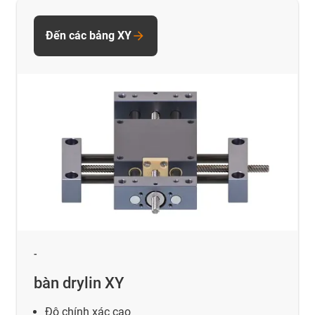
Đến các bảng XY
-
bàn drylin XY
Độ chính xác cao