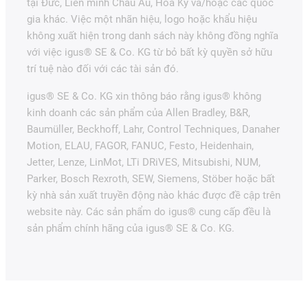
tại Đức, Liên minh Châu Âu, Hoa Kỳ và/hoặc các quốc
gia khác. Việc một nhãn hiệu, logo hoặc khẩu hiệu
không xuất hiện trong danh sách này không đồng nghĩa
với việc igus® SE & Co. KG từ bỏ bất kỳ quyền sở hữu
trí tuệ nào đối với các tài sản đó.
igus® SE & Co. KG xin thông báo rằng igus® không
kinh doanh các sản phẩm của Allen Bradley, B&R,
Baumüller, Beckhoff, Lahr, Control Techniques, Danaher
Motion, ELAU, FAGOR, FANUC, Festo, Heidenhain,
Jetter, Lenze, LinMot, LTi DRiVES, Mitsubishi, NUM,
Parker, Bosch Rexroth, SEW, Siemens, Stöber hoặc bất
kỳ nhà sản xuất truyền động nào khác được đề cập trên
website này. Các sản phẩm do igus® cung cấp đều là
sản phẩm chính hãng của igus® SE & Co. KG.