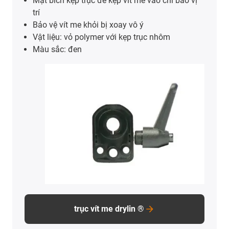
Mặt bích kẹp trục để kẹp vít me vào chỉ báo vị
trí
Bảo vệ vít me khỏi bị xoay vô ý
Vật liệu: vỏ polymer với kẹp trục nhôm
Màu sắc: đen
trục vít me drylin ®