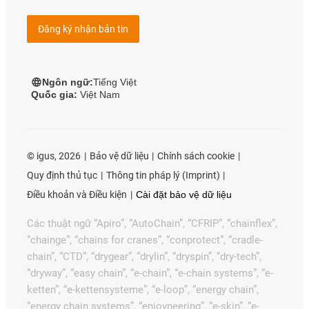
Đăng ký nhận bản tin
Ngôn ngữ:
Tiếng Việt
Quốc gia:
Việt Nam
©
igus, 2026
Bảo vệ dữ liệu
Chính sách cookie
Quy định thủ tục
Thông tin pháp lý (Imprint)
Điều khoản và Điều kiện
Cài đặt bảo vệ dữ liệu
Các thuật ngữ “Apiro”, “AutoChain”, “CFRIP”, “chainflex”,
“chainge”, “chains for cranes”, “conprotect”, “cradle-
chain”, “CTD”, “drygear”, “drylin”, “dryspin”, “dry-tech”,
“dryway”, “easy chain”, “e-chain”, “e-chain systems”, “e-
ketten”, “e-kettensysteme”, “e-loop”, “energy chain”,
“energy chain systems”, “enjoyneering”, “e-skin”, “e-