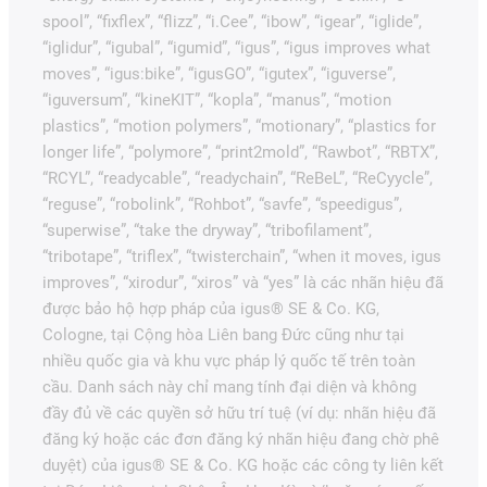
spool”, “fixflex”, “flizz”, “i.Cee”, “ibow”, “igear”, “iglide”,
“iglidur”, “igubal”, “igumid”, “igus”, “igus improves what
moves”, “igus:bike”, “igusGO”, “igutex”, “iguverse”,
“iguversum”, “kineKIT”, “kopla”, “manus”, “motion
plastics”, “motion polymers”, “motionary”, “plastics for
longer life”, “polymore”, “print2mold”, “Rawbot”, “RBTX”,
“RCYL”, “readycable”, “readychain”, “ReBeL”, “ReCyycle”,
“reguse”, “robolink”, “Rohbot”, “savfe”, “speedigus”,
“superwise”, “take the dryway”, “tribofilament”,
“tribotape”, “triflex”, “twisterchain”, “when it moves, igus
improves”, “xirodur”, “xiros” và “yes” là các nhãn hiệu đã
được bảo hộ hợp pháp của igus® SE & Co. KG,
Cologne, tại Cộng hòa Liên bang Đức cũng như tại
nhiều quốc gia và khu vực pháp lý quốc tế trên toàn
cầu. Danh sách này chỉ mang tính đại diện và không
đầy đủ về các quyền sở hữu trí tuệ (ví dụ: nhãn hiệu đã
đăng ký hoặc các đơn đăng ký nhãn hiệu đang chờ phê
duyệt) của igus® SE & Co. KG hoặc các công ty liên kết