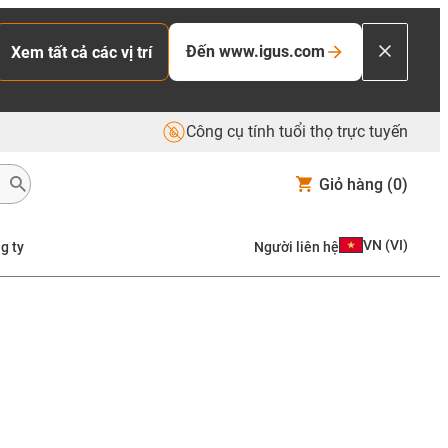
Đến www.igus.com
Xem tất cả các vị trí
Công cụ tính tuổi thọ trực tuyến
Giỏ hàng
(0)
VN
(
VI
)
g ty
Người liên hệ