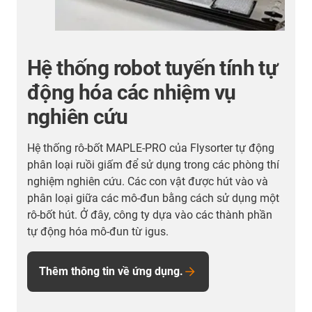
Hệ thống robot tuyến tính tự
động hóa các nhiệm vụ
nghiên cứu
Hệ thống rô-bốt MAPLE-PRO của Flysorter tự động
C
phân loại ruồi giấm để sử dụng trong các phòng thí
s
nghiệm nghiên cứu. Các con vật được hút vào và
đ
phân loại giữa các mô-đun bằng cách sử dụng một
B
rô-bốt hút. Ở đây, công ty dựa vào các thành phần
p
tự động hóa mô-đun từ igus.
đ
i
d
Thêm thông tin về ứng dụng.