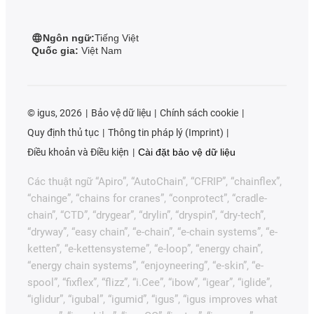
Ngôn ngữ:
Tiếng Việt
Quốc gia:
Việt Nam
©
igus, 2026
Bảo vệ dữ liệu
Chính sách cookie
Quy định thủ tục
Thông tin pháp lý (Imprint)
Điều khoản và Điều kiện
Cài đặt bảo vệ dữ liệu
Các thuật ngữ “Apiro”, “AutoChain”, “CFRIP”, “chainflex”,
“chainge”, “chains for cranes”, “conprotect”, “cradle-
chain”, “CTD”, “drygear”, “drylin”, “dryspin”, “dry-tech”,
“dryway”, “easy chain”, “e-chain”, “e-chain systems”, “e-
ketten”, “e-kettensysteme”, “e-loop”, “energy chain”,
“energy chain systems”, “enjoyneering”, “e-skin”, “e-
spool”, “fixflex”, “flizz”, “i.Cee”, “ibow”, “igear”, “iglide”,
“iglidur”, “igubal”, “igumid”, “igus”, “igus improves what