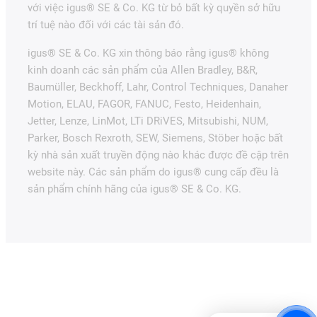
với việc igus® SE & Co. KG từ bỏ bất kỳ quyền sở hữu
trí tuệ nào đối với các tài sản đó.
igus® SE & Co. KG xin thông báo rằng igus® không
kinh doanh các sản phẩm của Allen Bradley, B&R,
Baumüller, Beckhoff, Lahr, Control Techniques, Danaher
Motion, ELAU, FAGOR, FANUC, Festo, Heidenhain,
Jetter, Lenze, LinMot, LTi DRiVES, Mitsubishi, NUM,
Parker, Bosch Rexroth, SEW, Siemens, Stöber hoặc bất
kỳ nhà sản xuất truyền động nào khác được đề cập trên
website này. Các sản phẩm do igus® cung cấp đều là
sản phẩm chính hãng của igus® SE & Co. KG.