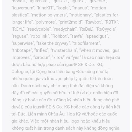
moves”, “igus:bike”, “igusGO”, “igutex”, “iguverse”,
“iguversum”, “kineKIT”, “kopla”, “manus”, “motion
plastics”, “motion polymers”, “motionary”, “plastics for
longer life”, “polymore”, “print2mold”, “Rawbot”, “RBTX”,
“RCYL”, “readycable”, “readychain”, “ReBeL”, “ReCyycle”,
“reguse”, “robolink”, “Rohbot”, “savfe”, “speedigus”,
“superwise”, “take the dryway”, “tribofilament”,
“tribotape”, “triflex”, “twisterchain”, “when it moves, igus
improves”, “xirodur”, “xiros” và “yes” là các nhãn hiệu đã
được bảo hộ hợp pháp của igus® SE & Co. KG,
Cologne, tại Cộng hòa Liên bang Đức cũng như tại
nhiều quốc gia và khu vực pháp lý quốc tế trên toàn
cầu. Danh sách này chỉ mang tính đại diện và không
đầy đủ về các quyền sở hữu trí tuệ (ví dụ: nhãn hiệu đã
đăng ký hoặc các đơn đăng ký nhãn hiệu đang chờ phê
duyệt) của igus® SE & Co. KG hoặc các công ty liên kết
tại Đức, Liên minh Châu Âu, Hoa Kỳ và/hoặc các quốc
gia khác. Việc một nhãn hiệu, logo hoặc khẩu hiệu
không xuất hiện trong danh sách này không đồng nghĩa