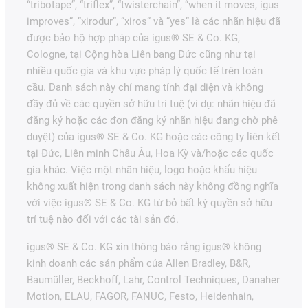
“tribotape”, “triflex”, “twisterchain”, “when it moves, igus
improves”, “xirodur”, “xiros” và “yes” là các nhãn hiệu đã
được bảo hộ hợp pháp của igus® SE & Co. KG,
Cologne, tại Cộng hòa Liên bang Đức cũng như tại
nhiều quốc gia và khu vực pháp lý quốc tế trên toàn
cầu. Danh sách này chỉ mang tính đại diện và không
đầy đủ về các quyền sở hữu trí tuệ (ví dụ: nhãn hiệu đã
đăng ký hoặc các đơn đăng ký nhãn hiệu đang chờ phê
duyệt) của igus® SE & Co. KG hoặc các công ty liên kết
tại Đức, Liên minh Châu Âu, Hoa Kỳ và/hoặc các quốc
gia khác. Việc một nhãn hiệu, logo hoặc khẩu hiệu
không xuất hiện trong danh sách này không đồng nghĩa
với việc igus® SE & Co. KG từ bỏ bất kỳ quyền sở hữu
trí tuệ nào đối với các tài sản đó.
igus® SE & Co. KG xin thông báo rằng igus® không
kinh doanh các sản phẩm của Allen Bradley, B&R,
Baumüller, Beckhoff, Lahr, Control Techniques, Danaher
Motion, ELAU, FAGOR, FANUC, Festo, Heidenhain,