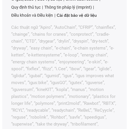
Quy định thủ tục
Thông tin pháp lý (Imprint)
Điều khoản và Điều kiện
Cài đặt bảo vệ dữ liệu
Các thuật ngữ “Apiro”, “AutoChain”, “CFRIP”, “chainflex”,
“chainge”, “chains for cranes”, “conprotect”, “cradle-
chain”, “CTD”, “drygear”, “drylin”, “dryspin”, “dry-tech”,
“dryway”, “easy chain”, “e-chain”, “e-chain systems”, “e-
ketten”, “e-kettensysteme”, “e-loop”, “energy chain”,
“energy chain systems”, “enjoyneering”, “e-skin”, “e-
spool”, “fixflex”, “flizz”, “i.Cee”, “ibow”, “igear”, “iglide”,
“iglidur”, “igubal”, “igumid”, “igus”, “igus improves what
moves”, “igus:bike”, “igusGO”, “igutex”, “iguverse”,
“iguversum”, “kineKIT”, “kopla”, “manus”, “motion
plastics”, “motion polymers”, “motionary”, “plastics for
longer life”, “polymore”, “print2mold”, “Rawbot”, “RBTX”,
“RCYL”, “readycable”, “readychain”, “ReBeL”, “ReCyycle”,
“reguse”, “robolink”, “Rohbot”, “savfe”, “speedigus”,
“superwise”, “take the dryway”, “tribofilament”,