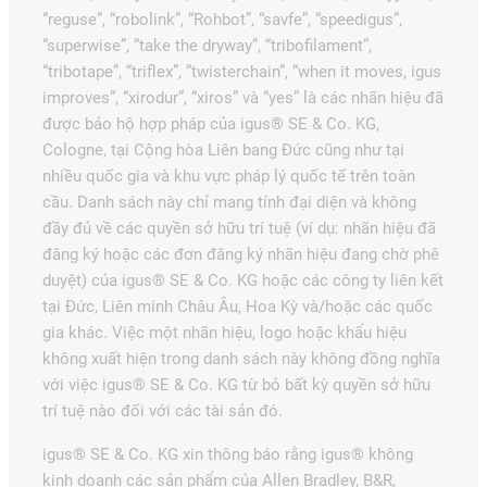
“reguse”, “robolink”, “Rohbot”, “savfe”, “speedigus”,
“superwise”, “take the dryway”, “tribofilament”,
“tribotape”, “triflex”, “twisterchain”, “when it moves, igus
improves”, “xirodur”, “xiros” và “yes” là các nhãn hiệu đã
được bảo hộ hợp pháp của igus® SE & Co. KG,
Cologne, tại Cộng hòa Liên bang Đức cũng như tại
nhiều quốc gia và khu vực pháp lý quốc tế trên toàn
cầu. Danh sách này chỉ mang tính đại diện và không
đầy đủ về các quyền sở hữu trí tuệ (ví dụ: nhãn hiệu đã
đăng ký hoặc các đơn đăng ký nhãn hiệu đang chờ phê
duyệt) của igus® SE & Co. KG hoặc các công ty liên kết
tại Đức, Liên minh Châu Âu, Hoa Kỳ và/hoặc các quốc
gia khác. Việc một nhãn hiệu, logo hoặc khẩu hiệu
không xuất hiện trong danh sách này không đồng nghĩa
với việc igus® SE & Co. KG từ bỏ bất kỳ quyền sở hữu
trí tuệ nào đối với các tài sản đó.
igus® SE & Co. KG xin thông báo rằng igus® không
kinh doanh các sản phẩm của Allen Bradley, B&R,