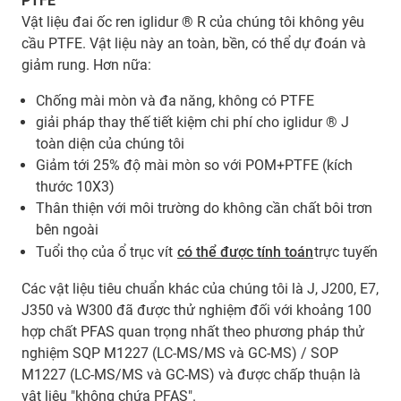
PTFE
Vật liệu đai ốc ren iglidur ® R của chúng tôi không yêu
cầu PTFE. Vật liệu này an toàn, bền, có thể dự đoán và
giảm rung. Hơn nữa:
Chống mài mòn và đa năng, không có PTFE
giải pháp thay thế tiết kiệm chi phí cho iglidur ® J
toàn diện của chúng tôi
Giảm tới 25% độ mài mòn so với POM+PTFE (kích
thước 10X3)
Thân thiện với môi trường do không cần chất bôi trơn
bên ngoài
Tuổi thọ của ổ trục vít
có thể được tính toán
trực tuyến
Các vật liệu tiêu chuẩn khác của chúng tôi là J, J200, E7,
J350 và W300 đã được thử nghiệm đối với khoảng 100
hợp chất PFAS quan trọng nhất theo phương pháp thử
nghiệm SQP M1227 (LC-MS/MS và GC-MS) / SOP
M1227 (LC-MS/MS và GC-MS) và được chấp thuận là
vật liệu "không chứa PFAS".