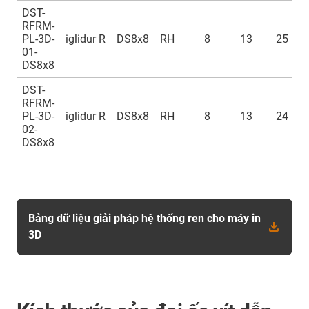
DST-
RFRM-
PL-3D-
iglidur R
DS8x8
RH
8
13
25
01-
DS8x8
DST-
RFRM-
PL-3D-
iglidur R
DS8x8
RH
8
13
24
02-
DS8x8
Bảng dữ liệu giải pháp hệ thống ren cho máy in
3D