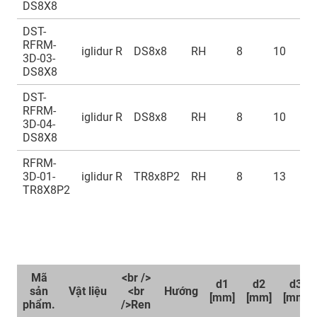
DS8X8
DST-
RFRM-
iglidur R
DS8x8
RH
8
10
2
3D-03-
DS8X8
DST-
RFRM-
iglidur R
DS8x8
RH
8
10
2
3D-04-
DS8X8
RFRM-
3D-01-
iglidur R
TR8x8P2
RH
8
13
2
TR8X8P2
Mã
<br />
d1
d2
d3
sản
Vật liệu
<br
Hướng
[mm]
[mm]
[mm]
phẩm.
/>Ren