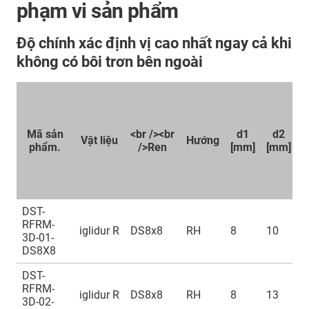
phạm vi sản phẩm
Độ chính xác định vị cao nhất ngay cả khi
không có bôi trơn bên ngoài
Mã sản
<br /><br
d1
d2
Vật liệu
Hướng
phẩm.
/>Ren
[mm]
[mm]
[
DST-
RFRM-
iglidur R
DS8x8
RH
8
10
2
3D-01-
DS8X8
DST-
RFRM-
iglidur R
DS8x8
RH
8
13
2
3D-02-