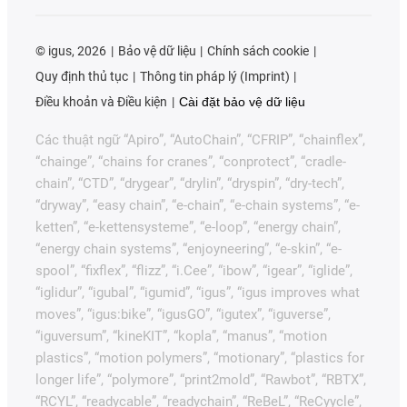
©
igus, 2026
Bảo vệ dữ liệu
Chính sách cookie
Quy định thủ tục
Thông tin pháp lý (Imprint)
Điều khoản và Điều kiện
Cài đặt bảo vệ dữ liệu
Các thuật ngữ “Apiro”, “AutoChain”, “CFRIP”, “chainflex”,
“chainge”, “chains for cranes”, “conprotect”, “cradle-
chain”, “CTD”, “drygear”, “drylin”, “dryspin”, “dry-tech”,
“dryway”, “easy chain”, “e-chain”, “e-chain systems”, “e-
ketten”, “e-kettensysteme”, “e-loop”, “energy chain”,
“energy chain systems”, “enjoyneering”, “e-skin”, “e-
spool”, “fixflex”, “flizz”, “i.Cee”, “ibow”, “igear”, “iglide”,
“iglidur”, “igubal”, “igumid”, “igus”, “igus improves what
moves”, “igus:bike”, “igusGO”, “igutex”, “iguverse”,
“iguversum”, “kineKIT”, “kopla”, “manus”, “motion
plastics”, “motion polymers”, “motionary”, “plastics for
longer life”, “polymore”, “print2mold”, “Rawbot”, “RBTX”,
“RCYL”, “readycable”, “readychain”, “ReBeL”, “ReCyycle”,