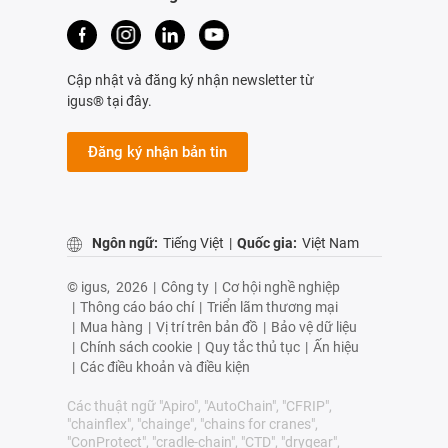
Cập nhật và đăng ký nhận newsletter từ
igus® tại đây.
Đăng ký nhận bản tin
Ngôn ngữ:
Tiếng Việt
|
Quốc gia:
Việt Nam
© igus,
2026
|
Công ty
|
Cơ hội nghề nghiệp
|
Thông cáo báo chí
|
Triển lãm thương mại
|
Mua hàng
|
Vị trí trên bản đồ
|
Bảo vệ dữ liệu
|
Chính sách cookie
|
Quy tắc thủ tục
|
Ấn hiệu
|
Các điều khoản và điều kiện
Các thuật ngữ "Apiro", "AutoChain", "CFRIP",
"chainflex", "chainge", "chains for cranes",
"ConProtect", "cradle-chain", "CTD", "drygear",