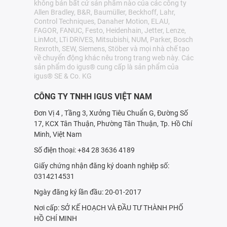
không bán bất cứ sản phẩm nào của các công ty
Allen Bradley, B&R, Baumüller, Beckhoff, Lahr,
Control Techniques, Danaher Motion, ELAU,
FAGOR, FANUC, Festo, Heidenhain, Jetter, Lenze,
LinMot, LTi DRiVES, Mitsubishi, NUM, Parker, Bosch
Rexroth, SEW, Siemens, Stöber và mọi nhà chế tạo
về chuyển động khác nêu trong trang web này. Các
sản phẩm do igus® cung cấp là sản phẩm của
igus® SE & Co. KG
CÔNG TY TNHH IGUS VIỆT NAM
Đơn Vị 4 , Tầng 3, Xưởng Tiêu Chuẩn G, Đường Số
17, KCX Tân Thuận, Phường Tân Thuận, Tp. Hồ Chí
Minh, Việt Nam
Số điện thoại: +84 28 3636 4189
Giấy chứng nhận đăng ký doanh nghiệp số:
0314214531
Ngày đăng ký lần đầu: 20-01-2017
Nơi cấp: SỞ KẾ HOẠCH VÀ ÐẦU TƯ THÀNH PHỐ
HỒ CHÍ MINH