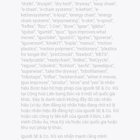
"drylin", "dryspin", "dry-tech", "dryway", "easy chain",
"e-chain", "e-chain systems", "e-ketten", "e-
kettensysteme", "e-loop", "energy chain", "energy
chain systems", "enjoyneering", "e-skin", "e-spool",
"fixflex", "flizz", "i.Cee", "ibow", "igear", "iglidur",
"igubal", "igumid", "igus", "igus improves what
moves", "igus:bike", "igusGO", "igutex", "iguverse",
"iguversum", "kineKIT", "kopla", "manus", "motion
plastics", "motion polymers", "motionary", "plastics
for longer life", "print2mold", "Rawbot", "RBTX",
"readycable", "readychain", "ReBeL", "ReCyycle",
"reguse", "robolink", "Rohbot", "savfe", "speedigus",
"superwise", "take the dryway", "tribofilament",
"tribotape", "triflex", "twisterchain", "when it moves,
igus improves", "xirodur", "xiros" and "yes" là nhãn
hiệu được bảo hộ hợp pháp của igus® SE & Co. KG
tại Cộng hoà Liên bang Đức và ở một số quốc gia
khác. Đây là danh sách không đầy đủ các nhãn
hiệu (ví dụ: đơn đăng ký nhãn hiệu đang chờ xử lý
hoặc nhãn hiệu đã đăng ký) của igus® SE & Co. KG
hoặc các công ty liên kết của igus® ở Đức, Liên
minh Châu Âu, Hoa Kỳ và/hoặc các quốc gia hoặc
khu vực pháp lý khác.
igus® SE & Co. KG xin nhấn mạnh rằng mình