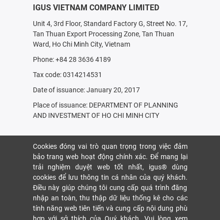
IGUS VIETNAM COMPANY LIMITED
Unit 4, 3rd Floor, Standard Factory G, Street No. 17,
Tan Thuan Export Processing Zone, Tan Thuan
Ward, Ho Chi Minh City, Vietnam
Phone: +84 28 3636 4189
Tax code: 0314214531
Date of issuance: January 20, 2017
Place of issuance: DEPARTMENT OF PLANNING
AND INVESTMENT OF HO CHI MINH CITY
Cookies đóng vai trò quan trọng trong việc đảm
bảo trang web hoạt động chính xác. Để mang lại
trải nghiệm duyệt web tốt nhất, igus® dùng
cookies để lưu thông tin cá nhân của quý khách.
Điều này giúp chúng tôi cung cấp quá trình đăng
nhập an toàn, thu thập dữ liệu thống kê cho các
tính năng web tiên tiến và cung cấp nội dung phù
hợp với sở thích của Quý khách. Vui lòng xem