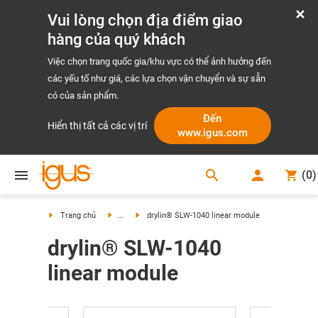
Vui lòng chọn địa điểm giao
hàng của quý khách
Việc chọn trang quốc gia/khu vực có thể ảnh hưởng đến
các yếu tố như giá, các lựa chọn vận chuyển và sự sẵn
có của sản phẩm.
Đến
Hiển thị tất cả các vị trí
www.igus.com
search
(
0
)
search
Trang chủ
...
drylin® SLW-1040 linear module
drylin® SLW-1040
linear module