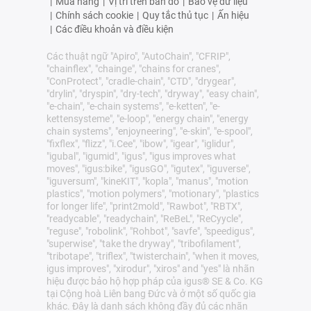
|
Mua hàng
|
Vị trí trên bản đồ
|
Bảo vệ dữ liệu
|
Chính sách cookie
|
Quy tắc thủ tục
|
Ấn hiệu
|
Các điều khoản và điều kiện
Các thuật ngữ "Apiro", "AutoChain", "CFRIP",
"chainflex", "chainge", "chains for cranes",
"ConProtect", "cradle-chain", "CTD", "drygear",
"drylin", "dryspin", "dry-tech", "dryway", "easy chain",
"e-chain", "e-chain systems", "e-ketten", "e-
kettensysteme", "e-loop", "energy chain", "energy
chain systems", "enjoyneering", "e-skin", "e-spool",
"fixflex", "flizz", "i.Cee", "ibow", "igear", "iglidur",
"igubal", "igumid", "igus", "igus improves what
moves", "igus:bike", "igusGO", "igutex", "iguverse",
"iguversum", "kineKIT", "kopla", "manus", "motion
plastics", "motion polymers", "motionary", "plastics
for longer life", "print2mold", "Rawbot", "RBTX",
"readycable", "readychain", "ReBeL", "ReCyycle",
"reguse", "robolink", "Rohbot", "savfe", "speedigus",
"superwise", "take the dryway", "tribofilament",
"tribotape", "triflex", "twisterchain", "when it moves,
igus improves", "xirodur", "xiros" and "yes" là nhãn
hiệu được bảo hộ hợp pháp của igus® SE & Co. KG
tại Cộng hoà Liên bang Đức và ở một số quốc gia
khác. Đây là danh sách không đầy đủ các nhãn