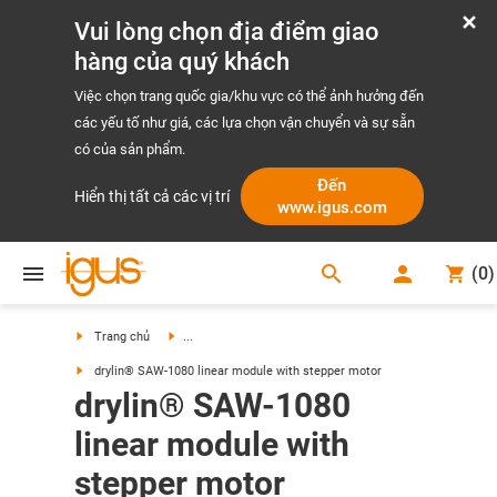
Vui lòng chọn địa điểm giao
hàng của quý khách
Việc chọn trang quốc gia/khu vực có thể ảnh hưởng đến
các yếu tố như giá, các lựa chọn vận chuyển và sự sẵn
có của sản phẩm.
Đến
Hiển thị tất cả các vị trí
www.igus.com
search
(
0
)
search
Trang chủ
...
drylin® SAW-1080 linear module with stepper motor
drylin® SAW-1080
linear module with
stepper motor