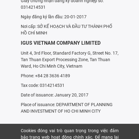
Giấy chứng nhận đăng ký doanh nghiệp số:
0314214531
Ngày đăng ký lần đầu: 20-01-2017
Nơi cấp: SỞ KẾ HOẠCH VÀ ÐẦU TƯ THÀNH PHỐ
HỒ CHÍ MINH
IGUS VIETNAM COMPANY LIMITED
Unit 4, 3rd Floor, Standard Factory G, Street No. 17,
Tan Thuan Export Processing Zone, Tan Thuan
Ward, Ho Chi Minh City, Vietnam
Phone: +84 28 3636 4189
Tax code: 0314214531
Date of issuance: January 20, 2017
Place of issuance: DEPARTMENT OF PLANNING
AND INVESTMENT OF HO CHI MINH CITY
Cookies đóng vai trò quan trọng trong việc đảm
bảo trang web hoạt động chính xác. Để mang lại