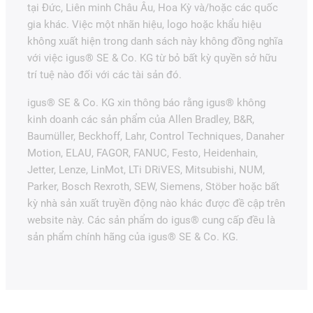
tại Đức, Liên minh Châu Âu, Hoa Kỳ và/hoặc các quốc
gia khác. Việc một nhãn hiệu, logo hoặc khẩu hiệu
không xuất hiện trong danh sách này không đồng nghĩa
với việc igus® SE & Co. KG từ bỏ bất kỳ quyền sở hữu
trí tuệ nào đối với các tài sản đó.
igus® SE & Co. KG xin thông báo rằng igus® không
kinh doanh các sản phẩm của Allen Bradley, B&R,
Baumüller, Beckhoff, Lahr, Control Techniques, Danaher
Motion, ELAU, FAGOR, FANUC, Festo, Heidenhain,
Jetter, Lenze, LinMot, LTi DRiVES, Mitsubishi, NUM,
Parker, Bosch Rexroth, SEW, Siemens, Stöber hoặc bất
kỳ nhà sản xuất truyền động nào khác được đề cập trên
website này. Các sản phẩm do igus® cung cấp đều là
sản phẩm chính hãng của igus® SE & Co. KG.