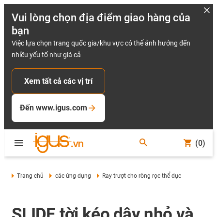
Vui lòng chọn địa điểm giao hàng của
bạn
Việc lựa chọn trang quốc gia/khu vực có thể ảnh hưởng đến
nhiều yếu tố như giá cả
Xem tất cả các vị trí
Đến www.igus.com
(0)
Trang chủ
các ứng dụng
Ray trượt cho ròng rọc thể dục
SLIDE tời kéo dây nhỏ và