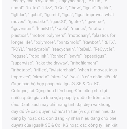
“energy chain systems”, “enjoyneering”, “e-skin”, “e-
spool”, “fixflex”, “flizz”, “i.Cee”, “ibow”, “igear”, “iglide”,
“iglidur”, “igubal”, “igumid”, “igus”, “igus improves what
moves”, “igus:bike”, “igusGO”, “igutex”, “iguverse”,
“iguversum”, “kineKIT”, “kopla”, “manus”, “motion
plastics”, “motion polymers”, “motionary”, “plastics for
longer life”, “polymore”, “print2mold”, “Rawbot”, “RBTX”,
“RCYL”, “readycable”, “readychain”, “ReBeL”, “ReCyycle”,
“reguse”, “robolink”, “Rohbot”, “savfe”, “speedigus”,
“superwise”, “take the dryway”, “tribofilament”,
“tribotape”, “triflex”, “twisterchain”, “when it moves, igus
improves”, “xirodur”, “xiros” và “yes” là các nhãn hiệu đã
được bảo hộ hợp pháp của igus® SE & Co. KG,
Cologne, tại Cộng hòa Liên bang Đức cũng như tại
nhiều quốc gia và khu vực pháp lý quốc tế trên toàn
cầu. Danh sách này chỉ mang tính đại diện và không
đầy đủ về các quyền sở hữu trí tuệ (ví dụ: nhãn hiệu đã
đăng ký hoặc các đơn đăng ký nhãn hiệu đang chờ phê
duyệt) của igus® SE & Co. KG hoặc các công ty liên kết