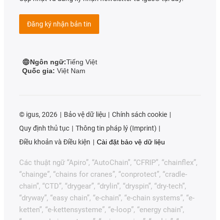
Đăng ký nhận bản tin
Ngôn ngữ:
Tiếng Việt
Quốc gia:
Việt Nam
©
igus, 2026
Bảo vệ dữ liệu
Chính sách cookie
Quy định thủ tục
Thông tin pháp lý (Imprint)
Điều khoản và Điều kiện
Cài đặt bảo vệ dữ liệu
Các thuật ngữ “Apiro”, “AutoChain”, “CFRIP”, “chainflex”,
“chainge”, “chains for cranes”, “conprotect”, “cradle-
chain”, “CTD”, “drygear”, “drylin”, “dryspin”, “dry-tech”,
“dryway”, “easy chain”, “e-chain”, “e-chain systems”, “e-
ketten”, “e-kettensysteme”, “e-loop”, “energy chain”,