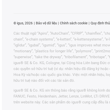
©
igus, 2026
Bảo vệ dữ liệu
Chính sách cookie
Quy định thủ
Các thuật ngữ “Apiro”, “AutoChain”, “CFRIP”, “chainflex”, “chai
chain”, “e-chain systems”, “e-ketten”, “e-kettensysteme”, “e-loo
“iglidur”, “igubal”, “igumid”, “igus”, “igus improves what mov
“motionary”, “plastics for longer life”, “polymore”, “print2mo
“superwise”, “take the dryway”, “tribofilament”, “tribotape”,
igus® SE & Co. KG, Cologne, tại Cộng hòa Liên bang Đức cũ
các quyền sở hữu trí tuệ (ví dụ: nhãn hiệu đã đăng ký hoặ
Hoa Kỳ và/hoặc các quốc gia khác. Việc một nhãn hiệu, lo
hữu trí tuệ nào đối với các tài sản đó.
igus® SE & Co. KG xin thông báo rằng igus® không kinh do
FANUC, Festo, Heidenhain, Jetter, Lenze, LinMot, LTi DRiV
trên website này. Các sản phẩm do igus® cung cấp đều là