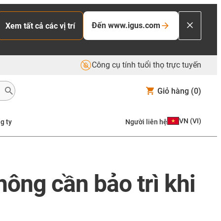
Đến www.igus.com
Xem tất cả các vị trí
Công cụ tính tuổi thọ trực tuyến
Giỏ hàng
(0)
VN
(
VI
)
g ty
Người liên hệ
ông cần bảo trì khi