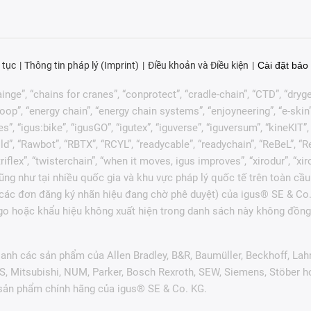
 tục
Thông tin pháp lý (Imprint)
Điều khoản và Điều kiện
Cài đặt bảo 
nge”, “chains for cranes”, “conprotect”, “cradle-chain”, “CTD”, “drygear”
p”, “energy chain”, “energy chain systems”, “enjoyneering”, “e-skin”, “e-s
es”, “igus:bike”, “igusGO”, “igutex”, “iguverse”, “iguversum”, “kineKIT
ld”, “Rawbot”, “RBTX”, “RCYL”, “readycable”, “readychain”, “ReBeL”, “Re
 “triflex”, “twisterchain”, “when it moves, igus improves”, “xirodur”, 
ng như tại nhiều quốc gia và khu vực pháp lý quốc tế trên toàn cầu
c các đơn đăng ký nhãn hiệu đang chờ phê duyệt) của igus® SE & Co.
go hoặc khẩu hiệu không xuất hiện trong danh sách này không đồng 
anh các sản phẩm của Allen Bradley, B&R, Baumüller, Beckhoff, Lah
ES, Mitsubishi, NUM, Parker, Bosch Rexroth, SEW, Siemens, Stöber 
 sản phẩm chính hãng của igus® SE & Co. KG.