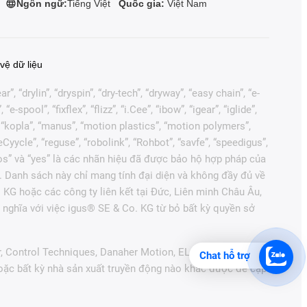
Ngôn ngữ:
Tiếng Việt
Quốc gia:
Việt Nam
vệ dữ liệu
, “drylin”, “dryspin”, “dry-tech”, “dryway”, “easy chain”, “e-
pool”, “fixflex”, “flizz”, “i.Cee”, “ibow”, “igear”, “iglide”,
”, “kopla”, “manus”, “motion plastics”, “motion polymers”,
Cyycle”, “reguse”, “robolink”, “Rohbot”, “savfe”, “speedigus”,
“xiros” và “yes” là các nhãn hiệu đã được bảo hộ hợp pháp của
. Danh sách này chỉ mang tính đại diện và không đầy đủ về
 KG hoặc các công ty liên kết tại Đức, Liên minh Châu Âu,
nghĩa với việc igus® SE & Co. KG từ bỏ bất kỳ quyền sở
r, Control Techniques, Danaher Motion, ELAU, FAGOR,
Chat hỗ trợ
hoặc bất kỳ nhà sản xuất truyền động nào khác được đề cập