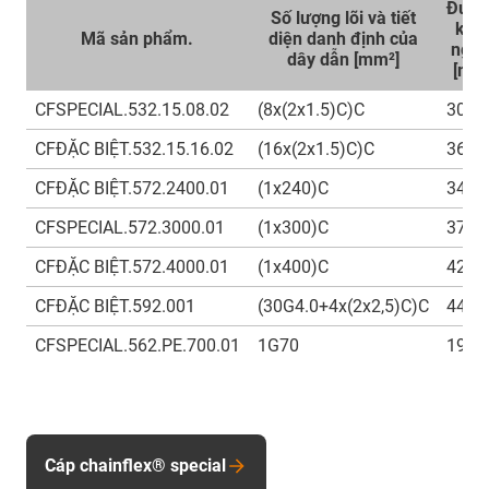
Đườn
Số lượng lõi và tiết
kín
Mã sản phẩm.
diện danh định của
ngoà
dây dẫn [mm²]
[mm
CFSPECIAL.532.15.08.02
(8x(2x1.5)C)C
30
CFĐẶC BIỆT.532.15.16.02
(16x(2x1.5)C)C
36,5
CFĐẶC BIỆT.572.2400.01
(1x240)C
34,5
CFSPECIAL.572.3000.01
(1x300)C
37,5
CFĐẶC BIỆT.572.4000.01
(1x400)C
42
CFĐẶC BIỆT.592.001
(30G4.0+4x(2x2,5)C)C
44
CFSPECIAL.562.PE.700.01
1G70
19,5
Cáp chainflex® special