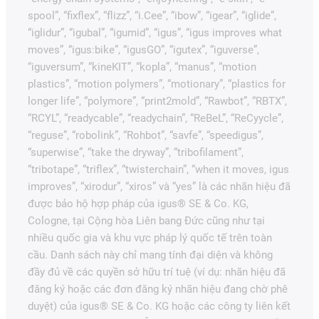
spool”, “fixflex”, “flizz”, “i.Cee”, “ibow”, “igear”, “iglide”,
“iglidur”, “igubal”, “igumid”, “igus”, “igus improves what
moves”, “igus:bike”, “igusGO”, “igutex”, “iguverse”,
“iguversum”, “kineKIT”, “kopla”, “manus”, “motion
plastics”, “motion polymers”, “motionary”, “plastics for
longer life”, “polymore”, “print2mold”, “Rawbot”, “RBTX”,
“RCYL”, “readycable”, “readychain”, “ReBeL”, “ReCyycle”,
“reguse”, “robolink”, “Rohbot”, “savfe”, “speedigus”,
“superwise”, “take the dryway”, “tribofilament”,
“tribotape”, “triflex”, “twisterchain”, “when it moves, igus
improves”, “xirodur”, “xiros” và “yes” là các nhãn hiệu đã
được bảo hộ hợp pháp của igus® SE & Co. KG,
Cologne, tại Cộng hòa Liên bang Đức cũng như tại
nhiều quốc gia và khu vực pháp lý quốc tế trên toàn
cầu. Danh sách này chỉ mang tính đại diện và không
đầy đủ về các quyền sở hữu trí tuệ (ví dụ: nhãn hiệu đã
đăng ký hoặc các đơn đăng ký nhãn hiệu đang chờ phê
duyệt) của igus® SE & Co. KG hoặc các công ty liên kết