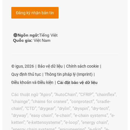
Đăng ký nhận bản tin
Ngôn ngữ:
Tiếng Việt
Quốc gia:
Việt Nam
©
igus, 2026
Bảo vệ dữ liệu
Chính sách cookie
Quy định thủ tục
Thông tin pháp lý (Imprint)
Điều khoản và Điều kiện
Cài đặt bảo vệ dữ liệu
Các thuật ngữ “Apiro”, “AutoChain”, “CFRIP”, “chainflex”,
“chainge”, “chains for cranes”, “conprotect”, “cradle-
chain”, “CTD”, “drygear”, “drylin”, “dryspin”, “dry-tech”,
“dryway”, “easy chain”, “e-chain”, “e-chain systems”, “e-
ketten”, “e-kettensysteme”, “e-loop”, “energy chain”,
“energy chain systems”, “enjoyneering”, “e-skin”, “e-