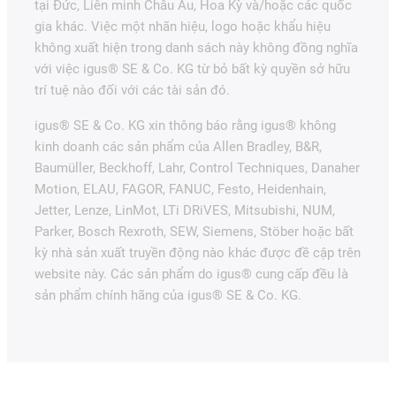
tại Đức, Liên minh Châu Âu, Hoa Kỳ và/hoặc các quốc
gia khác. Việc một nhãn hiệu, logo hoặc khẩu hiệu
không xuất hiện trong danh sách này không đồng nghĩa
với việc igus® SE & Co. KG từ bỏ bất kỳ quyền sở hữu
trí tuệ nào đối với các tài sản đó.
igus® SE & Co. KG xin thông báo rằng igus® không
kinh doanh các sản phẩm của Allen Bradley, B&R,
Baumüller, Beckhoff, Lahr, Control Techniques, Danaher
Motion, ELAU, FAGOR, FANUC, Festo, Heidenhain,
Jetter, Lenze, LinMot, LTi DRiVES, Mitsubishi, NUM,
Parker, Bosch Rexroth, SEW, Siemens, Stöber hoặc bất
kỳ nhà sản xuất truyền động nào khác được đề cập trên
website này. Các sản phẩm do igus® cung cấp đều là
sản phẩm chính hãng của igus® SE & Co. KG.