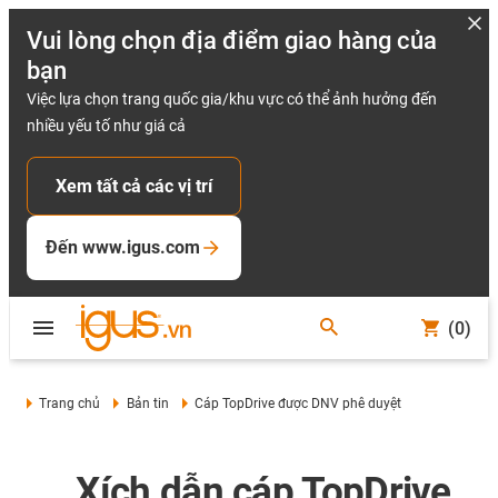
Vui lòng chọn địa điểm giao hàng của
bạn
Việc lựa chọn trang quốc gia/khu vực có thể ảnh hưởng đến
nhiều yếu tố như giá cả
Xem tất cả các vị trí
Đến www.igus.com
(0)
Trang chủ
Bản tin
Cáp TopDrive được DNV phê duyệt
... Xích dẫn cáp TopDrive