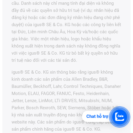
cầu. Danh sách này chỉ mang tính đại diện và không
đầy đủ về các quyền sở hữu trí tuệ (ví dụ: nhãn hiệu đã
đăng ký hoặc các đơn đăng ký nhãn hiệu đang chờ phê
duyệt) của igus® SE & Co. KG hoặc các công ty liên kết
tại Đức, Liên minh Châu Âu, Hoa Kỳ và/hoặc các quốc
gia khác. Việc một nhãn hiệu, logo hoặc khẩu hiệu
không xuất hiện trong danh sách này không đồng nghĩa
với việc igus® SE & Co. KG từ bỏ bất kỳ quyền sở hữu
trí tuệ nào đối với các tài sản đó.
igus® SE & Co. KG xin thông báo rằng igus® không
kinh doanh các sản phẩm của Allen Bradley, B&R,
Baumüller, Beckhoff, Lahr, Control Techniques, Danaher
Motion, ELAU, FAGOR, FANUC, Festo, Heidenhain,
Jetter, Lenze, LinMot, LTi DRiVES, Mitsubishi, NUM,
Parker, Bosch Rexroth, SEW, Siemens, Stöber hoặc bất
kỳ nhà sản xuất truyền động nào khác được đề cập trên
Chat hỗ trợ
website này. Các sản phẩm do igus® cung cấp đều là
sản phẩm chính hãng của igus® SE & Co. KG.