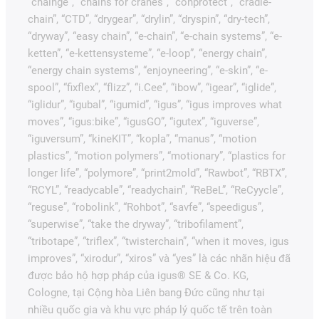
“chainge”, “chains for cranes”, “conprotect”, “cradle-
chain”, “CTD”, “drygear”, “drylin”, “dryspin”, “dry-tech”,
“dryway”, “easy chain”, “e-chain”, “e-chain systems”, “e-
ketten”, “e-kettensysteme”, “e-loop”, “energy chain”,
“energy chain systems”, “enjoyneering”, “e-skin”, “e-
spool”, “fixflex”, “flizz”, “i.Cee”, “ibow”, “igear”, “iglide”,
“iglidur”, “igubal”, “igumid”, “igus”, “igus improves what
moves”, “igus:bike”, “igusGO”, “igutex”, “iguverse”,
“iguversum”, “kineKIT”, “kopla”, “manus”, “motion
plastics”, “motion polymers”, “motionary”, “plastics for
longer life”, “polymore”, “print2mold”, “Rawbot”, “RBTX”,
“RCYL”, “readycable”, “readychain”, “ReBeL”, “ReCyycle”,
“reguse”, “robolink”, “Rohbot”, “savfe”, “speedigus”,
“superwise”, “take the dryway”, “tribofilament”,
“tribotape”, “triflex”, “twisterchain”, “when it moves, igus
improves”, “xirodur”, “xiros” và “yes” là các nhãn hiệu đã
được bảo hộ hợp pháp của igus® SE & Co. KG,
Cologne, tại Cộng hòa Liên bang Đức cũng như tại
nhiều quốc gia và khu vực pháp lý quốc tế trên toàn