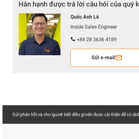
Hân hạnh được trả lời câu hỏi của quý 
Quốc Anh Lê
Inside Sales Engineer
+84 28 3636 4189
Gửi e-mail
Gửi phản hồi và cho igus® biết điều gì nên được cải thiện để có dị