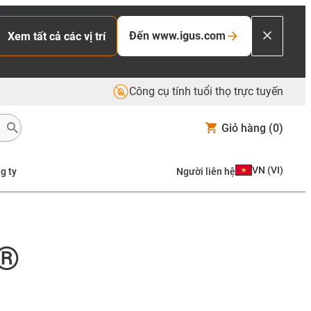
Đến www.igus.com
Xem tất cả các vị trí
Công cụ tính tuổi thọ trực tuyến
Giỏ hàng
(0)
VN
(
VI
)
g ty
Người liên hệ
 ®