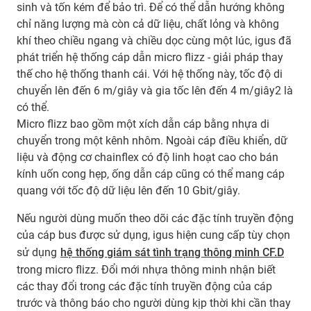
sinh và tốn kém để bảo trì. Để có thể dẫn hướng không
chỉ năng lượng mà còn cả dữ liệu, chất lỏng và không
khí theo chiều ngang và chiều dọc cùng một lúc, igus đã
phát triển hệ thống cáp dẫn micro flizz - giải pháp thay
thế cho hệ thống thanh cái. Với hệ thống này, tốc độ di
chuyển lên đến 6 m/giây và gia tốc lên đến 4 m/giây2 là
có thể.
Micro flizz bao gồm một xích dẫn cáp bằng nhựa di
chuyển trong một kênh nhôm. Ngoài cáp điều khiển, dữ
liệu và động cơ chainflex có độ linh hoạt cao cho bán
kính uốn cong hẹp, ống dẫn cáp cũng có thể mang cáp
quang với tốc độ dữ liệu lên đến 10 Gbit/giây.
Nếu người dùng muốn theo dõi các đặc tính truyền động
của cáp bus được sử dụng, igus hiện cung cấp tùy chọn
sử dụng
hệ thống giám sát tình trạng thông minh CF.D
trong micro flizz. Đổi mới nhựa thông minh nhận biết
các thay đổi trong các đặc tính truyền động của cáp
trước và thông báo cho người dùng kịp thời khi cần thay