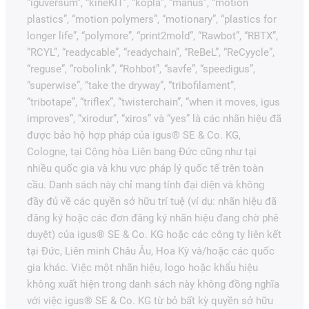
“iguversum”, “kineKIT”, “kopla”, “manus”, “motion
plastics”, “motion polymers”, “motionary”, “plastics for
longer life”, “polymore”, “print2mold”, “Rawbot”, “RBTX”,
“RCYL”, “readycable”, “readychain”, “ReBeL”, “ReCyycle”,
“reguse”, “robolink”, “Rohbot”, “savfe”, “speedigus”,
“superwise”, “take the dryway”, “tribofilament”,
“tribotape”, “triflex”, “twisterchain”, “when it moves, igus
improves”, “xirodur”, “xiros” và “yes” là các nhãn hiệu đã
được bảo hộ hợp pháp của igus® SE & Co. KG,
Cologne, tại Cộng hòa Liên bang Đức cũng như tại
nhiều quốc gia và khu vực pháp lý quốc tế trên toàn
cầu. Danh sách này chỉ mang tính đại diện và không
đầy đủ về các quyền sở hữu trí tuệ (ví dụ: nhãn hiệu đã
đăng ký hoặc các đơn đăng ký nhãn hiệu đang chờ phê
duyệt) của igus® SE & Co. KG hoặc các công ty liên kết
tại Đức, Liên minh Châu Âu, Hoa Kỳ và/hoặc các quốc
gia khác. Việc một nhãn hiệu, logo hoặc khẩu hiệu
không xuất hiện trong danh sách này không đồng nghĩa
với việc igus® SE & Co. KG từ bỏ bất kỳ quyền sở hữu