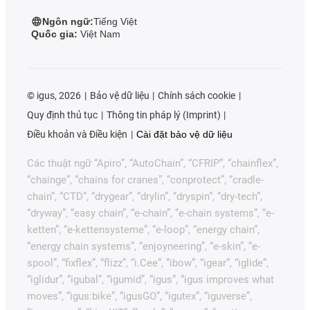
Ngôn ngữ:
Tiếng Việt
Quốc gia:
Việt Nam
©
igus, 2026
Bảo vệ dữ liệu
Chính sách cookie
Quy định thủ tục
Thông tin pháp lý (Imprint)
Điều khoản và Điều kiện
Cài đặt bảo vệ dữ liệu
Các thuật ngữ “Apiro”, “AutoChain”, “CFRIP”, “chainflex”,
“chainge”, “chains for cranes”, “conprotect”, “cradle-
chain”, “CTD”, “drygear”, “drylin”, “dryspin”, “dry-tech”,
“dryway”, “easy chain”, “e-chain”, “e-chain systems”, “e-
ketten”, “e-kettensysteme”, “e-loop”, “energy chain”,
“energy chain systems”, “enjoyneering”, “e-skin”, “e-
spool”, “fixflex”, “flizz”, “i.Cee”, “ibow”, “igear”, “iglide”,
“iglidur”, “igubal”, “igumid”, “igus”, “igus improves what
moves”, “igus:bike”, “igusGO”, “igutex”, “iguverse”,