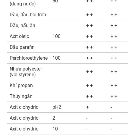
50
+ +
+ +
(dạng nước)
Dầu, dầu bôi trơn
+ +
+ +
Dầu, nấu ăn
+ +
+ +
Axít oleic
100
+ +
+ +
Dầu parafin
+ +
+ +
Perchloroethylene
100
+ +
+ +
Nhựa polyester
+ +
+ +
(với styrene)
Khí propan
+ +
+ +
Thủy ngân
+ +
+ +
Axit clohydric
pH2
+
-
Axit clohydric
2
-
-
Axit clohydric
10
-
-