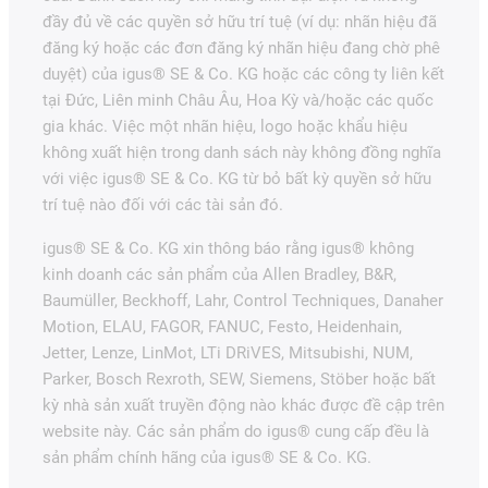
đầy đủ về các quyền sở hữu trí tuệ (ví dụ: nhãn hiệu đã
đăng ký hoặc các đơn đăng ký nhãn hiệu đang chờ phê
duyệt) của igus® SE & Co. KG hoặc các công ty liên kết
tại Đức, Liên minh Châu Âu, Hoa Kỳ và/hoặc các quốc
gia khác. Việc một nhãn hiệu, logo hoặc khẩu hiệu
không xuất hiện trong danh sách này không đồng nghĩa
với việc igus® SE & Co. KG từ bỏ bất kỳ quyền sở hữu
trí tuệ nào đối với các tài sản đó.
igus® SE & Co. KG xin thông báo rằng igus® không
kinh doanh các sản phẩm của Allen Bradley, B&R,
Baumüller, Beckhoff, Lahr, Control Techniques, Danaher
Motion, ELAU, FAGOR, FANUC, Festo, Heidenhain,
Jetter, Lenze, LinMot, LTi DRiVES, Mitsubishi, NUM,
Parker, Bosch Rexroth, SEW, Siemens, Stöber hoặc bất
kỳ nhà sản xuất truyền động nào khác được đề cập trên
website này. Các sản phẩm do igus® cung cấp đều là
sản phẩm chính hãng của igus® SE & Co. KG.