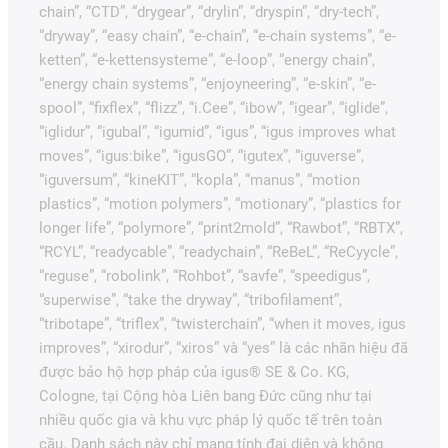
chain”, “CTD”, “drygear”, “drylin”, “dryspin”, “dry-tech”,
“dryway”, “easy chain”, “e-chain”, “e-chain systems”, “e-
ketten”, “e-kettensysteme”, “e-loop”, “energy chain”,
“energy chain systems”, “enjoyneering”, “e-skin”, “e-
spool”, “fixflex”, “flizz”, “i.Cee”, “ibow”, “igear”, “iglide”,
“iglidur”, “igubal”, “igumid”, “igus”, “igus improves what
moves”, “igus:bike”, “igusGO”, “igutex”, “iguverse”,
“iguversum”, “kineKIT”, “kopla”, “manus”, “motion
plastics”, “motion polymers”, “motionary”, “plastics for
longer life”, “polymore”, “print2mold”, “Rawbot”, “RBTX”,
“RCYL”, “readycable”, “readychain”, “ReBeL”, “ReCyycle”,
“reguse”, “robolink”, “Rohbot”, “savfe”, “speedigus”,
“superwise”, “take the dryway”, “tribofilament”,
“tribotape”, “triflex”, “twisterchain”, “when it moves, igus
improves”, “xirodur”, “xiros” và “yes” là các nhãn hiệu đã
được bảo hộ hợp pháp của igus® SE & Co. KG,
Cologne, tại Cộng hòa Liên bang Đức cũng như tại
nhiều quốc gia và khu vực pháp lý quốc tế trên toàn
cầu. Danh sách này chỉ mang tính đại diện và không