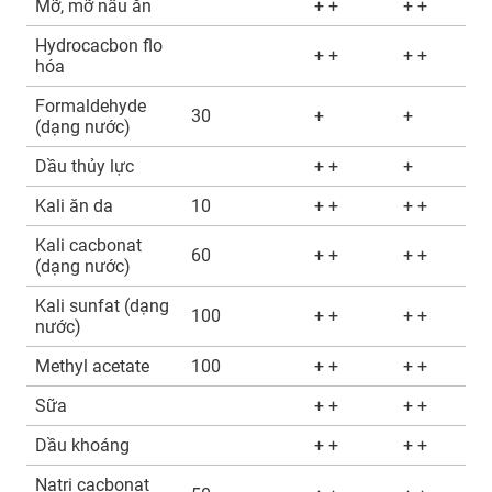
Mỡ, mỡ nấu ăn
+ +
+ +
Hydrocacbon flo
+ +
+ +
hóa
Formaldehyde
30
+
+
(dạng nước)
Dầu thủy lực
+ +
+
Kali ăn da
10
+ +
+ +
Kali cacbonat
60
+ +
+ +
(dạng nước)
Kali sunfat (dạng
100
+ +
+ +
nước)
Methyl acetate
100
+ +
+ +
Sữa
+ +
+ +
Dầu khoáng
+ +
+ +
Natri cacbonat