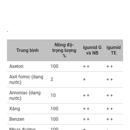
-
Nồng độ-
igumid G
igumid
Trung bình
trọng lượng
và NB
TE
%
Axeton
100
+ +
+ +
Axit fomic (dạng
2
+
+ +
nước)
Amoniac (dạng
10
+ +
+ +
nước)
Xăng
100
+ +
+ +
Benzen
100
+ +
+ +
Nhựa đường
100
+
-