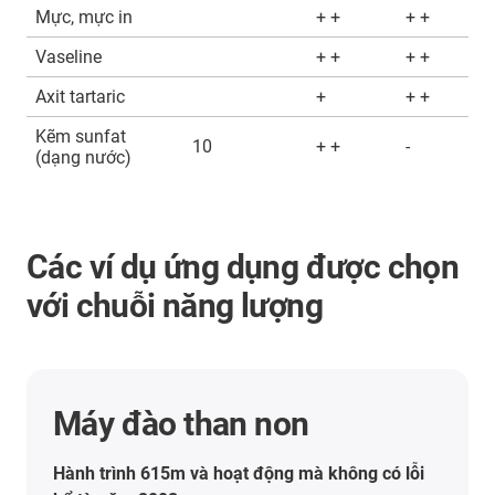
Mực, mực in
+ +
+ +
Vaseline
+ +
+ +
Axit tartaric
+
+ +
Kẽm sunfat
10
+ +
-
(dạng nước)
Các ví dụ ứng dụng được chọn
với chuỗi năng lượng
Máy đào than non
Hành trình 615m và hoạt động mà không có lỗi