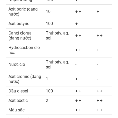
Axit boric (dạng
10
+ +
+
nước)
Axit butyric
100
+
-
Canxi clorua
Thứ bảy. aq.
+ +
+ +
(dạng nước)
sol.
Hydrocacbon clo
+ +
+
hóa
Thứ bảy. aq.
Nước clo
-
-
sol.
Axit cromic (dạng
1
+
-
nước)
Dầu diesel
100
+ +
+ +
Axit axetic
2
+ +
+ +
Màu sắc
+ +
+ +