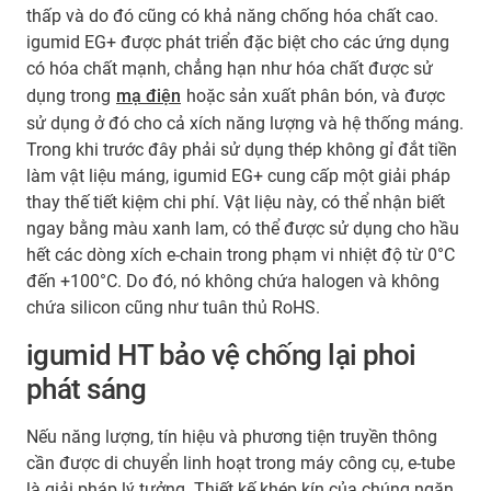
thấp và do đó cũng có khả năng chống hóa chất cao.
igumid EG+ được phát triển đặc biệt cho các ứng dụng
có hóa chất mạnh, chẳng hạn như hóa chất được sử
dụng trong
mạ điện
hoặc sản xuất phân bón, và được
sử dụng ở đó cho cả xích năng lượng và hệ thống máng.
Trong khi trước đây phải sử dụng thép không gỉ đắt tiền
làm vật liệu máng, igumid EG+ cung cấp một giải pháp
thay thế tiết kiệm chi phí. Vật liệu này, có thể nhận biết
ngay bằng màu xanh lam, có thể được sử dụng cho hầu
hết các dòng xích e-chain trong phạm vi nhiệt độ từ 0°C
đến +100°C. Do đó, nó không chứa halogen và không
chứa silicon cũng như tuân thủ RoHS.
igumid HT bảo vệ chống lại phoi
phát sáng
Nếu năng lượng, tín hiệu và phương tiện truyền thông
cần được di chuyển linh hoạt trong máy công cụ, e-tube
là giải pháp lý tưởng. Thiết kế khép kín của chúng ngăn