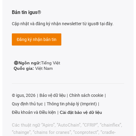
Bản tin igus®
Cập nhật và đăng ký nhận newsletter từ igus® tại đây.
Đăng ký nhận bản tin
Ngôn ngữ:
Tiếng Việt
Quốc gia:
Việt Nam
©
igus, 2026
Bảo vệ dữ liệu
Chính sách cookie
Quy định thủ tục
Thông tin pháp lý (Imprint)
Điều khoản và Điều kiện
Cài đặt bảo vệ dữ liệu
Các thuật ngữ “Apiro”, “AutoChain”, “CFRIP”, “chainflex”,
“chainge”, “chains for cranes”, “conprotect”, “cradle-