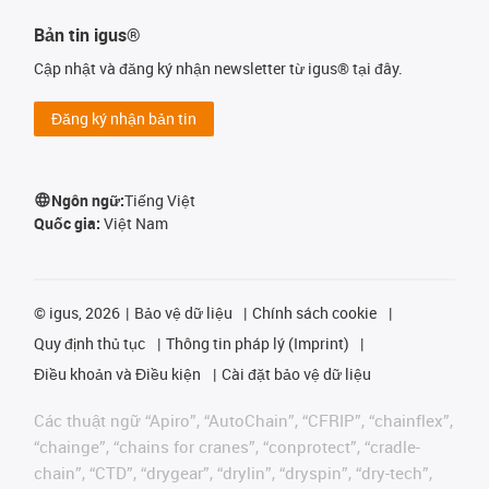
Bản tin igus®
Cập nhật và đăng ký nhận newsletter từ igus® tại đây.
Đăng ký nhận bản tin
Ngôn ngữ:
Tiếng Việt
Quốc gia:
Việt Nam
©
igus, 2026
Bảo vệ dữ liệu
Chính sách cookie
Quy định thủ tục
Thông tin pháp lý (Imprint)
Điều khoản và Điều kiện
Cài đặt bảo vệ dữ liệu
Các thuật ngữ “Apiro”, “AutoChain”, “CFRIP”, “chainflex”,
“chainge”, “chains for cranes”, “conprotect”, “cradle-
chain”, “CTD”, “drygear”, “drylin”, “dryspin”, “dry-tech”,