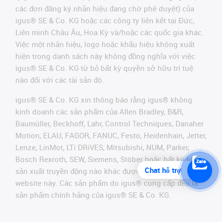
các đơn đăng ký nhãn hiệu đang chờ phê duyệt) của
igus® SE & Co. KG hoặc các công ty liên kết tại Đức,
Liên minh Châu Âu, Hoa Kỳ và/hoặc các quốc gia khác.
Việc một nhãn hiệu, logo hoặc khẩu hiệu không xuất
hiện trong danh sách này không đồng nghĩa với việc
igus® SE & Co. KG từ bỏ bất kỳ quyền sở hữu trí tuệ
nào đối với các tài sản đó.
igus® SE & Co. KG xin thông báo rằng igus® không
kinh doanh các sản phẩm của Allen Bradley, B&R,
Baumüller, Beckhoff, Lahr, Control Techniques, Danaher
Motion, ELAU, FAGOR, FANUC, Festo, Heidenhain, Jetter,
Lenze, LinMot, LTi DRiVES, Mitsubishi, NUM, Parker,
Bosch Rexroth, SEW, Siemens, Stöber hoặc bất kỳ nhà
Chat hỗ trợ
sản xuất truyền động nào khác được đề cập trên
website này. Các sản phẩm do igus® cung cấp đều là
sản phẩm chính hãng của igus® SE & Co. KG.