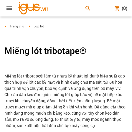
(0)
igus-icon-arrow-right
igus-icon-arrow-right
Trang chủ
Lớp lót
Miếng lót tribotape®
Miếng lót tribotape® làm từ nhựa kỹ thuật iglidur® hiệu suất cao
thích hợp để lót các bề mặt và hình dạng chịu ma sát, tối ưu hóa
quá trình vận chuyển, bảo vệ cạnh và ứng dụng trên bệ máy, v.v.
Chỉ cần dán keo đơn giản, miếng lót giúp bảo vệ bề mặt tiếp xúc
trượt khi chuyển động, đồng thời tiết kiệm năng lượng. Bề mặt
trượt mượt mà giúp giảm tiếng ồn khi vận hành. Dễ dàng cắt theo
hình dạng mong muốn chỉ bằng kéo, cùng với tùy chọn keo dán
sẵn, mở ra vô số ứng dụng, từ thiết bị y tế, máy móc ngành thực
phẩm, sản xuất nội thất đến chế tạo máy công cụ.