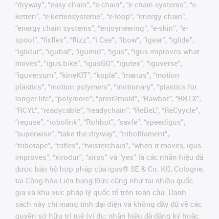
“dryway”, “easy chain”, “e-chain”, “e-chain systems”, “e-
ketten”, “e-kettensysteme”, “e-loop”, “energy chain”,
“energy chain systems”, “enjoyneering”, “e-skin”, “e-
spool”, “fixflex”, “flizz”, “i.Cee”, “ibow”, “igear”, “iglide”,
“iglidur”, “igubal”, “igumid”, “igus”, “igus improves what
moves”, “igus:bike”, “igusGO”, “igutex”, “iguverse”,
“iguversum”, “kineKIT”, “kopla”, “manus”, “motion
plastics”, “motion polymers”, “motionary”, “plastics for
longer life”, “polymore”, “print2mold”, “Rawbot”, “RBTX”,
“RCYL”, “readycable”, “readychain”, “ReBeL”, “ReCyycle”,
“reguse”, “robolink”, “Rohbot”, “savfe”, “speedigus”,
“superwise”, “take the dryway”, “tribofilament”,
“tribotape”, “triflex”, “twisterchain”, “when it moves, igus
improves”, “xirodur”, “xiros” và “yes” là các nhãn hiệu đã
được bảo hộ hợp pháp của igus® SE & Co. KG, Cologne,
tại Cộng hòa Liên bang Đức cũng như tại nhiều quốc
gia và khu vực pháp lý quốc tế trên toàn cầu. Danh
sách này chỉ mang tính đại diện và không đầy đủ về các
quyền sở hữu trí tuệ (ví dụ: nhãn hiệu đã đăng ký hoặc