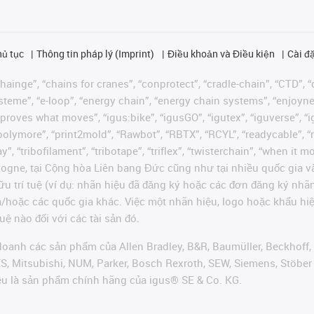
hủ tục
Thông tin pháp lý (Imprint)
Điều khoản và Điều kiện
Cài đặ
ainge”, “chains for cranes”, “conprotect”, “cradle-chain”, “CTD”, “d
teme”, “e-loop”, “energy chain”, “energy chain systems”, “enjoyneering
us improves what moves”, “igus:bike”, “igusGO”, “igutex”, “iguverse”,
“polymore”, “print2mold”, “Rawbot”, “RBTX”, “RCYL”, “readycable”, “
”, “tribofilament”, “tribotape”, “triflex”, “twisterchain”, “when it 
ogne, tại Cộng hòa Liên bang Đức cũng như tại nhiều quốc gia và
ữu trí tuệ (ví dụ: nhãn hiệu đã đăng ký hoặc các đơn đăng ký nh
và/hoặc các quốc gia khác. Việc một nhãn hiệu, logo hoặc khẩu 
uệ nào đối với các tài sản đó.
oanh các sản phẩm của Allen Bradley, B&R, Baumüller, Beckhoff,
VES, Mitsubishi, NUM, Parker, Bosch Rexroth, SEW, Siemens, Stöbe
ều là sản phẩm chính hãng của igus® SE & Co. KG.