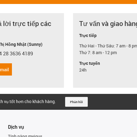
ả lời trực tiếp các
Tư vấn và giao hàn
Trực tiếp
hị Hồng Nhật (Sunny)
Thứ Hai - Thứ Sáu: 7 am - 8 p
Thứ 7: 8 am - 12 pm
4 28 3636 4189
con-phone
Trực tuyến
email
24h
ịch vụ tốt hơn cho khách hàng.
Phản hồi
Dịch vụ
Tính năng myigus