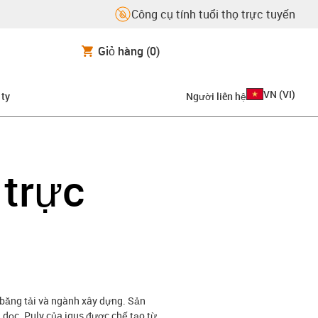
Công cụ tính tuổi thọ trực tuyến
Giỏ hàng
(0)
VN
(
VI
)
 ty
Người liên hệ
 trực
 băng tải và ngành xây dựng. Sản
 dọc. Puly của igus được chế tạo từ