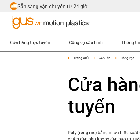
Sẵn sàng vận chuyển từ 24 giờ.
Cửa hàng trực tuyến
Công cụ cấu hình
Thông ti
igus-icon-arrow-right
igus-icon-arrow-right
igus-icon-arrow
Trang chủ
Con lăn
Ròng rọc
Cửa hàng
tuyến
Puly (ròng rọc) bằng nhựa hiệu suất
phẩm gần như không cần bảo trì, tuổ