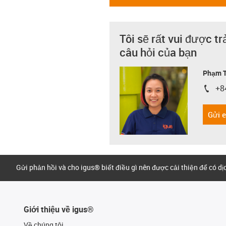
Tôi sẽ rất vui được tr
câu hỏi của bạn
Phạm T
+8
igus-i
Gửi 
Gửi phản hồi và cho igus® biết điều gì nên được cải thiện để có d
Giới thiệu về igus®
Về chúng tôi