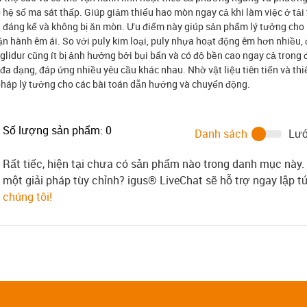
ó hệ số ma sát thấp. Giúp giảm thiểu hao mòn ngay cả khi làm việc ở tải 
n đáng kể và không bị ăn mòn. Ưu điểm này giúp sản phẩm lý tưởng cho
ận hành êm ái. So với puly kim loại, puly nhựa hoạt động êm hơn nhiều,
iglidur cũng ít bị ảnh hưởng bởi bụi bẩn và có độ bền cao ngay cả trong 
 đa dạng, đáp ứng nhiều yêu cầu khác nhau. Nhờ vật liệu tiên tiến và thi
 pháp lý tưởng cho các bài toán dẫn hướng và chuyển động.
Số lượng sản phẩm:
0
Danh sách
Lướ
Rất tiếc, hiện tại chưa có sản phẩm nào trong danh mục này.
một giải pháp tùy chỉnh? igus® LiveChat sẽ hỗ trợ ngay lập 
chúng tôi!