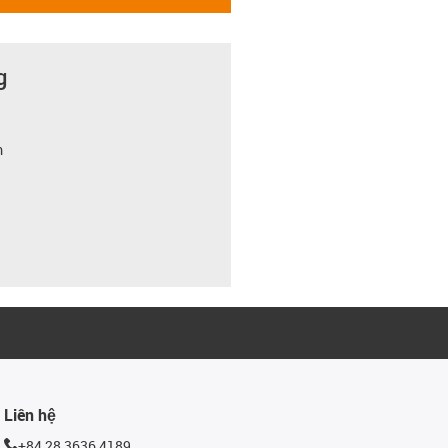
g
m
Liên hệ
+84 28 3636 4189