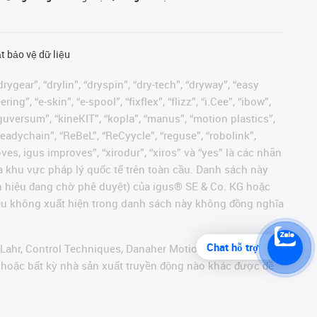
t bảo vệ dữ liệu
rygear”, “drylin”, “dryspin”, “dry-tech”, “dryway”, “easy
”, “e-skin”, “e-spool”, “fixflex”, “flizz”, “i.Cee”, “ibow”,
 “iguversum”, “kineKIT”, “kopla”, “manus”, “motion plastics”,
readychain”, “ReBeL”, “ReCyycle”, “reguse”, “robolink”,
moves, igus improves”, “xirodur”, “xiros” và “yes” là các nhãn
 khu vực pháp lý quốc tế trên toàn cầu. Danh sách này
ãn hiệu đang chờ phê duyệt) của igus® SE & Co. KG hoặc
hiệu không xuất hiện trong danh sách này không đồng nghĩa
Chat hỗ trợ
 Lahr, Control Techniques, Danaher Motion, ELAU, FAGOR,
r hoặc bất kỳ nhà sản xuất truyền động nào khác được đề