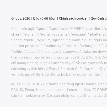
©
igus, 2026
Bảo vệ dữ liệu
Chính sách cookie
Quy định t
Các thuật ngữ “Apiro”, “AutoChain”, “CFRIP”, “chainflex”, “ch
chain”, “e-chain”, “e-chain systems”, “e-ketten”, “e-kettensys
“igear”, “iglide”, “iglidur”, “igubal”, “igumid”, “igus”, “ig
“motion polymers”, “motionary”, “plastics for longer life”, 
“Rohbot”, “savfe”, “speedigus”, “superwise”, “take the dryway
hiệu đã được bảo hộ hợp pháp của igus® SE & Co. KG, Col
chỉ mang tính đại diện và không đầy đủ về các quyền sở h
các công ty liên kết tại Đức, Liên minh Châu Âu, Hoa Kỳ 
với việc igus® SE & Co. KG từ bỏ bất kỳ quyền sở hữu trí t
igus® SE & Co. KG xin thông báo rằng igus® không kinh d
FANUC, Festo, Heidenhain, Jetter, Lenze, LinMot, LTi DRi
cập trên website này. Các sản phẩm do igus® cung cấp đ