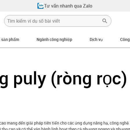
Tư vấn nhanh qua Zalo
n sản phẩm
Ngành công nghiệp
Dịch vụ
Công
-right
 puly (ròng rọc)
 cao mang đến giải pháp tiên tiến cho các ứng dụng nâng hạ, công nghệ
i thọ cao và có thể vận hành linh hoạt theo cả phương ngang và phương