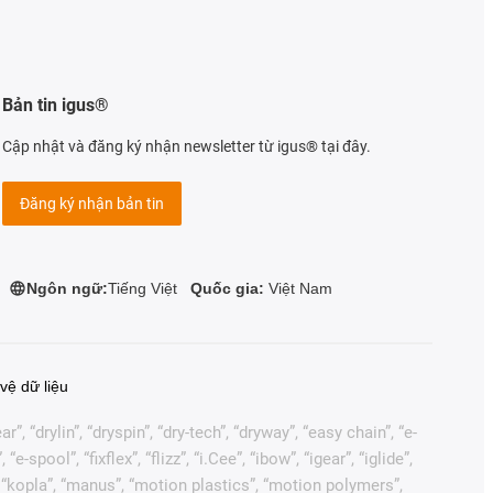
Bản tin igus®
Cập nhật và đăng ký nhận newsletter từ igus® tại đây.
Đăng ký nhận bản tin
Ngôn ngữ:
Tiếng Việt
Quốc gia:
Việt Nam
vệ dữ liệu
, “drylin”, “dryspin”, “dry-tech”, “dryway”, “easy chain”, “e-
pool”, “fixflex”, “flizz”, “i.Cee”, “ibow”, “igear”, “iglide”,
”, “kopla”, “manus”, “motion plastics”, “motion polymers”,