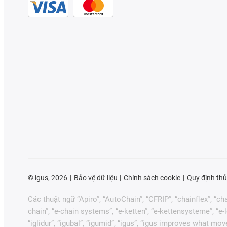
©
igus, 2026
Bảo vệ dữ liệu
Chính sách cookie
Quy định thủ
Các thuật ngữ “Apiro”, “AutoChain”, “CFRIP”, “chainflex”, “chai
chain”, “e-chain systems”, “e-ketten”, “e-kettensysteme”, “e-loo
“iglidur”, “igubal”, “igumid”, “igus”, “igus improves what mov