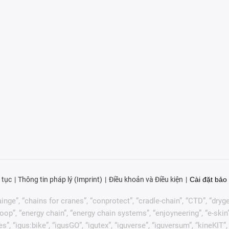
 tục
Thông tin pháp lý (Imprint)
Điều khoản và Điều kiện
Cài đặt bảo 
nge”, “chains for cranes”, “conprotect”, “cradle-chain”, “CTD”, “drygear”
p”, “energy chain”, “energy chain systems”, “enjoyneering”, “e-skin”, “e-s
es”, “igus:bike”, “igusGO”, “igutex”, “iguverse”, “iguversum”, “kineKIT