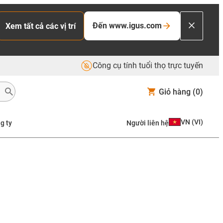
Đến www.igus.com
Xem tất cả các vị trí
Công cụ tính tuổi thọ trực tuyến
Giỏ hàng
(0)
VN
(
VI
)
g ty
Người liên hệ