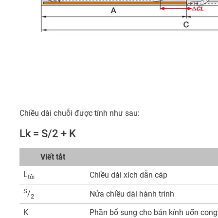
Chiều dài chuỗi được tính như sau:
Lk = S/2 + K
Viết tắt
L
Chiều dài xích dẫn cáp
tôi
S
/
Nửa chiều dài hành trình
2
K
Phần bổ sung cho bán kính uốn cong đ