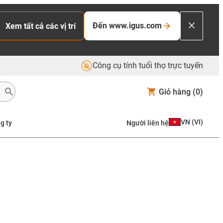
Đến www.igus.com
Xem tất cả các vị trí
Công cụ tính tuổi thọ trực tuyến
Giỏ hàng
(0)
VN
(
VI
)
g ty
Người liên hệ