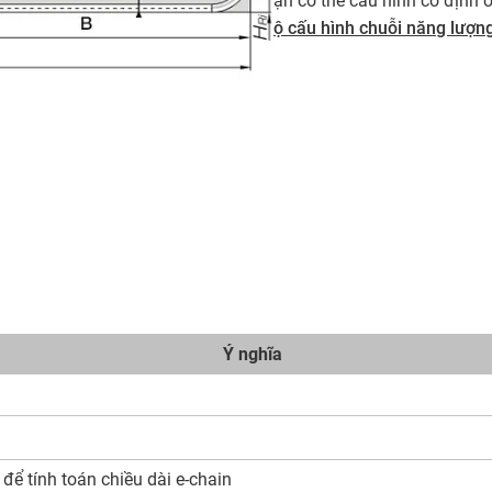
Bạn có thể cấu hình cố định ở
bộ cấu hình chuỗi năng lượn
Ý nghĩa
ể tính toán chiều dài e-chain