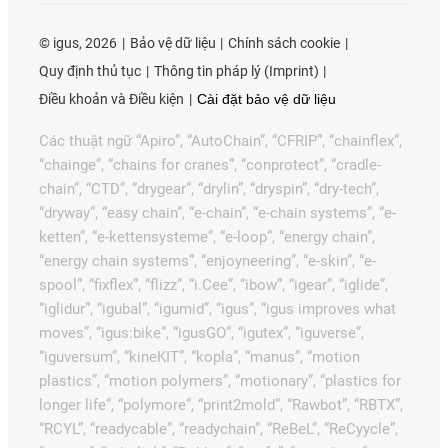
©
igus, 2026
Bảo vệ dữ liệu
Chính sách cookie
Quy định thủ tục
Thông tin pháp lý (Imprint)
Điều khoản và Điều kiện
Cài đặt bảo vệ dữ liệu
Các thuật ngữ “Apiro”, “AutoChain”, “CFRIP”, “chainflex”,
“chainge”, “chains for cranes”, “conprotect”, “cradle-
chain”, “CTD”, “drygear”, “drylin”, “dryspin”, “dry-tech”,
“dryway”, “easy chain”, “e-chain”, “e-chain systems”, “e-
ketten”, “e-kettensysteme”, “e-loop”, “energy chain”,
“energy chain systems”, “enjoyneering”, “e-skin”, “e-
spool”, “fixflex”, “flizz”, “i.Cee”, “ibow”, “igear”, “iglide”,
“iglidur”, “igubal”, “igumid”, “igus”, “igus improves what
moves”, “igus:bike”, “igusGO”, “igutex”, “iguverse”,
“iguversum”, “kineKIT”, “kopla”, “manus”, “motion
plastics”, “motion polymers”, “motionary”, “plastics for
longer life”, “polymore”, “print2mold”, “Rawbot”, “RBTX”,
“RCYL”, “readycable”, “readychain”, “ReBeL”, “ReCyycle”,