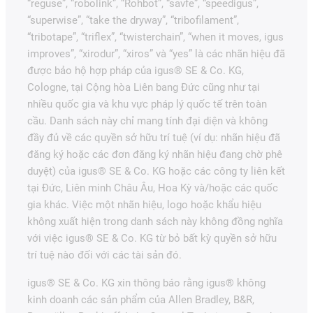
“reguse”, “robolink”, “Rohbot”, “savfe”, “speedigus”,
“superwise”, “take the dryway”, “tribofilament”,
“tribotape”, “triflex”, “twisterchain”, “when it moves, igus
improves”, “xirodur”, “xiros” và “yes” là các nhãn hiệu đã
được bảo hộ hợp pháp của igus® SE & Co. KG,
Cologne, tại Cộng hòa Liên bang Đức cũng như tại
nhiều quốc gia và khu vực pháp lý quốc tế trên toàn
cầu. Danh sách này chỉ mang tính đại diện và không
đầy đủ về các quyền sở hữu trí tuệ (ví dụ: nhãn hiệu đã
đăng ký hoặc các đơn đăng ký nhãn hiệu đang chờ phê
duyệt) của igus® SE & Co. KG hoặc các công ty liên kết
tại Đức, Liên minh Châu Âu, Hoa Kỳ và/hoặc các quốc
gia khác. Việc một nhãn hiệu, logo hoặc khẩu hiệu
không xuất hiện trong danh sách này không đồng nghĩa
với việc igus® SE & Co. KG từ bỏ bất kỳ quyền sở hữu
trí tuệ nào đối với các tài sản đó.
igus® SE & Co. KG xin thông báo rằng igus® không
kinh doanh các sản phẩm của Allen Bradley, B&R,