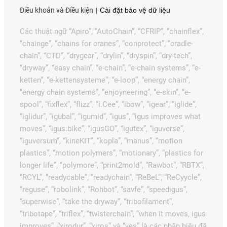
Điều khoản và Điều kiện
Cài đặt bảo vệ dữ liệu
Các thuật ngữ “Apiro”, “AutoChain”, “CFRIP”, “chainflex”,
“chainge”, “chains for cranes”, “conprotect”, “cradle-
chain”, “CTD”, “drygear”, “drylin”, “dryspin”, “dry-tech”,
“dryway”, “easy chain”, “e-chain”, “e-chain systems”, “e-
ketten”, “e-kettensysteme”, “e-loop”, “energy chain”,
“energy chain systems”, “enjoyneering”, “e-skin”, “e-
spool”, “fixflex”, “flizz”, “i.Cee”, “ibow”, “igear”, “iglide”,
“iglidur”, “igubal”, “igumid”, “igus”, “igus improves what
moves”, “igus:bike”, “igusGO”, “igutex”, “iguverse”,
“iguversum”, “kineKIT”, “kopla”, “manus”, “motion
plastics”, “motion polymers”, “motionary”, “plastics for
longer life”, “polymore”, “print2mold”, “Rawbot”, “RBTX”,
“RCYL”, “readycable”, “readychain”, “ReBeL”, “ReCyycle”,
“reguse”, “robolink”, “Rohbot”, “savfe”, “speedigus”,
“superwise”, “take the dryway”, “tribofilament”,
“tribotape”, “triflex”, “twisterchain”, “when it moves, igus
improves”, “xirodur”, “xiros” và “yes” là các nhãn hiệu đã