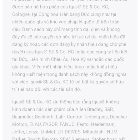
được bảo hộ hợp pháp của igus® SE & Co. KG,
Cologne, tại Cộng hòa Liên bang Đức cũng như tại
nhiều quốc gia và khu vực pháp lý quốc tế trên toàn
cầu. Danh sách này chỉ mang tính đại diện và không
đầy đủ về các quyền sở hữu trí tuệ (ví dụ: nhãn hiệu đã
đăng ký hoặc các đơn đăng ký nhãn hiệu đang chờ phê
duyệt) của igus® SE & Co. KG hoặc các công ty liên kết
tại Đức, Liên minh Châu Âu, Hoa Kỳ và/hoặc các quốc
gia khác. Việc một nhãn hiệu, logo hoặc khẩu hiệu
không xuất hiện trong danh sách này không đồng nghĩa
với việc igus® SE & Co. KG từ bỏ bất kỳ quyền sở hữu
trí tuệ nào đối với các tài sản đó.
igus® SE & Co. KG xin thông báo rằng igus® không
kinh doanh các sản phẩm của Allen Bradley, B&R,
Baumüller, Beckhoff, Lahr, Control Techniques, Danaher
Motion, ELAU, FAGOR, FANUC, Festo, Heidenhain,
Jetter, Lenze, LinMot, LTi DRiVES, Mitsubishi, NUM,
Parker, Bosch Rexroth, SEW, Siemens, Stöber hoặc bất