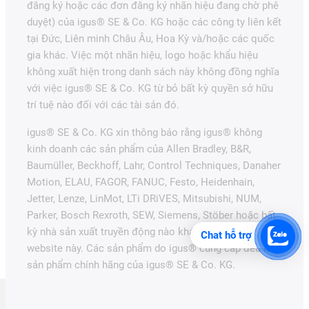
đăng ký hoặc các đơn đăng ký nhãn hiệu đang chờ phê
duyệt) của igus® SE & Co. KG hoặc các công ty liên kết
tại Đức, Liên minh Châu Âu, Hoa Kỳ và/hoặc các quốc
gia khác. Việc một nhãn hiệu, logo hoặc khẩu hiệu
không xuất hiện trong danh sách này không đồng nghĩa
với việc igus® SE & Co. KG từ bỏ bất kỳ quyền sở hữu
trí tuệ nào đối với các tài sản đó.
igus® SE & Co. KG xin thông báo rằng igus® không
kinh doanh các sản phẩm của Allen Bradley, B&R,
Baumüller, Beckhoff, Lahr, Control Techniques, Danaher
Motion, ELAU, FAGOR, FANUC, Festo, Heidenhain,
Jetter, Lenze, LinMot, LTi DRiVES, Mitsubishi, NUM,
Parker, Bosch Rexroth, SEW, Siemens, Stöber hoặc bất
kỳ nhà sản xuất truyền động nào khác được đề cập trên
Chat hỗ trợ
website này. Các sản phẩm do igus® cung cấp đều là
sản phẩm chính hãng của igus® SE & Co. KG.