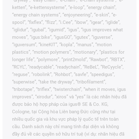
ketten”, “e-kettensysteme”, “e-loop”, “energy chain”,
“energy chain systems”, “enjoyneering”, “e-skin”, “e-
spool”, “fixflex”, “flizz”, “i.Cee”, “ibow”, “igear”, “iglide”,
“iglidur”, “igubal”, “igumid”, “igus”, “igus improves what
moves”, “igus:bike”, “igusGO”, “igutex”, “iguverse”,
“iguversum”, “kineKIT”, “kopla”, “manus”, “motion
plastics”, “motion polymers”, “motionary”, “plastics for
longer life”, “polymore”, “print2mold”, “Rawbot”, “RBTX”,
“RCYL”, “readycable”, “readychain”, “ReBeL”, “ReCyycle”,
“reguse”, “robolink”, “Rohbot”, “savfe”, “speedigus”,
“superwise”, “take the dryway”, “tribofilament”,
“tribotape”, “triflex”, “twisterchain”, “when it moves, igus
improves”, “xirodur”, “xiros” và “yes” là các nhãn hiệu đã
được bảo hộ hợp pháp của igus® SE & Co. KG,
Cologne, tại Cộng hòa Liên bang Đức cũng như tại
nhiều quốc gia và khu vực pháp lý quốc tế trên toàn
cầu. Danh sách này chỉ mang tính đại diện và không
đầy đủ về các quyền sở hữu trí tuệ (ví dụ: nhãn hiệu đã