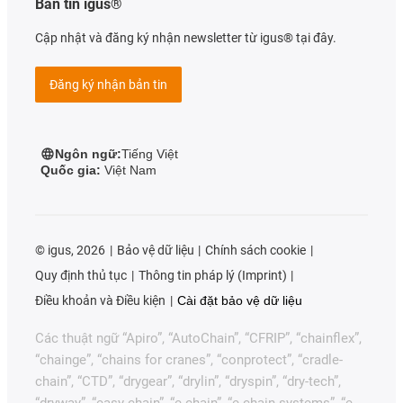
Bản tin igus®
Cập nhật và đăng ký nhận newsletter từ igus® tại đây.
Đăng ký nhận bản tin
Ngôn ngữ:
Tiếng Việt
Quốc gia:
Việt Nam
©
igus, 2026
Bảo vệ dữ liệu
Chính sách cookie
Quy định thủ tục
Thông tin pháp lý (Imprint)
Điều khoản và Điều kiện
Cài đặt bảo vệ dữ liệu
Các thuật ngữ “Apiro”, “AutoChain”, “CFRIP”, “chainflex”,
“chainge”, “chains for cranes”, “conprotect”, “cradle-
chain”, “CTD”, “drygear”, “drylin”, “dryspin”, “dry-tech”,
“dryway”, “easy chain”, “e-chain”, “e-chain systems”, “e-