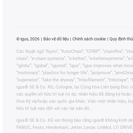
©
igus, 2026
Bảo vệ dữ liệu
Chính sách cookie
Quy định thủ
Các thuật ngữ “Apiro”, “AutoChain”, “CFRIP”, “chainflex”, “chai
chain”, “e-chain systems”, “e-ketten”, “e-kettensysteme”, “e-loo
“iglidur”, “igubal”, “igumid”, “igus”, “igus improves what mov
“motionary”, “plastics for longer life”, “polymore”, “print2mo
“superwise”, “take the dryway”, “tribofilament”, “tribotape”,
igus® SE & Co. KG, Cologne, tại Cộng hòa Liên bang Đức cũ
các quyền sở hữu trí tuệ (ví dụ: nhãn hiệu đã đăng ký hoặ
Hoa Kỳ và/hoặc các quốc gia khác. Việc một nhãn hiệu, lo
hữu trí tuệ nào đối với các tài sản đó.
igus® SE & Co. KG xin thông báo rằng igus® không kinh do
FANUC, Festo, Heidenhain, Jetter, Lenze, LinMot, LTi DRiV