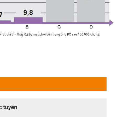
oi: chỉ tìm thấy 0,23g mạt phoi bên trong ống RX sau 100.000 chu kỳ.
c tuyến