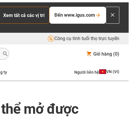
Đến www.igus.com
Xem tất cả các vị trí
Công cụ tính tuổi thọ trực tuyến
Giỏ hàng
(0)
VN
(
VI
)
g ty
Người liên hệ
ó thể mở được