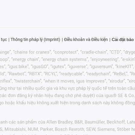
 tục
Thông tin pháp lý (Imprint)
Điều khoản và Điều kiện
Cài đặt bảo 
nge”, “chains for cranes”, “conprotect”, “cradle-chain”, “CTD”, “drygear”
p”, “energy chain”, “energy chain systems”, “enjoyneering”, “e-skin”, “e-s
es”, “igus:bike”, “igusGO”, “igutex”, “iguverse”, “iguversum”, “kineKIT
ld”, “Rawbot”, “RBTX”, “RCYL”, “readycable”, “readychain”, “ReBeL”, “Re
 “triflex”, “twisterchain”, “when it moves, igus improves”, “xirodur”, 
ng như tại nhiều quốc gia và khu vực pháp lý quốc tế trên toàn cầu
c các đơn đăng ký nhãn hiệu đang chờ phê duyệt) của igus® SE & Co.
go hoặc khẩu hiệu không xuất hiện trong danh sách này không đồng 
anh các sản phẩm của Allen Bradley, B&R, Baumüller, Beckhoff, Lah
ES, Mitsubishi, NUM, Parker, Bosch Rexroth, SEW, Siemens, Stöber 