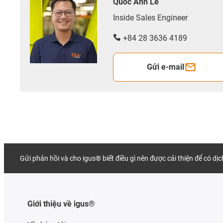
Quốc Anh Lê
Inside Sales Engineer
+84 28 3636 4189
Gửi e-mail
Gửi phản hồi và cho igus® biết điều gì nên được cải thiện để có dị
Giới thiệu về igus®