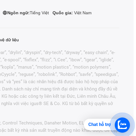
Ngôn ngữ:
Tiếng Việt
Quốc gia:
Việt Nam
vệ dữ liệu
, “drylin”, “dryspin”, “dry-tech”, “dryway”, “easy chain”, “e-
pool”, “fixflex”, “flizz”, “i.Cee”, “ibow”, “igear”, “iglide”,
”, “kopla”, “manus”, “motion plastics”, “motion polymers”,
Cyycle”, “reguse”, “robolink”, “Rohbot”, “savfe”, “speedigus”,
“xiros” và “yes” là các nhãn hiệu đã được bảo hộ hợp pháp của
. Danh sách này chỉ mang tính đại diện và không đầy đủ về
 KG hoặc các công ty liên kết tại Đức, Liên minh Châu Âu,
nghĩa với việc igus® SE & Co. KG từ bỏ bất kỳ quyền sở
r, Control Techniques, Danaher Motion, ELAU, FAGOR,
Chat hỗ trợ
hoặc bất kỳ nhà sản xuất truyền động nào khác được đề cập