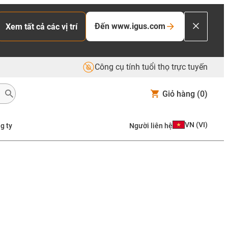
Đến www.igus.com
Xem tất cả các vị trí
Công cụ tính tuổi thọ trực tuyến
Giỏ hàng
(0)
VN
(
VI
)
g ty
Người liên hệ