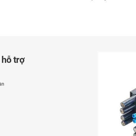
 hỗ trợ
àn