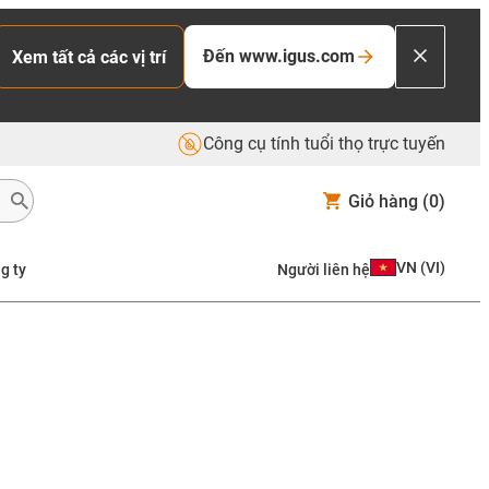
Đến www.igus.com
Xem tất cả các vị trí
Công cụ tính tuổi thọ trực tuyến
Giỏ hàng
(0)
VN
(
VI
)
g ty
Người liên hệ