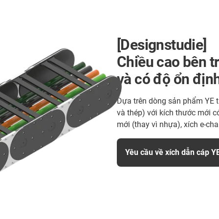
[Designstudie]
Chiều cao bên tr
và có độ ổn định
Dựa trên dòng sản phẩm YE th
và thép) với kích thước mới 
mới (thay vì nhựa), xích e-ch
Yêu cầu về xích dẫn cáp Y