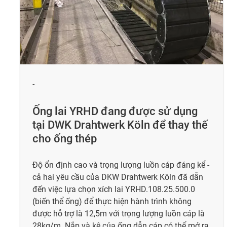
-
Ống lai YRHD đang được sử dụng
tại DWK Drahtwerk Köln để thay thế
cho ống thép
Độ ổn định cao và trọng lượng luồn cáp đáng kể -
cả hai yêu cầu của DKW Drahtwerk Köln đã dẫn
đến việc lựa chọn xích lai YRHD.108.25.500.0
(biến thể ống) để thực hiện hành trình không
được hỗ trợ là 12,5m với trọng lượng luồn cáp là
28kg/m. Nắp và kệ của ống dẫn cáp có thể mở ra