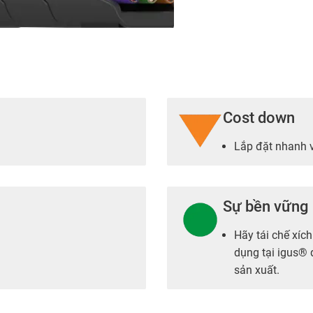
Cost down
Lắp đặt nhanh v
Sự bền vững
®
Hãy tái chế xíc
dụng tại igus®
sản xuất.