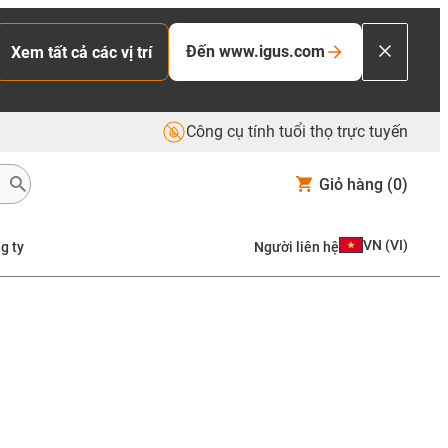
Đến www.igus.com
Xem tất cả các vị trí
Công cụ tính tuổi thọ trực tuyến
Giỏ hàng
(0)
VN
(
VI
)
g ty
Người liên hệ