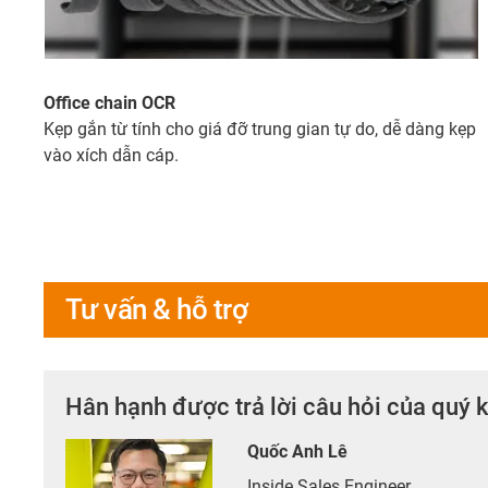
Office chain OCR
Kẹp gắn từ tính cho giá đỡ trung gian tự do, dễ dàng kẹp
vào xích dẫn cáp.
Tư vấn & hỗ trợ
Hân hạnh được trả lời câu hỏi của quý 
Quốc Anh Lê
Inside Sales Engineer