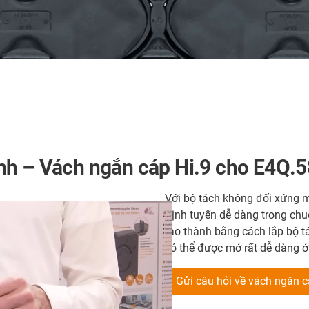
nh – Vách ngắn cáp Hi.9 cho E4Q.5
Với bộ tách không đối xứng m
định tuyến dễ dàng trong ch
tạo thành bằng cách lắp bộ t
có thể được mở rất dễ dàng ở 
Gửi câu hỏi về vách ngăn c