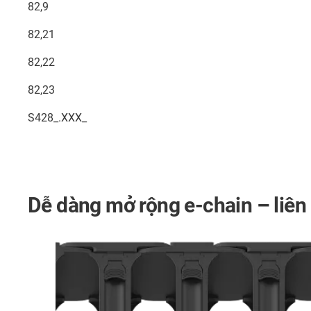
82,9
82,21
82,22
82,23
S428_.XXX_
Dễ dàng mở rộng e-chain – liên