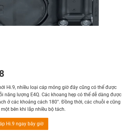
8
ới Hi.9, nhiều loại cáp mỏng giờ đây cũng có thể được
uỗi năng lượng E4Q. Các khoang hẹp có thể dễ dàng được
ách ở các khoảng cách 180°. Đồng thời, các chuỗi e cũng
một bên khi lắp nhiều bộ tách.
áp Hi.9 ngay bây giờ