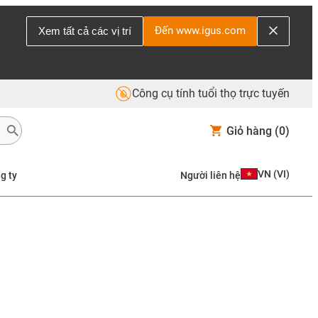
Đến www.igus.com
Xem tất cả các vị trí
Công cụ tính tuổi thọ trực tuyến
Giỏ hàng
(0)
VN
(
VI
)
g ty
Người liên hệ